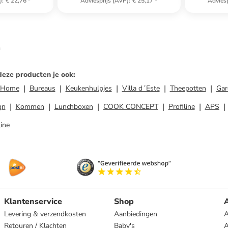
)
:
€ 22,76
*
Adviesprijs (AVP)
:
€ 25,17
*
Adviesp
n
deze producten je ook
:
a Home
Bureaus
Keukenhulpjes
Villa d´Este
Theepotten
Gar
gn
Kommen
Lunchboxen
COOK CONCEPT
Profiline
APS
line
Klantenservice
Shop
A
Levering & verzendkosten
Aanbiedingen
A
Retouren / Klachten
Baby's