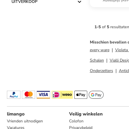
Adviesprijs (AVP
UITVERKOOP
1
-
5
of
5
resultate
Misschien bevallen 
every ware
Violet
Schalen
Vialli Desi
Onderzetters
Antic
limango
Veilig winkelen
Vrienden uitnodigen
Colofon
Vacatures
Privacybeleid