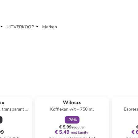
UITVERKOOP
Merken
family
korting
ax
Wilmax
n transparant -
Koffiekan wit - 750 ml
Espres
l
-
78
%
€ 5,99
regulier
99
€ 5,49
€ 
met family