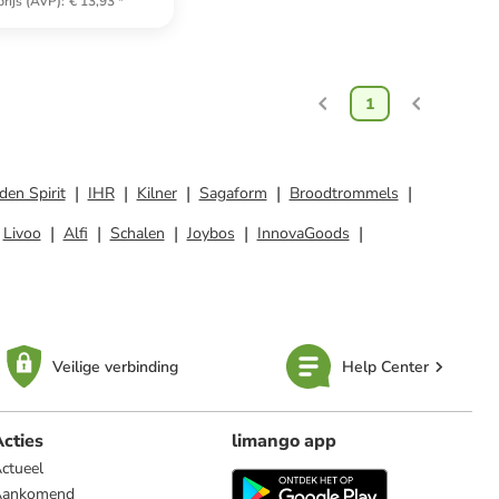
rijs (AVP)
:
€ 13,93
*
1
den Spirit
IHR
Kilner
Sagaform
Broodtrommels
Livoo
Alfi
Schalen
Joybos
InnovaGoods
Veilige verbinding
Help Center
cties
limango app
ctueel
Aankomend