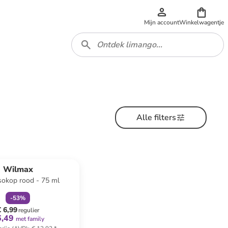
Mijn account
Winkelwagentje
Alle filters
family
korting
Wilmax
sokop rood - 75 ml
-
53
%
€ 6,99
regulier
6,49
met family