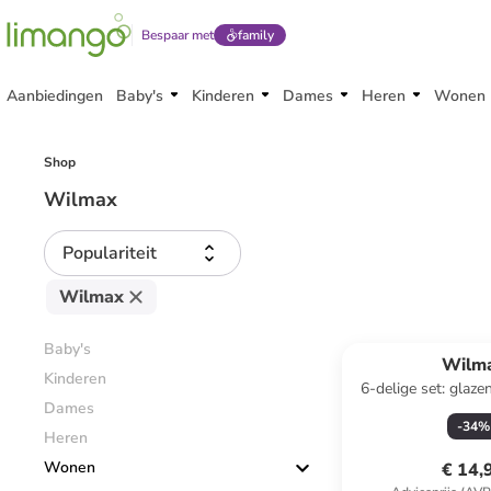
Bespaar met
family
Aanbiedingen
Baby's
Kinderen
Dames
Heren
Wonen
Shop
Wilmax
Populariteit
Wilmax
Baby's
Wilm
Kinderen
6-delige set: glaze
Dames
80 m
-
34
%
Heren
Wonen
€ 14,