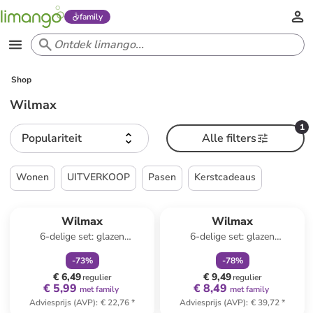
family
Shop
Wilmax
1
Populariteit
Alle filters
Wonen
UITVERKOOP
Pasen
Kerstcadeaus
family
korting
family
korting
Wilmax
Wilmax
6-delige set: glazen
6-delige set: glazen
transparant - 80 ml
transparant - 150 ml
-
73
%
-
78
%
€ 6,49
€ 9,49
regulier
regulier
€ 5,99
€ 8,49
met family
met family
Adviesprijs (AVP)
:
€ 22,76
*
Adviesprijs (AVP)
:
€ 39,72
*