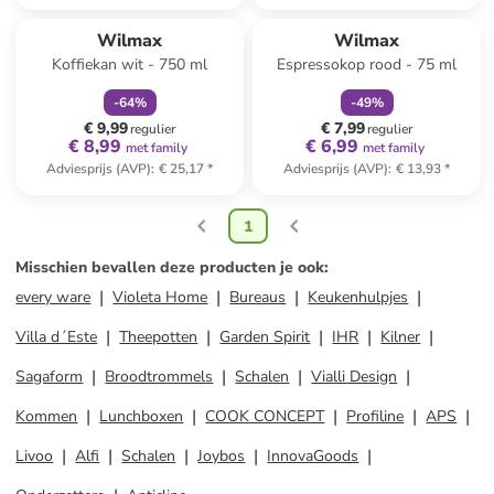
family
korting
family
korting
Wilmax
Wilmax
Koffiekan wit - 750 ml
Espressokop rood - 75 ml
-
64
%
-
49
%
€ 9,99
€ 7,99
regulier
regulier
€ 8,99
€ 6,99
met family
met family
Adviesprijs (AVP)
:
€ 25,17
*
Adviesprijs (AVP)
:
€ 13,93
*
1
Misschien bevallen deze producten je ook
:
every ware
Violeta Home
Bureaus
Keukenhulpjes
Villa d´Este
Theepotten
Garden Spirit
IHR
Kilner
Sagaform
Broodtrommels
Schalen
Vialli Design
Kommen
Lunchboxen
COOK CONCEPT
Profiline
APS
Livoo
Alfi
Schalen
Joybos
InnovaGoods