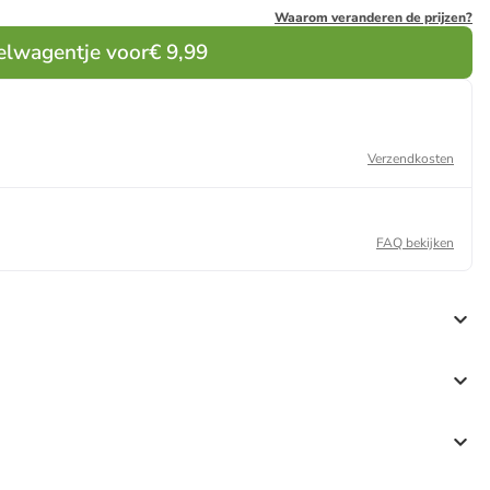
Waarom veranderen de prijzen?
elwagentje voor
€ 9,99
Verzendkosten
FAQ bekijken