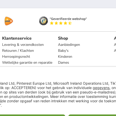
Klantenservice
Shop
A
Levering & verzendkosten
Aanbiedingen
A
Retouren / Klachten
Baby's
Herroepingsrecht
Kinderen
Wettelijke garantie en reparatie
Dames
Heren
Wonen
Merken
* Op basis van de adviesprijs van de fabrikant
** Alle prijsopgaven zijn inclusief belasting en exclusief verzendkosten