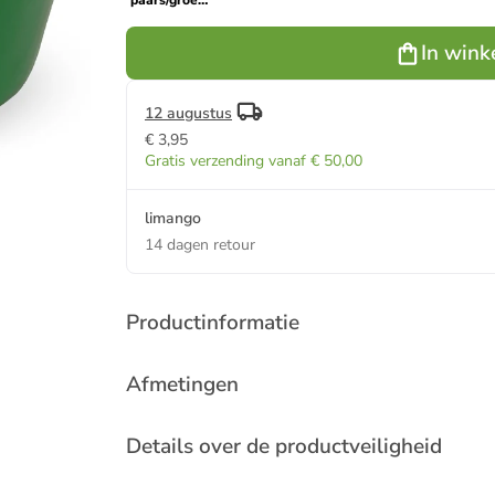
paars/groen
- Ø 25 cm
In wink
12 augustus
€ 3,95
Gratis verzending vanaf € 50,00
limango
14 dagen retour
Productinformatie
Afmetingen
Details over de productveiligheid