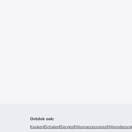
Ontdek ook
:
Keuken
|
Schalen
|
Servies
|
Woonaccessoires
|
Woondecorat