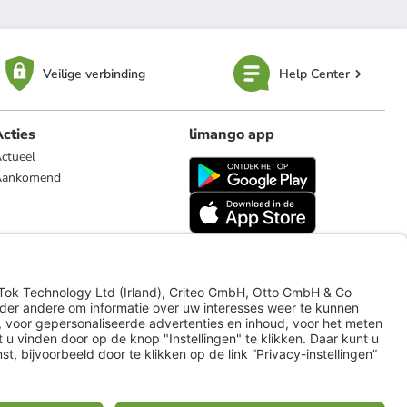
Veilige verbinding
Help Center
cties
limango app
ctueel
Aankomend
limango.de
limango.pl