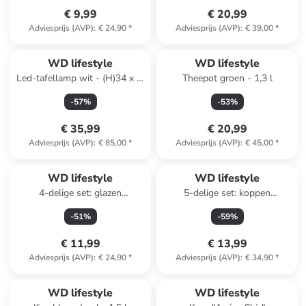
€ 9,99
€ 20,99
Adviesprijs (AVP)
:
€ 24,90
*
Adviesprijs (AVP)
:
€ 39,00
*
WD lifestyle
WD lifestyle
Led-tafellamp wit - (H)34 x Ø
Theepot groen - 1,3 l
12,5 cm
-
57
%
-
53
%
€ 35,99
€ 20,99
Adviesprijs (AVP)
:
€ 85,00
*
Adviesprijs (AVP)
:
€ 45,00
*
WD lifestyle
WD lifestyle
4-delige set: glazen
5-delige set: koppen
transparant - 400 ml
transparant/geel - 100 ml
-
51
%
-
59
%
€ 11,99
€ 13,99
Adviesprijs (AVP)
:
€ 24,90
*
Adviesprijs (AVP)
:
€ 34,90
*
Reeds in een ander winkelwagentje
WD lifestyle
WD lifestyle