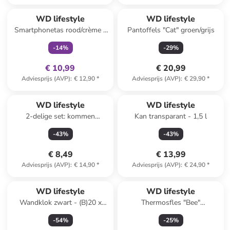
family
exclusief
WD lifestyle
WD lifestyle
Smartphonetas rood/crème -
Pantoffels "Cat" groen/grijs
(B)12 x (H)17 x (D)3 cm
-
14
%
-
29
%
€ 10,99
€ 20,99
Adviesprijs (AVP)
:
€ 12,90
*
Adviesprijs (AVP)
:
€ 29,90
*
WD lifestyle
WD lifestyle
2-delige set: kommen
Kan transparant - 1,5 l
groen/oranje - Ø 13 cm
-
43
%
-
43
%
€ 8,49
€ 13,99
Adviesprijs (AVP)
:
€ 14,90
*
Adviesprijs (AVP)
:
€ 24,90
*
WD lifestyle
WD lifestyle
Wandklok zwart - (B)20 x
Thermosfles "Bee"
(H)34,5 cm
donkerblauw/groen - 500 ml
-
54
%
-
25
%