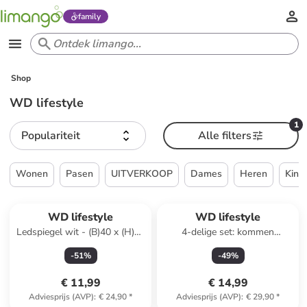
family
Shop
WD lifestyle
1
Populariteit
Alle filters
Wonen
Pasen
UITVERKOOP
Dames
Heren
Kind
WD lifestyle
WD lifestyle
Ledspiegel wit - (B)40 x (H)24
4-delige set: kommen
cm
zwart/goudkleurig - Ø 15,3
-
51
%
-
49
%
cm
€ 11,99
€ 14,99
Adviesprijs (AVP)
:
€ 24,90
*
Adviesprijs (AVP)
:
€ 29,90
*