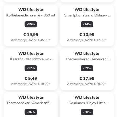
WD lifestyle
WD lifestyle
Koffiebereider oranje - 850 ml
Smartphonetas wit/blauw -
(B)12 x (H)17 x (D)3 cm
-
55
%
-
14
%
€ 19,99
€ 10,99
Adviesprijs (AVP)
:
€ 45,00
*
Adviesprijs (AVP)
:
€ 12,90
*
WD lifestyle
WD lifestyle
Kaarshouder lichtblauw -
Thermosbeker ''American''
(H)12 x Ø 8,5 cm
koraalrood - 1,2 l
-
12
%
-
39
%
€ 9,49
€ 17,99
Adviesprijs (AVP)
:
€ 10,90
*
Adviesprijs (AVP)
:
€ 29,90
*
WD lifestyle
WD lifestyle
Thermosbeker ''American'' wit
Geurkaars "Enjoy Little
- 1,2 l
Things" blauw - 440 g
-
36
%
-
30
%