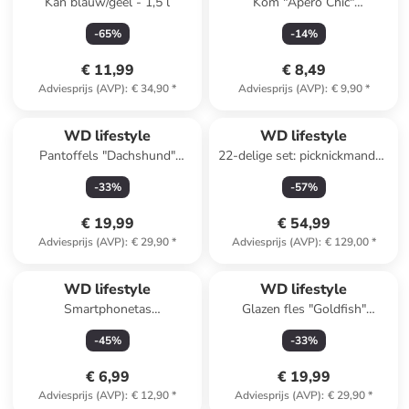
Kan blauw/geel - 1,5 l
Kom "Apéro Chic"
crème/oranje - Ø 14 cm
-
65
%
-
14
%
€ 11,99
€ 8,49
Adviesprijs (AVP)
:
€ 34,90
*
Adviesprijs (AVP)
:
€ 9,90
*
WD lifestyle
WD lifestyle
Pantoffels "Dachshund"
22-delige set: picknickmanden
crème/bruin/oranje
lichtbruin/turquoise
-
33
%
-
57
%
€ 19,99
€ 54,99
Adviesprijs (AVP)
:
€ 29,90
*
Adviesprijs (AVP)
:
€ 129,00
*
WD lifestyle
WD lifestyle
Smartphonetas
Glazen fles "Goldfish"
rood/lichtblauw - (B)12 x
transparant/geel - 1,2 l
-
45
%
-
33
%
(H)17 x (D)3 cm
€ 6,99
€ 19,99
Adviesprijs (AVP)
:
€ 12,90
*
Adviesprijs (AVP)
:
€ 29,90
*