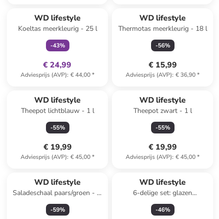
family
exclusief
WD lifestyle
WD lifestyle
Koeltas meerkleurig - 25 l
Thermotas meerkleurig - 18 l
-
43
%
-
56
%
€ 24,99
€ 15,99
Adviesprijs (AVP)
:
€ 44,00
*
Adviesprijs (AVP)
:
€ 36,90
*
WD lifestyle
WD lifestyle
Theepot lichtblauw - 1 l
Theepot zwart - 1 l
-
55
%
-
55
%
€ 19,99
€ 19,99
Adviesprijs (AVP)
:
€ 45,00
*
Adviesprijs (AVP)
:
€ 45,00
*
WD lifestyle
WD lifestyle
Saladeschaal paars/groen - Ø
6-delige set: glazen
25 cm
meerkleurig - 350 ml
-
59
%
-
46
%