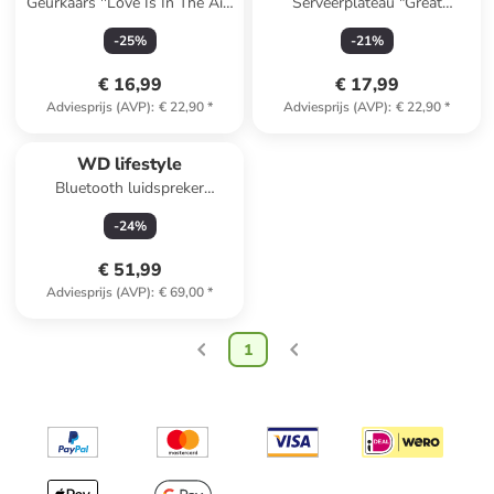
Geurkaars ''Love Is In The Air"
Serveerplateau "Great
rood - 440 g
Company, Great Drinks"
-
25
%
-
21
%
crème/oranje - (L)34 x (B)26
cm
€ 16,99
€ 17,99
Adviesprijs (AVP)
:
€ 22,90
*
Adviesprijs (AVP)
:
€ 22,90
*
WD lifestyle
Bluetooth luidspreker
wit/zilverkleurig - (H)10,3 x
-
24
%
(H)19 x (D)9,5 cm
€ 51,99
Adviesprijs (AVP)
:
€ 69,00
*
1