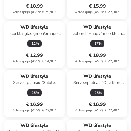
€ 18,99
€ 15,99
Adviesprijs (AVP)
:
€ 29,90
*
Adviesprijs (AVP)
:
€ 22,90
*
WD lifestyle
WD lifestyle
Cocktailglas groen/oranje -
Ledbord "Happy" meerkleurig
490 ml
- (B)23 x (H)13 cm
-
12
%
-
17
%
€ 12,99
€ 18,99
Adviesprijs (AVP)
:
€ 14,90
*
Adviesprijs (AVP)
:
€ 22,90
*
WD lifestyle
WD lifestyle
Serveerplateau "Salute,
Serveerplateau "One More
Cheers, Santé" crème/geel -
Round?" crème/oranje - (L)30
-
25
%
-
25
%
(L)34 x (B)26 cm
x (B)30 cm
€ 16,99
€ 16,99
Adviesprijs (AVP)
:
€ 22,90
*
Adviesprijs (AVP)
:
€ 22,90
*
WD lifestyle
WD lifestyle