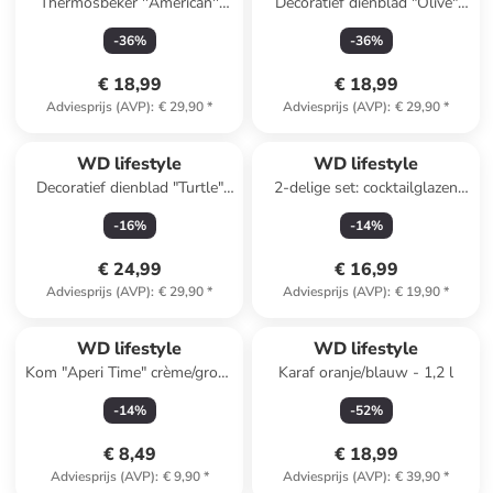
Thermosbeker ''American''
Decoratief dienblad "Olive"
paars - 1,2 l
paars/wit - (L)34 x (B)34 cm
-
36
%
-
36
%
€ 18,99
€ 18,99
Adviesprijs (AVP)
:
€ 29,90
*
Adviesprijs (AVP)
:
€ 29,90
*
WD lifestyle
WD lifestyle
Decoratief dienblad "Turtle"
2-delige set: cocktailglazen
lichtroze/wit - (L)40 x (B)24
transparant/rood - 450 ml
-
16
%
-
14
%
cm
€ 24,99
€ 16,99
Adviesprijs (AVP)
:
€ 29,90
*
Adviesprijs (AVP)
:
€ 19,90
*
WD lifestyle
WD lifestyle
Kom "Aperi Time" crème/groen
Karaf oranje/blauw - 1,2 l
- Ø 14 cm
-
14
%
-
52
%
€ 8,49
€ 18,99
Adviesprijs (AVP)
:
€ 9,90
*
Adviesprijs (AVP)
:
€ 39,90
*