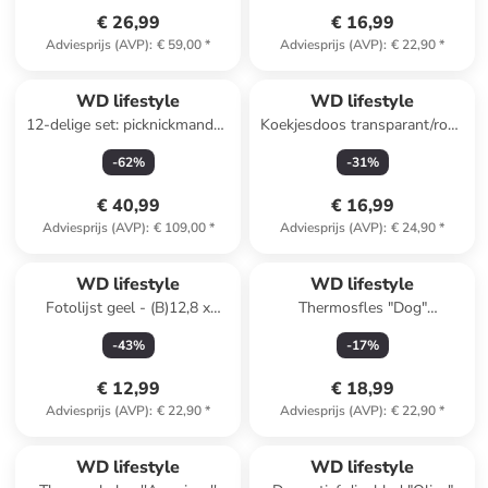
€ 26,99
€ 16,99
Adviesprijs (AVP)
:
€ 59,00
*
Adviesprijs (AVP)
:
€ 22,90
*
WD lifestyle
WD lifestyle
12-delige set: picknickmanden
Koekjesdoos transparant/rood
lichtbruin/meerkleurig
- (H)19,5 x Ø 18 cm
-
62
%
-
31
%
€ 40,99
€ 16,99
Adviesprijs (AVP)
:
€ 109,00
*
Adviesprijs (AVP)
:
€ 24,90
*
WD lifestyle
WD lifestyle
Fotolijst geel - (B)12,8 x
Thermosfles "Dog"
(H)17,9 cm
mintgroen/lichtbruin - 500 ml
-
43
%
-
17
%
€ 12,99
€ 18,99
Adviesprijs (AVP)
:
€ 22,90
*
Adviesprijs (AVP)
:
€ 22,90
*
WD lifestyle
WD lifestyle