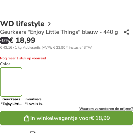
WD lifestyle
Geurkaars "Enjoy Little Things" blauw - 440 g
€ 18,99
-
17
%
€ 43,16 / 1 kg
Adviesprijs (AVP)
:
€ 22,90
*
inclusief BTW
Nog maar 1 stuk op voorraad
Color
Geurkaars
Geurkaars
"Enjoy Little
''Love Is In
Things"
The Air" rood
Waarom veranderen de prijzen?
blauw - 440
- 440 g
In winkelwagentje voor
€ 18,99
g