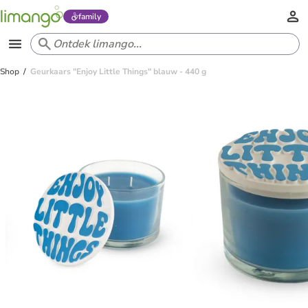
family
Shop
Geurkaars "Enjoy Little Things" blauw - 440 g