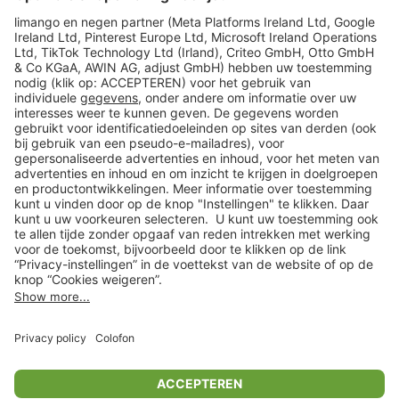
limango
Veilig winkelen
Klantenservice
Shop
Acties
limango.de
limango.pl