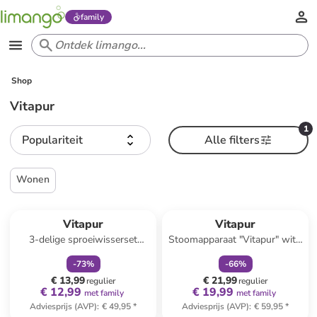
family
Shop
Vitapur
1
Populariteit
Alle filters
Wonen
family
korting
family
korting
Vitapur
Vitapur
3-delige sproeiwisserset
Stoomapparaat "Vitapur" wit -
wit/grijs
(B)12,5 x (H)25,5 x (D)10,5 cm
-
73
%
-
66
%
€ 13,99
€ 21,99
regulier
regulier
€ 12,99
€ 19,99
met family
met family
Adviesprijs (AVP)
:
€ 49,95
*
Adviesprijs (AVP)
:
€ 59,95
*