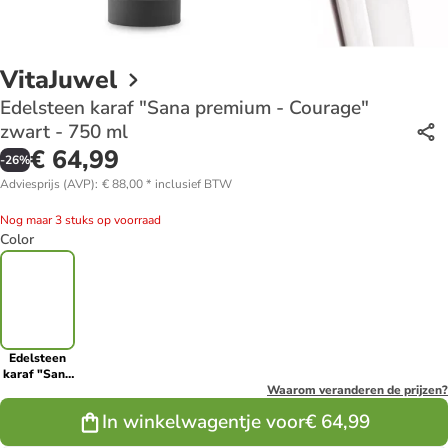
VitaJuwel
Edelsteen karaf "Sana premium - Courage"
zwart - 750 ml
€ 64,99
-
26
%
Adviesprijs (AVP)
:
€ 88,00
*
inclusief BTW
Nog maar 3 stuks op voorraad
Color
Edelsteen
karaf "Sana
premium -
Waarom veranderen de prijzen?
Courage"
In winkelwagentje voor
€ 64,99
zwart - 750
ml