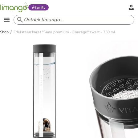
family
Shop
Edelsteen karaf "Sana premium - Courage" zwart - 750 ml