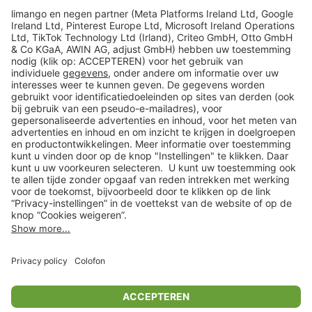
limango
Veilig winkelen
Klantenservice
Shop
Acties
limango.de
limango.pl