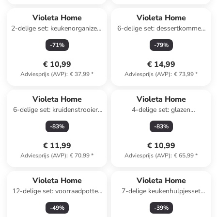
Violeta Home
Violeta Home
2-delige set: keukenorganizers
6-delige set: dessertkommen
grijs - (B)14 x (H)16,5 x (D)10
transparant - (H)8 x Ø 10 cm
-
71
%
-
79
%
cm
€ 10,99
€ 14,99
Adviesprijs (AVP)
:
€ 37,99
*
Adviesprijs (AVP)
:
€ 73,99
*
Violeta Home
Violeta Home
6-delige set: kruidenstrooiers
4-delige set: glazen
- (H)8 x Ø 5,5 cm
goudkleurig - 570 ml
-
83
%
-
83
%
€ 11,99
€ 10,99
Adviesprijs (AVP)
:
€ 70,99
*
Adviesprijs (AVP)
:
€ 65,99
*
Violeta Home
Violeta Home
12-delige set: voorraadpotten
7-delige keukenhulpjesset
antraciet - 400 ml
zwart - (L)30 cm
-
49
%
-
39
%