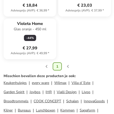
€ 18,84
€ 23,03
Adviesprijs (AVP)
:
€ 36,99
*
Adviesprijs (AVP)
:
€ 37,99
*
Violeta Home
Glas oranje - 450 ml
-
44
%
€ 27,99
Adviesprijs (AVP)
:
€ 49,99
*
1
Misschien bevallen deze producten je ook
:
Keukenhulpjes
every ware
Wilmax
Villa d´Este
Garden Spirit
Joybos
IHR
Vialli Design
Livoo
Broodtrommels
COOK CONCEPT
Schalen
InnovaGoods
Kilner
Bureaus
Lunchboxen
Kommen
Sagaform