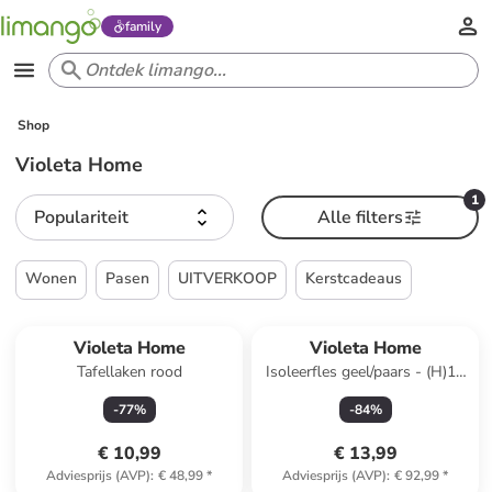
family
Shop
Violeta Home
1
Populariteit
Alle filters
Wonen
Pasen
UITVERKOOP
Kerstcadeaus
Violeta Home
Violeta Home
Tafellaken rood
Isoleerfles geel/paars - (H)19
cm
-
77
%
-
84
%
€ 10,99
€ 13,99
Adviesprijs (AVP)
:
€ 48,99
*
Adviesprijs (AVP)
:
€ 92,99
*