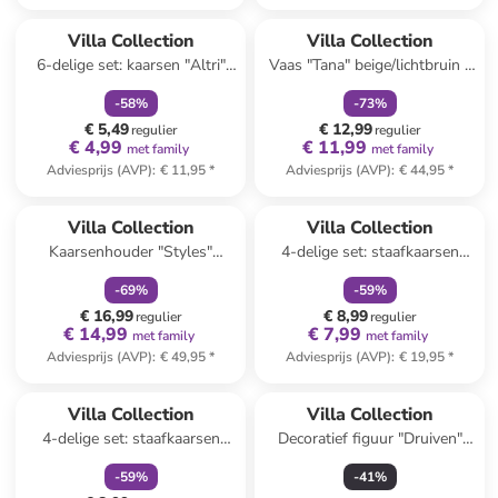
family
korting
family
korting
Villa Collection
Villa Collection
6-delige set: kaarsen "Altri"
Vaas "Tana" beige/lichtbruin -
grijs
(H)28,5 cm x Ø 23,5 cm
-
58
%
-
73
%
€ 5,49
€ 12,99
regulier
regulier
€ 4,99
€ 11,99
met family
met family
Adviesprijs (AVP)
:
€ 11,95
*
Adviesprijs (AVP)
:
€ 44,95
*
family
korting
family
korting
Villa Collection
Villa Collection
Kaarsenhouder "Styles"
4-delige set: staafkaarsen
beige/oranje/blauw - (B)5 x
"Styles" lichtblauw/wit
-
69
%
-
59
%
(H)21 x (D)6 cm
€ 16,99
€ 8,99
regulier
regulier
€ 14,99
€ 7,99
met family
met family
Adviesprijs (AVP)
:
€ 49,95
*
Adviesprijs (AVP)
:
€ 19,95
*
family
korting
Villa Collection
Villa Collection
4-delige set: staafkaarsen
Decoratief figuur "Druiven"
"Styles" geel/wit
groen - (L)14 x (B)8 cm
-
59
%
-
41
%