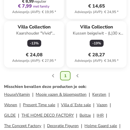
€ 8,99
regulier
€ 7,99
€ 14,65
met family
Adviesprijs (AVP)
:
€ 19,95
*
Adviesprijs (AVP)
:
€ 24,95
*
Villa Collection
Villa Collection
Kaarshouder "Vivid"
Kussen beige/wit - (L)30 x
lichtblauw/oranje - (H)16,3 x
(B)50 cm
-
13
%
-
19
%
Ø 7,4 cm
€ 24,08
€ 28,27
Adviesprijs (AVP)
:
€ 27,95
*
Adviesprijs (AVP)
:
€ 34,95
*
1
Misschien bevallen deze producten je ook
:
HouseVitamin
Mooie vazen & bloempotten
Kersten
Wonen
Present Time sale
Villa d´Este sale
Vazen
GILDE
THE HOME DECO FACTORY
Boltze
IHR
The Concept Factory
Decoratie Figuren
Holme Gaard sale