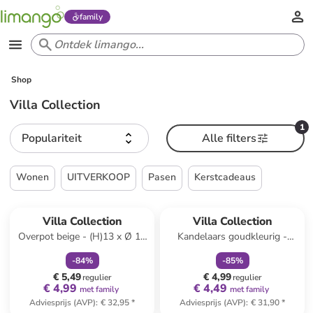
family
Shop
Villa Collection
1
Populariteit
Alle filters
Wonen
UITVERKOOP
Pasen
Kerstcadeaus
family
korting
family
korting
Villa Collection
Villa Collection
Overpot beige - (H)13 x Ø 11
Kandelaars goudkleurig -
cm
(H)25,5 x Ø 9,5 cm
-
84
%
-
85
%
€ 5,49
€ 4,99
regulier
regulier
€ 4,99
€ 4,49
met family
met family
Adviesprijs (AVP)
:
€ 32,95
*
Adviesprijs (AVP)
:
€ 31,90
*