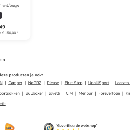
Sneakers "V 10" wit/beige
,49
)
:
€ 150,00
*
ten
deze producten je ook
:
N
Camper
NoGRZ
Please
First Step
UphillSport
Laarzen
portsokken
Bullboxer
lovetti
C'M
Menbur
Foreverfolie
Ki
rfit