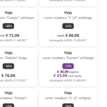
rijs (AVP)
:
€ 150,00
*
Adviesprijs (AVP)
:
€ 150,00
*
Veja
Veja
kers "Campo" wit/zwart
Leren sneakers "V 12" wit/beige
-
48
%
-
42
%
€ 71,99
€ 86,99
naf
:
vanaf
:
rijs (AVP)
:
€ 140,00
*
Adviesprijs (AVP)
:
€ 150,00
*
family
korting
Veja
Veja
rs "Dekkan" beige
Leren sneakers "Campo" wit/beige
-
56
%
-
72
%
€ 45,99
regulier
€ 76,99
€ 43,99
met family
rijs (AVP)
:
€ 175,00
*
Adviesprijs (AVP)
:
€ 160,00
*
Veja
Veja
 sneakers "Campo"
Leren sneakers "V 12" wit/grijs
it/lichtblauw
-
10
%
-
50
%