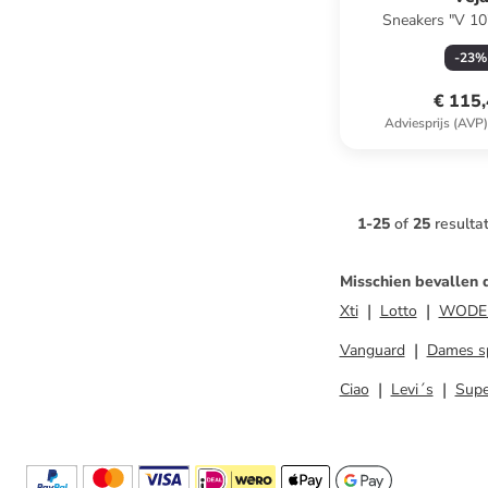
-
23
%
€ 115
Adviesprijs (AVP
1
-
25
of
25
resulta
Misschien bevallen 
Xti
Lotto
WODE
Vanguard
Dames s
Ciao
Levi´s
Supe