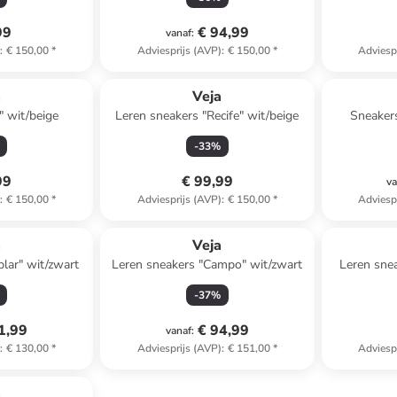
99
€ 94,99
vanaf
:
)
:
€ 150,00
*
Adviesprijs (AVP)
:
€ 150,00
*
Adviesp
a
Veja
" wit/beige
Leren sneakers "Recife" wit/beige
Sneakers
-
33
%
99
€ 99,99
va
)
:
€ 150,00
*
Adviesprijs (AVP)
:
€ 150,00
*
Adviesp
a
Veja
plar" wit/zwart
Leren sneakers "Campo" wit/zwart
Leren snea
-
37
%
1,99
€ 94,99
vanaf
:
)
:
€ 130,00
*
Adviesprijs (AVP)
:
€ 151,00
*
Adviesp
a