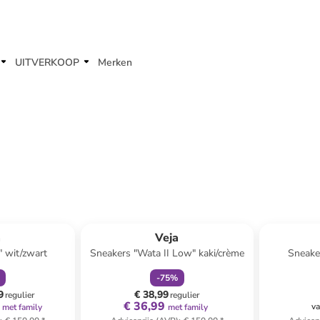
UITVERKOOP
Merken
orting
family
korting
a
Veja
" wit/zwart
Sneakers "Wata II Low" kaki/crème
Sneaker
-
75
%
9
€ 38,99
regulier
regulier
€ 36,99
va
met family
met family