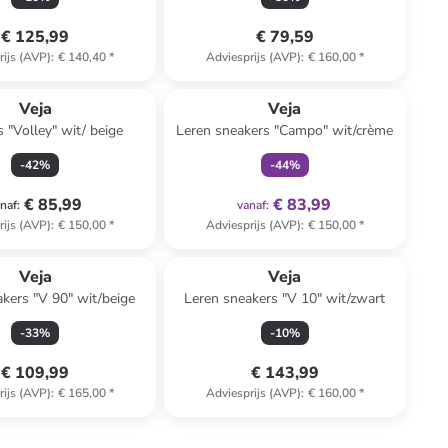
€ 125,99
€ 79,59
rijs (AVP)
:
€ 140,40
*
Adviesprijs (AVP)
:
€ 160,00
*
family
exclusief
Veja
Veja
 "Volley" wit/ beige
Leren sneakers "Campo" wit/crème
-
42
%
-
44
%
€ 85,99
€ 83,99
naf
:
vanaf
:
rijs (AVP)
:
€ 150,00
*
Adviesprijs (AVP)
:
€ 150,00
*
Veja
Veja
kers "V 90" wit/beige
Leren sneakers "V 10" wit/zwart
-
33
%
-
10
%
€ 109,99
€ 143,99
rijs (AVP)
:
€ 165,00
*
Adviesprijs (AVP)
:
€ 160,00
*