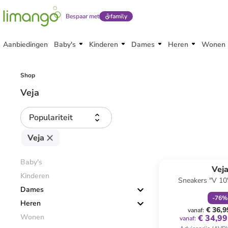
Bespaar met
family
Aanbiedingen
Baby's
Kinderen
Dames
Heren
Wonen
Shop
Veja
Populariteit
Veja
family
k
Baby's
Vej
Kinderen
Sneakers "V 10
Dames
-
76
%
Heren
€ 36,9
vanaf
:
Wonen
€ 34,99
vanaf
: