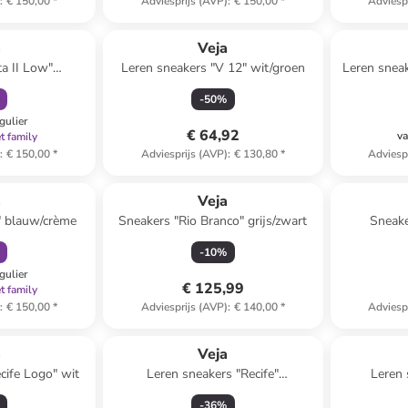
)
:
€ 150,00
*
Adviesprijs (AVP)
:
€ 150,00
*
Adviesp
orting
 winkelwagentje
a
Veja
a II Low"
Leren sneakers "V 12" wit/groen
Leren snea
w/crème
-
50
%
gulier
€ 64,92
va
t family
)
:
€ 150,00
*
Adviesprijs (AVP)
:
€ 130,80
*
Adviesp
orting
a
Veja
" blauw/crème
Sneakers "Rio Branco" grijs/zwart
Sneake
-
10
%
gulier
€ 125,99
t family
)
:
€ 150,00
*
Adviesprijs (AVP)
:
€ 140,00
*
Adviesp
a
Veja
cife Logo" wit
Leren sneakers "Recife"
Leren
wit/goudkleurig
w
-
36
%