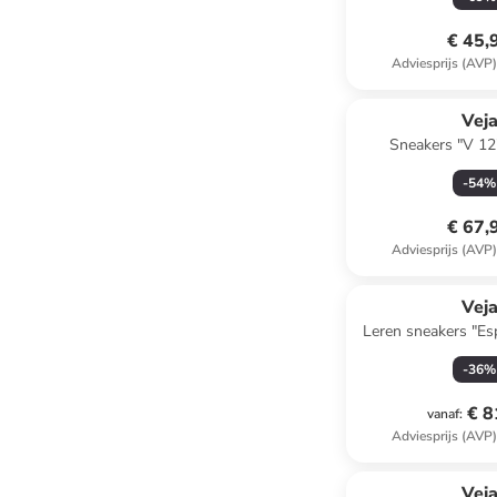
€ 45,
Adviesprijs (AVP
Vej
Sneakers "V 12
-
54
%
€ 67,
Adviesprijs (AVP
Vej
Leren sneakers "Es
-
36
%
€ 8
vanaf
:
Adviesprijs (AVP
Vej