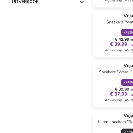
Adviesprijs (AVP
UITVERKOOP
family
k
Reeds in een ander
Vej
Sneakers "Wat
donkerblau
-
73
%
€ 41,99
re
€ 39,99
me
Adviesprijs (AVP
family
k
Vej
Sneakers "Wata II
-
74
%
€ 39,99
re
€ 37,99
me
Adviesprijs (AVP
Vej
Leren sneakers "Re
-
69
%