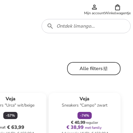
Mijn account
Winkelwagentje
Alle filters
family
korting
Veja
Veja
s "Urca" wit/beige
Sneakers "Campo" zwart
-
57
%
-
74
%
€ 40,99
regulier
€ 63,99
€ 38,99
naf
:
met family