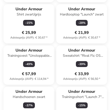
Under Armour
Under Armour
Shirt zwart/grijs
Hardlooptop "Launch" zwart
-
15
%
-
28
%
€ 25,99
€ 21,99
Adviesprijs (AVP)
:
€ 30,67
*
Adviesprijs (AVP)
:
€ 30,67
*
Under Armour
Under Armour
Trainingsvest "Unstoppable"
Sweatshirt ''Rival Flc OS
antraciet
Varsity'' lichtroze
-
49
%
-
39
%
€ 57,99
€ 33,99
Adviesprijs (AVP)
:
€ 114,94
*
Adviesprijs (AVP)
:
€ 56,50
*
Under Armour
Under Armour
Handschoenen zwart
Trainingsshort ''Launch 7''
turquoise
-
37
%
-
15
%