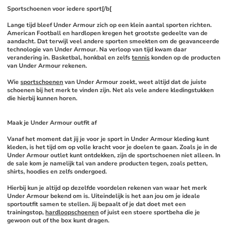
Sportschoenen voor iedere sport[/b[
Lange tijd bleef Under Armour zich op een klein aantal sporten richten. 
American Football en hardlopen kregen het grootste gedeelte van de 
aandacht. Dat terwijl veel andere sporten smeekten om de geavanceerde 
technologie van Under Armour. Na verloop van tijd kwam daar 
verandering in. Basketbal, honkbal en zelfs 
tennis
 konden op de producten 
van Under Armour rekenen. 
Wie 
sportschoenen
 van Under Armour zoekt, weet altijd dat de juiste 
schoenen bij het merk te vinden zijn. Net als vele andere kledingstukken 
die hierbij kunnen horen.
Maak je Under Armour outfit af
Vanaf het moment dat jij je voor je sport in Under Armour kleding kunt 
kleden, is het tijd om op volle kracht voor je doelen te gaan. Zoals je in de 
Under Armour outlet kunt ontdekken, zijn de sportschoenen niet alleen. In 
de sale kom je namelijk tal van andere producten tegen, zoals petten, 
shirts, hoodies en zelfs ondergoed. 
Hierbij kun je altijd op dezelfde voordelen rekenen van waar het merk 
Under Armour bekend om is. Uiteindelijk is het aan jou om je ideale 
sportoutfit samen te stellen. Jij bepaalt of je dat doet met een 
trainingstop, 
hardloopschoenen
 of juist een stoere sportbeha die je 
gewoon out of the box kunt dragen. 