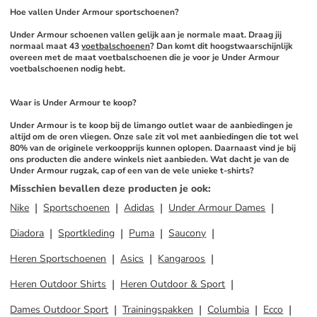
Hoe vallen Under Armour sportschoenen?
Under Armour schoenen vallen gelijk aan je normale maat. Draag jij 
normaal maat 43 
voetbalschoenen
? Dan komt dit hoogstwaarschijnlijk 
overeen met de maat voetbalschoenen die je voor je Under Armour 
voetbalschoenen nodig hebt. 
Waar is Under Armour te koop?
Under Armour is te koop bij de limango outlet waar de aanbiedingen je 
altijd om de oren vliegen. Onze sale zit vol met aanbiedingen die tot wel 
80% van de originele verkoopprijs kunnen oplopen. Daarnaast vind je bij 
ons producten die andere winkels niet aanbieden. Wat dacht je van de 
Under Armour rugzak, cap of een van de vele unieke t-shirts?
Misschien bevallen deze producten je ook
:
Nike
Sportschoenen
Adidas
Under Armour Dames
Diadora
Sportkleding
Puma
Saucony
Heren Sportschoenen
Asics
Kangaroos
Heren Outdoor Shirts
Heren Outdoor & Sport
Dames Outdoor Sport
Trainingspakken
Columbia
Ecco