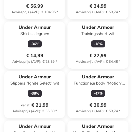
€ 56,99
€ 34,99
Adviesprijs (AVP)
:
€ 104,95
*
Adviesprijs (AVP)
:
€ 58,74
*
Under Armour
Under Armour
Shirt saliegroen
Trainingsshort wit
-
36
%
-
18
%
€ 14,99
€ 27,99
Adviesprijs (AVP)
:
€ 23,59
*
Adviesprijs (AVP)
:
€ 34,48
*
Under Armour
Under Armour
Slippers "Ignite Select" wit
Functionele body "Motion"
zwart
-
38
%
-
47
%
€ 21,99
€ 30,99
vanaf
:
Adviesprijs (AVP)
:
€ 35,50
*
Adviesprijs (AVP)
:
€ 58,74
*
Under Armour
Under Armour