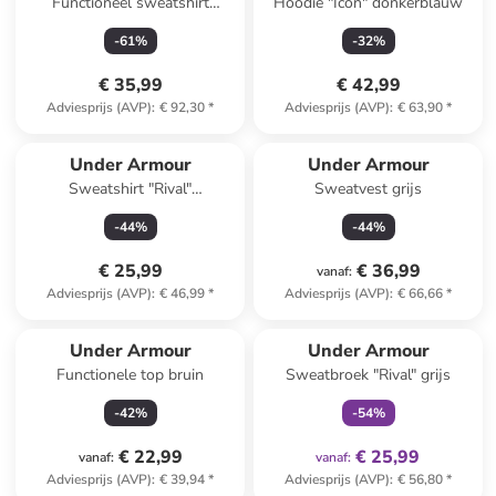
Functioneel sweatshirt
Hoodie "Icon" donkerblauw
"Unstoppable" antraciet
-
61
%
-
32
%
€ 35,99
€ 42,99
Adviesprijs (AVP)
:
€ 92,30
*
Adviesprijs (AVP)
:
€ 63,90
*
Under Armour
Under Armour
Sweatshirt "Rival"
Sweatvest grijs
donkerblauw
-
44
%
-
44
%
€ 25,99
€ 36,99
vanaf
:
Adviesprijs (AVP)
:
€ 46,99
*
Adviesprijs (AVP)
:
€ 66,66
*
family
exclusief
Under Armour
Under Armour
Functionele top bruin
Sweatbroek "Rival" grijs
-
42
%
-
54
%
€ 22,99
€ 25,99
vanaf
:
vanaf
:
Adviesprijs (AVP)
:
€ 39,94
*
Adviesprijs (AVP)
:
€ 56,80
*