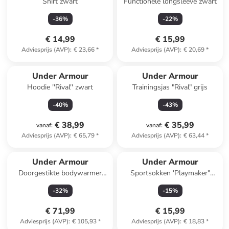
Shirt zwart
Functionele longsleeve zwart
-
36
%
-
22
%
€ 14,99
€ 15,99
Adviesprijs (AVP)
:
€ 23,66
*
Adviesprijs (AVP)
:
€ 20,69
*
Under Armour
Under Armour
Hoodie ''Rival'' zwart
Trainingsjas "Rival" grijs
-
40
%
-
43
%
€ 38,99
€ 35,99
vanaf
:
vanaf
:
Adviesprijs (AVP)
:
€ 65,79
*
Adviesprijs (AVP)
:
€ 63,44
*
Under Armour
Under Armour
Doorgestikte bodywarmer
Sportsokken 'Playmaker"
"Launch" zwart
zwart
-
32
%
-
15
%
€ 71,99
€ 15,99
Adviesprijs (AVP)
:
€ 105,93
*
Adviesprijs (AVP)
:
€ 18,83
*