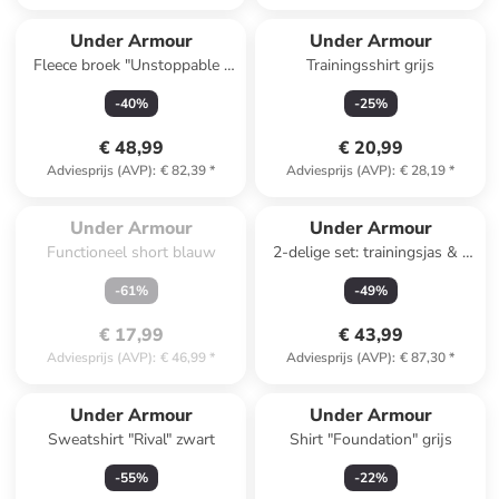
Under Armour
Under Armour
Fleece broek "Unstoppable "
Trainingsshirt grijs
zwart
-
40
%
-
25
%
€ 48,99
€ 20,99
Adviesprijs (AVP)
:
€ 82,39
*
Adviesprijs (AVP)
:
€ 28,19
*
Te laat. Het product is 
uitverkocht.
Under Armour
Under Armour
Functioneel short blauw
2-delige set: trainingsjas & -
broek grijs
-
61
%
-
49
%
€ 17,99
€ 43,99
Adviesprijs (AVP)
:
€ 46,99
*
Adviesprijs (AVP)
:
€ 87,30
*
Under Armour
Under Armour
Sweatshirt "Rival" zwart
Shirt "Foundation" grijs
-
55
%
-
22
%