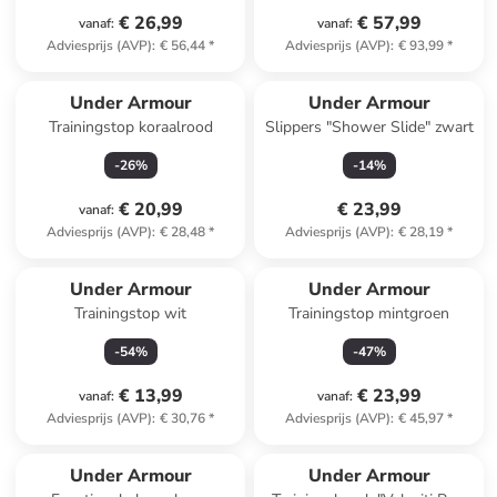
€ 26,99
€ 57,99
vanaf
:
vanaf
:
Adviesprijs (AVP)
:
€ 56,44
*
Adviesprijs (AVP)
:
€ 93,99
*
Under Armour
Under Armour
Trainingstop koraalrood
Slippers "Shower Slide" zwart
-
26
%
-
14
%
€ 20,99
€ 23,99
vanaf
:
Adviesprijs (AVP)
:
€ 28,48
*
Adviesprijs (AVP)
:
€ 28,19
*
Under Armour
Under Armour
Trainingstop wit
Trainingstop mintgroen
-
54
%
-
47
%
€ 13,99
€ 23,99
vanaf
:
vanaf
:
Adviesprijs (AVP)
:
€ 30,76
*
Adviesprijs (AVP)
:
€ 45,97
*
Under Armour
Under Armour