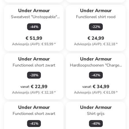
Under Armour
Under Armour
Sweatvest "Unstoppable"
Functioneel shirt rood
donkerblauw
-
44
%
-
22
%
€ 51,99
€ 24,99
Adviesprijs (AVP)
:
€ 93,99
*
Adviesprijs (AVP)
:
€ 32,18
*
Under Armour
Under Armour
Functioneel short zwart
Hardloopschoenen "Charged
Surge 4" zwart
-
28
%
-
42
%
€ 22,99
€ 34,99
vanaf
:
vanaf
:
Adviesprijs (AVP)
:
€ 32,18
*
Adviesprijs (AVP)
:
€ 61,09
*
Under Armour
Under Armour
Functioneel short zwart
Shirt grijs
-
41
%
-
40
%