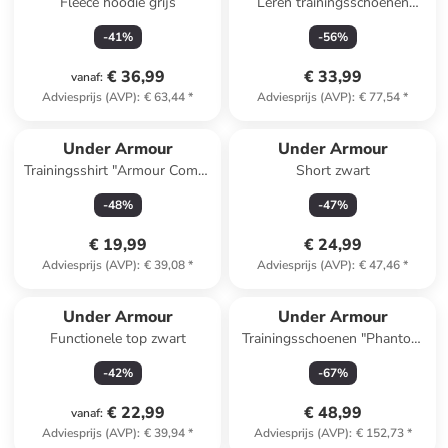
Fleece hoodie grijs
Leren trainingsschoenen
beige/wit
-
41
%
-
56
%
€ 36,99
€ 33,99
vanaf
:
Adviesprijs (AVP)
:
€ 63,44
*
Adviesprijs (AVP)
:
€ 77,54
*
Under Armour
Under Armour
Trainingsshirt "Armour Comp"
Short zwart
donkerblauw
-
48
%
-
47
%
€ 19,99
€ 24,99
Adviesprijs (AVP)
:
€ 39,08
*
Adviesprijs (AVP)
:
€ 47,46
*
Under Armour
Under Armour
Functionele top zwart
Trainingsschoenen "Phantom
4" zwart
-
42
%
-
67
%
€ 22,99
€ 48,99
vanaf
:
Adviesprijs (AVP)
:
€ 39,94
*
Adviesprijs (AVP)
:
€ 152,73
*