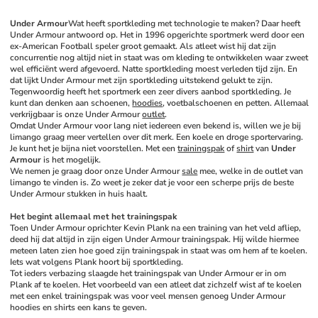
Under Armour
Wat heeft sportkleding met technologie te maken? Daar heeft 
Under Armour antwoord op. Het in 1996 opgerichte sportmerk werd door een 
ex-American Football speler groot gemaakt. Als atleet wist hij dat zijn 
concurrentie nog altijd niet in staat was om kleding te ontwikkelen waar zweet 
wel efficiënt werd afgevoerd. Natte sportkleding moest verleden tijd zijn. En 
dat lijkt Under Armour met zijn sportkleding uitstekend gelukt te zijn. 
Tegenwoordig heeft het sportmerk een zeer divers aanbod sportkleding. Je 
kunt dan denken aan schoenen, 
hoodies
, voetbalschoenen en petten. Allemaal 
verkrijgbaar is onze Under Armour 
outlet
. 
Omdat Under Armour voor lang niet iedereen even bekend is, willen we je bij 
limango graag meer vertellen over dit merk. Een koele en droge sportervaring. 
Je kunt het je bijna niet voorstellen. Met een 
trainingspak
 of 
shirt
 van 
Under 
Armour
 is het mogelijk. 
We nemen je graag door onze Under Armour 
sale
 mee, welke in de outlet van 
limango te vinden is. Zo weet je zeker dat je voor een scherpe prijs de beste 
Under Armour stukken in huis haalt. 
Het begint allemaal met het trainingspak
Toen Under Armour oprichter Kevin Plank na een training van het veld afliep, 
deed hij dat altijd in zijn eigen Under Armour trainingspak. Hij wilde hiermee 
meteen laten zien hoe goed zijn trainingspak in staat was om hem af te koelen. 
Iets wat volgens Plank hoort bij sportkleding. 
Tot ieders verbazing slaagde het trainingspak van Under Armour er in om 
Plank af te koelen. Het voorbeeld van een atleet dat zichzelf wist af te koelen 
met een enkel trainingspak was voor veel mensen genoeg Under Armour 
hoodies en shirts een kans te geven. 