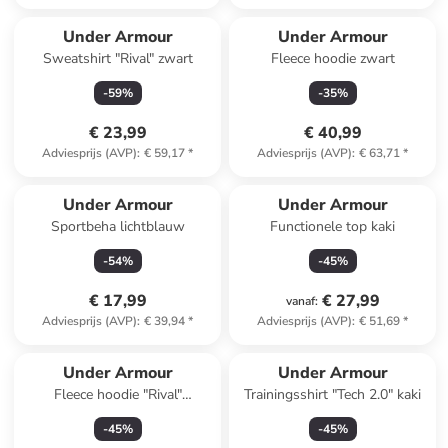
Under Armour
Under Armour
Sweatshirt "Rival" zwart
Fleece hoodie zwart
-
59
%
-
35
%
€ 23,99
€ 40,99
Adviesprijs (AVP)
:
€ 59,17
*
Adviesprijs (AVP)
:
€ 63,71
*
Under Armour
Under Armour
Sportbeha lichtblauw
Functionele top kaki
-
54
%
-
45
%
€ 17,99
€ 27,99
vanaf
:
Adviesprijs (AVP)
:
€ 39,94
*
Adviesprijs (AVP)
:
€ 51,69
*
Under Armour
Under Armour
Fleece hoodie "Rival"
Trainingsshirt "Tech 2.0" kaki
grijsblauw
-
45
%
-
45
%