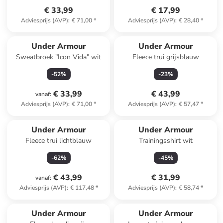
€ 33,99
€ 17,99
Adviesprijs (AVP)
:
€ 71,00
*
Adviesprijs (AVP)
:
€ 28,40
*
Under Armour
Under Armour
Sweatbroek "Icon Vida" wit
Fleece trui grijsblauw
-
52
%
-
23
%
€ 33,99
€ 43,99
vanaf
:
Adviesprijs (AVP)
:
€ 71,00
*
Adviesprijs (AVP)
:
€ 57,47
*
Under Armour
Under Armour
Fleece trui lichtblauw
Trainingsshirt wit
-
62
%
-
45
%
€ 43,99
€ 31,99
vanaf
:
Adviesprijs (AVP)
:
€ 117,48
*
Adviesprijs (AVP)
:
€ 58,74
*
Under Armour
Under Armour