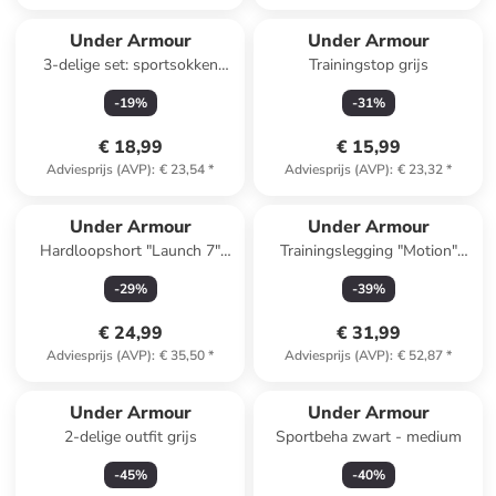
Under Armour
Under Armour
3-delige set: sportsokken
Trainingstop grijs
"Run Cushion" zwart
-
19
%
-
31
%
€ 18,99
€ 15,99
Adviesprijs (AVP)
:
€ 23,54
*
Adviesprijs (AVP)
:
€ 23,32
*
Under Armour
Under Armour
Hardloopshort "Launch 7"
Trainingslegging "Motion"
grijs
zwart
-
29
%
-
39
%
€ 24,99
€ 31,99
Adviesprijs (AVP)
:
€ 35,50
*
Adviesprijs (AVP)
:
€ 52,87
*
Under Armour
Under Armour
2-delige outfit grijs
Sportbeha zwart - medium
-
45
%
-
40
%