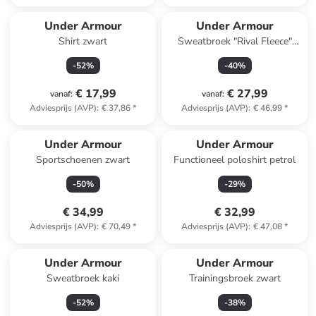
Under Armour
Under Armour
Shirt zwart
Sweatbroek "Rival Fleece"
zwart
-
52
%
-
40
%
€ 17,99
€ 27,99
vanaf
:
vanaf
:
Adviesprijs (AVP)
:
€ 37,86
*
Adviesprijs (AVP)
:
€ 46,99
*
Under Armour
Under Armour
Sportschoenen zwart
Functioneel poloshirt petrol
-
50
%
-
29
%
€ 34,99
€ 32,99
Adviesprijs (AVP)
:
€ 70,49
*
Adviesprijs (AVP)
:
€ 47,08
*
Under Armour
Under Armour
Sweatbroek kaki
Trainingsbroek zwart
-
52
%
-
38
%