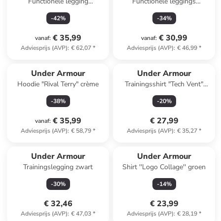
Functionele legging
Functionele leggings
"ColdGear" paars
bordeaux
-
42
%
-
34
%
€ 35,99
€ 30,99
vanaf
:
vanaf
:
Adviesprijs (AVP)
:
€ 62,07
*
Adviesprijs (AVP)
:
€ 46,99
*
Under Armour
Under Armour
Hoodie "Rival Terry" crème
Trainingsshirt "Tech Vent"
blauw
-
38
%
-
20
%
€ 35,99
€ 27,99
vanaf
:
Adviesprijs (AVP)
:
€ 58,79
*
Adviesprijs (AVP)
:
€ 35,27
*
Under Armour
Under Armour
Trainingslegging zwart
Shirt ''Logo Collage'' groen
-
30
%
-
14
%
€ 32,46
€ 23,99
Adviesprijs (AVP)
:
€ 47,03
*
Adviesprijs (AVP)
:
€ 28,19
*