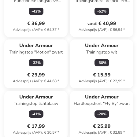
Functionele longsleeve
Trainingsbroek "Velociti Pro"
"ColdGear" zwart
donkerblauw
-
42
%
-
52
%
€ 36,99
€ 40,99
vanaf
:
Adviesprijs (AVP)
:
€ 64,37
*
Adviesprijs (AVP)
:
€ 86,94
*
Under Armour
Under Armour
Trainingstop "Motion" zwart
Trainingstop wit
-
32
%
-
30
%
€ 29,99
€ 15,99
Adviesprijs (AVP)
:
€ 44,68
*
Adviesprijs (AVP)
:
€ 22,99
*
Under Armour
Under Armour
Trainingstop lichtblauw
Hardloopshort "Fly By" zwart
-
41
%
-
20
%
€ 17,99
€ 25,99
Adviesprijs (AVP)
:
€ 30,57
*
Adviesprijs (AVP)
:
€ 32,89
*