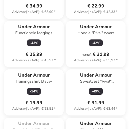
€ 34,99
€ 22,99
Adviesprijs (AVP)
:
€ 63,90
*
Adviesprijs (AVP)
:
€ 42,33
*
Under Armour
Under Armour
Functionele leggings
Hoodie "Rival" zwart
donkerblauw
-
43
%
-
42
%
€ 25,99
€ 31,99
vanaf
:
Adviesprijs (AVP)
:
€ 45,97
*
Adviesprijs (AVP)
:
€ 55,97
*
Under Armour
Under Armour
Trainingsshirt blauw
Sweatvest "Rival"
donkerblauw
-
14
%
-
49
%
€ 19,99
€ 31,99
Adviesprijs (AVP)
:
€ 23,51
*
Adviesprijs (AVP)
:
€ 63,44
*
Te laat. Het product is 
uitverkocht.
Under Armour
Under Armour