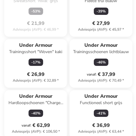
Sweatshort "Rival" grijs
Fleece trui blauw
-
53
%
-
39
%
€ 21,99
€ 27,99
Adviesprijs (AVP)
:
€ 46,99
*
Adviesprijs (AVP)
:
€ 45,97
*
Under Armour
Under Armour
Trainingsshort "Woven" kaki
Trainingsschoenen lichtblauw
-
17
%
-
46
%
€ 26,99
€ 37,99
vanaf
:
Adviesprijs (AVP)
:
€ 32,89
*
Adviesprijs (AVP)
:
€ 70,49
*
Under Armour
Under Armour
Hardloopschoenen "Charged
Functioneel short grijs
Bandit TR 3" grijs
-
40
%
-
41
%
€ 62,99
€ 36,99
vanaf
:
Adviesprijs (AVP)
:
€ 106,50
*
Adviesprijs (AVP)
:
€ 63,44
*