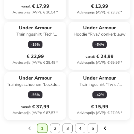
€ 17,99
€ 13,99
vanaf
:
Adviesprijs (AVP)
:
€ 30,54
*
Adviesprijs (AVP)
:
€ 23,32
*
Under Armour
Under Armour
Trainingsshirt "Tech"
Hoodie "Rival" donkerblauw
mintgroen
-
19
%
-
64
%
€ 22,99
€ 24,99
vanaf
:
Adviesprijs (AVP)
:
€ 28,48
*
Adviesprijs (AVP)
:
€ 69,96
*
Under Armour
Under Armour
Trainingsschoenen "Lockdown
Trainingsshirt ''Twist"
7 Low" rood
donkerblauw
-
56
%
-
42
%
€ 37,99
€ 15,99
vanaf
:
Adviesprijs (AVP)
:
€ 87,57
*
Adviesprijs (AVP)
:
€ 27,98
*
1
2
3
4
5