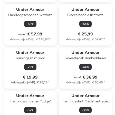
Under Armour
Under Armour
Hardloopschoenen wit/roze
Fleece hoodie lichtroze
-
58
%
-
54
%
€ 57,99
€ 25,99
vanaf
:
Adviesprijs (AVP)
:
€ 140,98
*
Adviesprijs (AVP)
:
€ 57,47
*
Under Armour
Under Armour
Trainingsshirt rood
Sweatbroek donkerblauw
-
29
%
-
44
%
€ 19,99
€ 36,99
vanaf
:
Adviesprijs (AVP)
:
€ 28,25
*
Adviesprijs (AVP)
:
€ 66,45
*
Under Armour
Under Armour
Trainingsschoenen "Edge"
Trainingsshirt "Tech" antraciet
crème
-
52
%
-
36
%