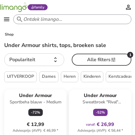
family
Shop
Under Armour shirts, tops, broeken sale
1
Populariteit
Alle filters
UITVERKOOP
Dames
Heren
Kinderen
Kerstcadeau
family
exclusief
Under Armour
Under Armour
Sportbeha blauw - Medium
Sweatbroek "Rival"
donkerblauw
-
72
%
-
52
%
€ 12,99
€ 26,99
vanaf
:
Adviesprijs (AVP)
:
€ 46,99
*
Adviesprijs (AVP)
:
€ 56,44
*