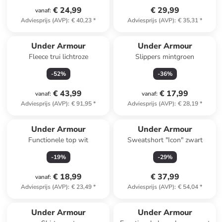
€ 24,99
€ 29,99
vanaf
:
Adviesprijs (AVP)
:
€ 40,23
*
Adviesprijs (AVP)
:
€ 35,31
*
Under Armour
Under Armour
Fleece trui lichtroze
Slippers mintgroen
-
52
%
-
36
%
€ 43,99
€ 17,99
vanaf
:
vanaf
:
Adviesprijs (AVP)
:
€ 91,95
*
Adviesprijs (AVP)
:
€ 28,19
*
Under Armour
Under Armour
Functionele top wit
Sweatshort "Icon" zwart
-
19
%
-
29
%
€ 18,99
€ 37,99
vanaf
:
Adviesprijs (AVP)
:
€ 23,49
*
Adviesprijs (AVP)
:
€ 54,04
*
Under Armour
Under Armour