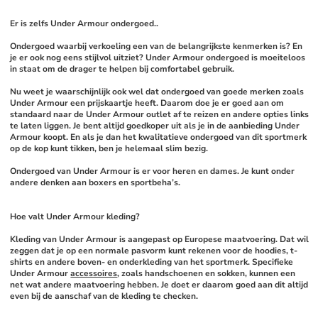
Er is zelfs Under Armour ondergoed..
Ondergoed waarbij verkoeling een van de belangrijkste kenmerken is? En 
je er ook nog eens stijlvol uitziet? Under Armour ondergoed is moeiteloos 
in staat om de drager te helpen bij comfortabel gebruik. 
Nu weet je waarschijnlijk ook wel dat ondergoed van goede merken zoals 
Under Armour een prijskaartje heeft. Daarom doe je er goed aan om 
standaard naar de Under Armour outlet af te reizen en andere opties links 
te laten liggen. Je bent altijd goedkoper uit als je in de aanbieding Under 
Armour koopt. En als je dan het kwalitatieve ondergoed van dit sportmerk 
op de kop kunt tikken, ben je helemaal slim bezig. 
Ondergoed van Under Armour is er voor heren en dames. Je kunt onder 
andere denken aan boxers en sportbeha’s. 
Hoe valt Under Armour kleding?
Kleding van Under Armour is aangepast op Europese maatvoering. Dat wil 
zeggen dat je op een normale pasvorm kunt rekenen voor de hoodies, t-
shirts en andere boven- en onderkleding van het sportmerk. Specifieke 
Under Armour 
accessoires
, zoals handschoenen en sokken, kunnen een 
net wat andere maatvoering hebben. Je doet er daarom goed aan dit altijd 
even bij de aanschaf van de kleding te checken. 