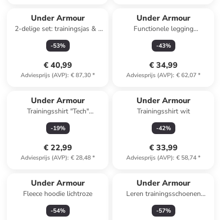
Under Armour
Under Armour
2-delige set: trainingsjas & -
Functionele legging
broek grijs
"ColdGear" paars
-
53
%
-
43
%
€ 40,99
€ 34,99
Adviesprijs (AVP)
:
€ 87,30
*
Adviesprijs (AVP)
:
€ 62,07
*
Under Armour
Under Armour
Trainingsshirt "Tech"
Trainingsshirt wit
mintgroen
-
19
%
-
42
%
€ 22,99
€ 33,99
Adviesprijs (AVP)
:
€ 28,48
*
Adviesprijs (AVP)
:
€ 58,74
*
Under Armour
Under Armour
Fleece hoodie lichtroze
Leren trainingsschoenen
beige/wit
-
54
%
-
57
%