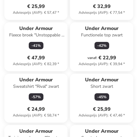
€ 25,99
€ 32,99
Adviesprijs (AVP)
:
€ 57,47
*
Adviesprijs (AVP)
:
€ 77,54
*
Under Armour
Under Armour
Fleece broek "Unstoppable "
Functionele top zwart
zwart
-
41
%
-
42
%
€ 47,99
€ 22,99
vanaf
:
Adviesprijs (AVP)
:
€ 82,39
*
Adviesprijs (AVP)
:
€ 39,94
*
Under Armour
Under Armour
Sweatshirt "Rival" zwart
Short zwart
-
57
%
-
45
%
€ 24,99
€ 25,99
Adviesprijs (AVP)
:
€ 58,74
*
Adviesprijs (AVP)
:
€ 47,46
*
Under Armour
Under Armour