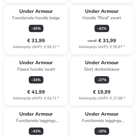
Under Armour
Under Armour
Functionele hoodie beige
Hoodie "Rival" zwart
-
45
%
-
42
%
€ 31,99
€ 31,99
vanaf
:
Adviesprijs (AVP)
:
€ 59,17
*
Adviesprijs (AVP)
:
€ 55,97
*
Under Armour
Under Armour
Fleece hoodie zwart
Shirt donkerblauw
-
34
%
-
27
%
€ 41,99
€ 19,99
Adviesprijs (AVP)
:
€ 63,71
*
Adviesprijs (AVP)
:
€ 27,58
*
Under Armour
Under Armour
Functionele leggings
Functionele leggings
donkerblauw
bordeaux
-
43
%
-
29
%