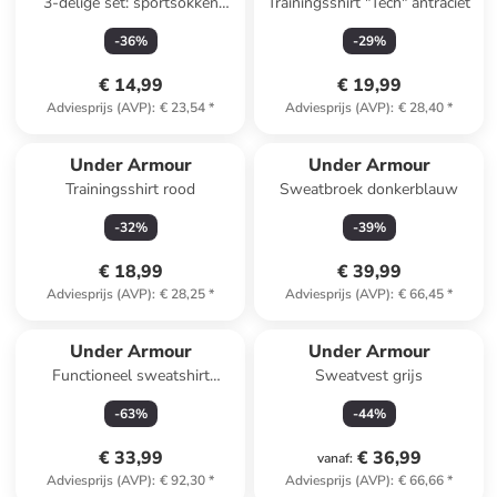
3-delige set: sportsokken
Trainingsshirt "Tech" antraciet
"Run Cushion" zwart
-
36
%
-
29
%
€ 14,99
€ 19,99
Adviesprijs (AVP)
:
€ 23,54
*
Adviesprijs (AVP)
:
€ 28,40
*
Under Armour
Under Armour
Trainingsshirt rood
Sweatbroek donkerblauw
-
32
%
-
39
%
€ 18,99
€ 39,99
Adviesprijs (AVP)
:
€ 28,25
*
Adviesprijs (AVP)
:
€ 66,45
*
Under Armour
Under Armour
Functioneel sweatshirt
Sweatvest grijs
"Unstoppable" antraciet
-
63
%
-
44
%
€ 33,99
€ 36,99
vanaf
:
Adviesprijs (AVP)
:
€ 92,30
*
Adviesprijs (AVP)
:
€ 66,66
*