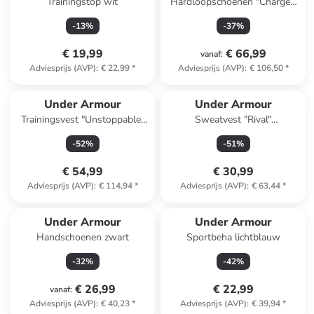
Trainingstop wit
Hardloopschoenen "Charged
Bandit TR 3" grijs
-
13
%
-
37
%
€ 19,99
€ 66,99
vanaf
:
Adviesprijs (AVP)
:
€ 22,99
*
Adviesprijs (AVP)
:
€ 106,50
*
Under Armour
Under Armour
Trainingsvest "Unstoppable"
Sweatvest "Rival"
antraciet
donkerblauw
-
52
%
-
51
%
€ 54,99
€ 30,99
Adviesprijs (AVP)
:
€ 114,94
*
Adviesprijs (AVP)
:
€ 63,44
*
Under Armour
Under Armour
Handschoenen zwart
Sportbeha lichtblauw
-
32
%
-
42
%
€ 26,99
€ 22,99
vanaf
:
Adviesprijs (AVP)
:
€ 40,23
*
Adviesprijs (AVP)
:
€ 39,94
*