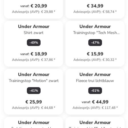
€ 20,99
€ 34,99
vanaf
:
Adviesprijs (AVP)
:
€ 29,88
*
Adviesprijs (AVP)
:
€ 58,74
*
Under Armour
Under Armour
Shirt zwart
Trainingstop ''Tech Mesh
Racer'' turquoise
-
49
%
-
47
%
€ 18,99
€ 15,99
vanaf
:
Adviesprijs (AVP)
:
€ 37,86
*
Adviesprijs (AVP)
:
€ 30,32
*
Under Armour
Under Armour
Trainingstop "Motion" zwart
Fleece trui lichtblauw
-
41
%
-
61
%
€ 25,99
€ 44,99
vanaf
:
Adviesprijs (AVP)
:
€ 44,68
*
Adviesprijs (AVP)
:
€ 117,48
*
Under Armour
Under Armour