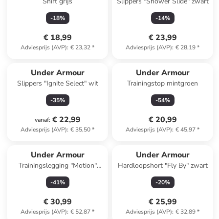
Shirt grijs
Slippers "Shower Slide" zwart
-
18
%
-
14
%
€ 18,99
€ 23,99
Adviesprijs (AVP)
:
€ 23,32
*
Adviesprijs (AVP)
:
€ 28,19
*
Under Armour
Under Armour
Slippers "Ignite Select" wit
Trainingstop mintgroen
-
35
%
-
54
%
€ 22,99
€ 20,99
vanaf
:
Adviesprijs (AVP)
:
€ 35,50
*
Adviesprijs (AVP)
:
€ 45,97
*
Under Armour
Under Armour
Trainingslegging "Motion"
Hardloopshort "Fly By" zwart
zwart
-
41
%
-
20
%
€ 30,99
€ 25,99
Adviesprijs (AVP)
:
€ 52,87
*
Adviesprijs (AVP)
:
€ 32,89
*