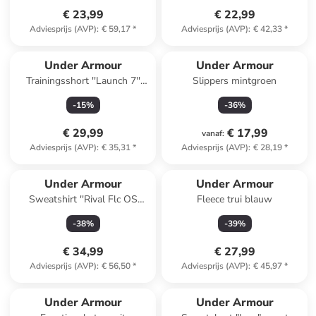
€ 23,99
€ 22,99
Adviesprijs (AVP)
:
€ 59,17
*
Adviesprijs (AVP)
:
€ 42,33
*
Under Armour
Under Armour
Trainingsshort ''Launch 7''
Slippers mintgroen
turquoise
-
15
%
-
36
%
€ 29,99
€ 17,99
vanaf
:
Adviesprijs (AVP)
:
€ 35,31
*
Adviesprijs (AVP)
:
€ 28,19
*
Under Armour
Under Armour
Sweatshirt ''Rival Flc OS
Fleece trui blauw
Varsity'' lichtroze
-
38
%
-
39
%
€ 34,99
€ 27,99
Adviesprijs (AVP)
:
€ 56,50
*
Adviesprijs (AVP)
:
€ 45,97
*
Under Armour
Under Armour