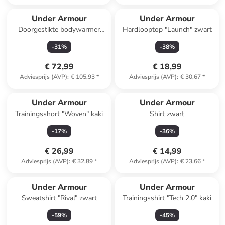
Under Armour
Under Armour
Doorgestikte bodywarmer
Hardlooptop "Launch" zwart
"Launch" zwart
-
31
%
-
38
%
€ 72,99
€ 18,99
Adviesprijs (AVP)
:
€ 105,93
*
Adviesprijs (AVP)
:
€ 30,67
*
Under Armour
Under Armour
Trainingsshort "Woven" kaki
Shirt zwart
-
17
%
-
36
%
€ 26,99
€ 14,99
Adviesprijs (AVP)
:
€ 32,89
*
Adviesprijs (AVP)
:
€ 23,66
*
Under Armour
Under Armour
Sweatshirt "Rival" zwart
Trainingsshirt "Tech 2.0" kaki
-
59
%
-
45
%