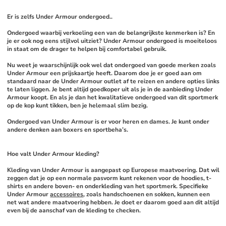
Er is zelfs Under Armour ondergoed..
Ondergoed waarbij verkoeling een van de belangrijkste kenmerken is? En 
je er ook nog eens stijlvol uitziet? Under Armour ondergoed is moeiteloos 
in staat om de drager te helpen bij comfortabel gebruik. 
Nu weet je waarschijnlijk ook wel dat ondergoed van goede merken zoals 
Under Armour een prijskaartje heeft. Daarom doe je er goed aan om 
standaard naar de Under Armour outlet af te reizen en andere opties links 
te laten liggen. Je bent altijd goedkoper uit als je in de aanbieding Under 
Armour koopt. En als je dan het kwalitatieve ondergoed van dit sportmerk 
op de kop kunt tikken, ben je helemaal slim bezig. 
Ondergoed van Under Armour is er voor heren en dames. Je kunt onder 
andere denken aan boxers en sportbeha’s. 
Hoe valt Under Armour kleding?
Kleding van Under Armour is aangepast op Europese maatvoering. Dat wil 
zeggen dat je op een normale pasvorm kunt rekenen voor de hoodies, t-
shirts en andere boven- en onderkleding van het sportmerk. Specifieke 
Under Armour 
accessoires
, zoals handschoenen en sokken, kunnen een 
net wat andere maatvoering hebben. Je doet er daarom goed aan dit altijd 
even bij de aanschaf van de kleding te checken. 