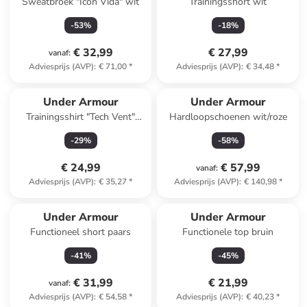
Sweatbroek "Icon Vida" wit
Trainingsshort wit
-
53
%
-
18
%
€ 32,99
€ 27,99
vanaf
:
Adviesprijs (AVP)
:
€ 71,00
*
Adviesprijs (AVP)
:
€ 34,48
*
Under Armour
Under Armour
Trainingsshirt "Tech Vent"
Hardloopschoenen wit/roze
blauw
-
29
%
-
58
%
€ 24,99
€ 57,99
vanaf
:
Adviesprijs (AVP)
:
€ 35,27
*
Adviesprijs (AVP)
:
€ 140,98
*
Under Armour
Under Armour
Functioneel short paars
Functionele top bruin
-
41
%
-
45
%
€ 31,99
€ 21,99
vanaf
:
Adviesprijs (AVP)
:
€ 54,58
*
Adviesprijs (AVP)
:
€ 40,23
*