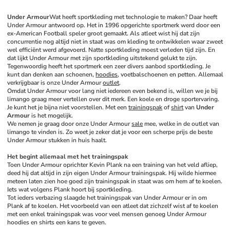
Under Armour
Wat heeft sportkleding met technologie te maken? Daar heeft 
Under Armour antwoord op. Het in 1996 opgerichte sportmerk werd door een 
ex-American Football speler groot gemaakt. Als atleet wist hij dat zijn 
concurrentie nog altijd niet in staat was om kleding te ontwikkelen waar zweet 
wel efficiënt werd afgevoerd. Natte sportkleding moest verleden tijd zijn. En 
dat lijkt Under Armour met zijn sportkleding uitstekend gelukt te zijn. 
Tegenwoordig heeft het sportmerk een zeer divers aanbod sportkleding. Je 
kunt dan denken aan schoenen, 
hoodies
, voetbalschoenen en petten. Allemaal 
verkrijgbaar is onze Under Armour 
outlet
. 
Omdat Under Armour voor lang niet iedereen even bekend is, willen we je bij 
limango graag meer vertellen over dit merk. Een koele en droge sportervaring. 
Je kunt het je bijna niet voorstellen. Met een 
trainingspak
 of 
shirt
 van 
Under 
Armour
 is het mogelijk. 
We nemen je graag door onze Under Armour 
sale
 mee, welke in de outlet van 
limango te vinden is. Zo weet je zeker dat je voor een scherpe prijs de beste 
Under Armour stukken in huis haalt. 
Het begint allemaal met het trainingspak
Toen Under Armour oprichter Kevin Plank na een training van het veld afliep, 
deed hij dat altijd in zijn eigen Under Armour trainingspak. Hij wilde hiermee 
meteen laten zien hoe goed zijn trainingspak in staat was om hem af te koelen. 
Iets wat volgens Plank hoort bij sportkleding. 
Tot ieders verbazing slaagde het trainingspak van Under Armour er in om 
Plank af te koelen. Het voorbeeld van een atleet dat zichzelf wist af te koelen 
met een enkel trainingspak was voor veel mensen genoeg Under Armour 
hoodies en shirts een kans te geven. 