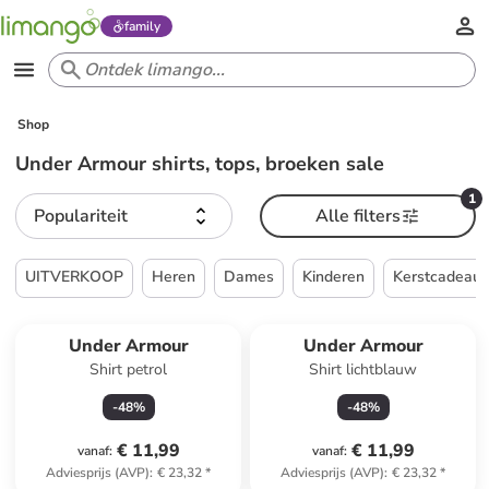
family
Shop
Under Armour shirts, tops, broeken sale
1
Populariteit
Alle filters
UITVERKOOP
Heren
Dames
Kinderen
Kerstcadeau
Under Armour
Under Armour
Shirt petrol
Shirt lichtblauw
-
48
%
-
48
%
€ 11,99
€ 11,99
vanaf
:
vanaf
:
Adviesprijs (AVP)
:
€ 23,32
*
Adviesprijs (AVP)
:
€ 23,32
*