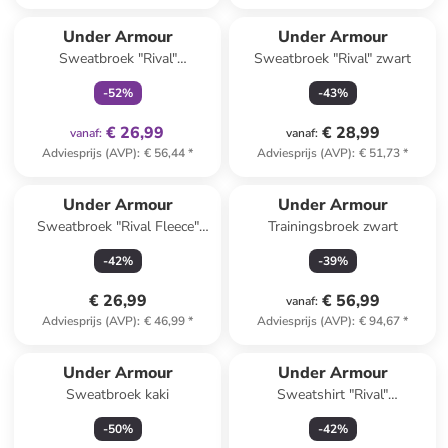
family
exclusief
Under Armour
Under Armour
Sweatbroek "Rival"
Sweatbroek "Rival" zwart
donkerblauw
-
52
%
-
43
%
€ 26,99
€ 28,99
vanaf
:
vanaf
:
Adviesprijs (AVP)
:
€ 56,44
*
Adviesprijs (AVP)
:
€ 51,73
*
Under Armour
Under Armour
Sweatbroek "Rival Fleece"
Trainingsbroek zwart
zwart
-
42
%
-
39
%
€ 26,99
€ 56,99
vanaf
:
Adviesprijs (AVP)
:
€ 46,99
*
Adviesprijs (AVP)
:
€ 94,67
*
Under Armour
Under Armour
Sweatbroek kaki
Sweatshirt "Rival"
donkerblauw
-
50
%
-
42
%