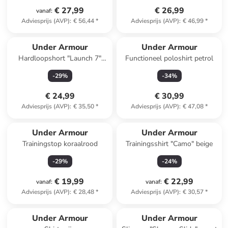
€ 27,99
€ 26,99
vanaf
:
Adviesprijs (AVP)
:
€ 56,44
*
Adviesprijs (AVP)
:
€ 46,99
*
Under Armour
Under Armour
Hardloopshort "Launch 7"
Functioneel poloshirt petrol
grijs
-
29
%
-
34
%
€ 24,99
€ 30,99
Adviesprijs (AVP)
:
€ 35,50
*
Adviesprijs (AVP)
:
€ 47,08
*
Under Armour
Under Armour
Trainingstop koraalrood
Trainingsshirt "Camo" beige
-
29
%
-
24
%
€ 19,99
€ 22,99
vanaf
:
vanaf
:
Adviesprijs (AVP)
:
€ 28,48
*
Adviesprijs (AVP)
:
€ 30,57
*
Under Armour
Under Armour