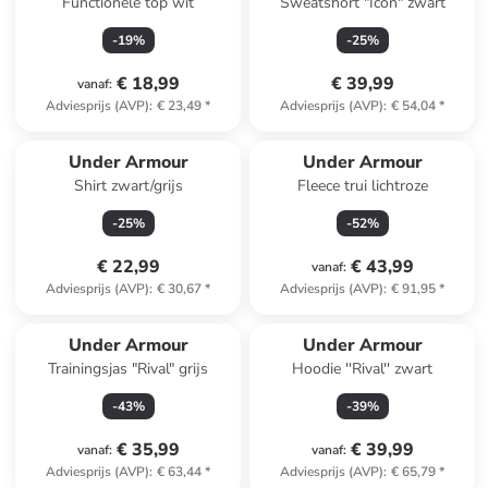
Functionele top wit
Sweatshort "Icon" zwart
-
19
%
-
25
%
€ 18,99
€ 39,99
vanaf
:
Adviesprijs (AVP)
:
€ 23,49
*
Adviesprijs (AVP)
:
€ 54,04
*
Under Armour
Under Armour
Shirt zwart/grijs
Fleece trui lichtroze
-
25
%
-
52
%
€ 22,99
€ 43,99
vanaf
:
Adviesprijs (AVP)
:
€ 30,67
*
Adviesprijs (AVP)
:
€ 91,95
*
Under Armour
Under Armour
Trainingsjas "Rival" grijs
Hoodie ''Rival'' zwart
-
43
%
-
39
%
€ 35,99
€ 39,99
vanaf
:
vanaf
:
Adviesprijs (AVP)
:
€ 63,44
*
Adviesprijs (AVP)
:
€ 65,79
*