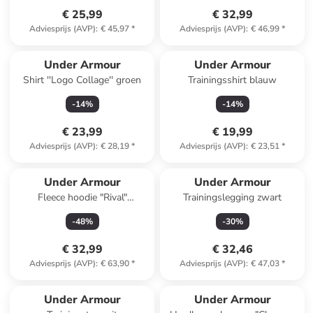
€ 25,99
€ 32,99
Adviesprijs (AVP)
:
€ 45,97
*
Adviesprijs (AVP)
:
€ 46,99
*
Under Armour
Under Armour
Shirt ''Logo Collage'' groen
Trainingsshirt blauw
-
14
%
-
14
%
€ 23,99
€ 19,99
Adviesprijs (AVP)
:
€ 28,19
*
Adviesprijs (AVP)
:
€ 23,51
*
Under Armour
Under Armour
Fleece hoodie "Rival"
Trainingslegging zwart
grijsblauw
-
48
%
-
30
%
€ 32,99
€ 32,46
Adviesprijs (AVP)
:
€ 63,90
*
Adviesprijs (AVP)
:
€ 47,03
*
Under Armour
Under Armour