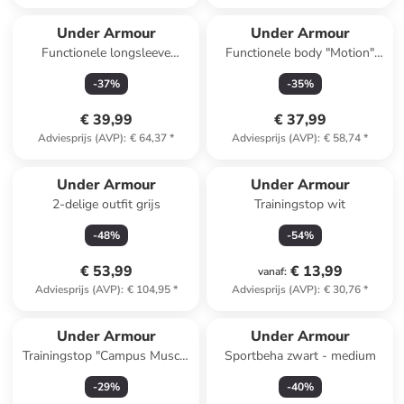
Under Armour
Under Armour
Functionele longsleeve
Functionele body "Motion"
"ColdGear" zwart
zwart
-
37
%
-
35
%
€ 39,99
€ 37,99
Adviesprijs (AVP)
:
€ 64,37
*
Adviesprijs (AVP)
:
€ 58,74
*
Under Armour
Under Armour
2-delige outfit grijs
Trainingstop wit
-
48
%
-
54
%
€ 53,99
€ 13,99
vanaf
:
Adviesprijs (AVP)
:
€ 104,95
*
Adviesprijs (AVP)
:
€ 30,76
*
Under Armour
Under Armour
Trainingstop "Campus Muscle
Sportbeha zwart - medium
Tank" zwart
-
29
%
-
40
%