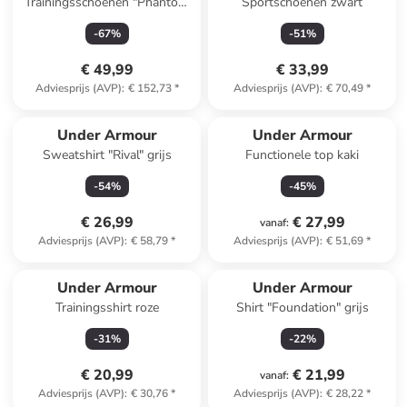
Trainingsschoenen "Phantom
Sportschoenen zwart
4" zwart
-
67
%
-
51
%
€ 49,99
€ 33,99
Adviesprijs (AVP)
:
€ 152,73
*
Adviesprijs (AVP)
:
€ 70,49
*
Under Armour
Under Armour
Sweatshirt "Rival" grijs
Functionele top kaki
-
54
%
-
45
%
€ 26,99
€ 27,99
vanaf
:
Adviesprijs (AVP)
:
€ 58,79
*
Adviesprijs (AVP)
:
€ 51,69
*
Under Armour
Under Armour
Trainingsshirt roze
Shirt "Foundation" grijs
-
31
%
-
22
%
€ 20,99
€ 21,99
vanaf
:
Adviesprijs (AVP)
:
€ 30,76
*
Adviesprijs (AVP)
:
€ 28,22
*