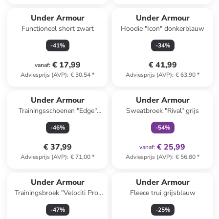
Under Armour
Under Armour
Functioneel short zwart
Hoodie "Icon" donkerblauw
-
41
%
-
34
%
€ 17,99
€ 41,99
vanaf
:
Adviesprijs (AVP)
:
€ 30,54
*
Adviesprijs (AVP)
:
€ 63,90
*
family
exclusief
Under Armour
Under Armour
Trainingsschoenen "Edge"
Sweatbroek "Rival" grijs
crème
-
46
%
-
54
%
€ 37,99
€ 25,99
vanaf
:
Adviesprijs (AVP)
:
€ 71,00
*
Adviesprijs (AVP)
:
€ 56,80
*
Under Armour
Under Armour
Trainingsbroek "Velociti Pro"
Fleece trui grijsblauw
donkerblauw
-
47
%
-
25
%