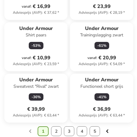
€ 16,99
€ 23,99
vanaf
:
Adviesprijs (AVP)
:
€ 37,62
*
Adviesprijs (AVP)
:
€ 28,19
*
Under Armour
Under Armour
Shirt paars
Trainingslegging zwart
-
53
%
-
61
%
€ 10,99
€ 20,99
vanaf
:
vanaf
:
Adviesprijs (AVP)
:
€ 23,59
*
Adviesprijs (AVP)
:
€ 54,09
*
Under Armour
Under Armour
Sweatvest "Rival" zwart
Functioneel short grijs
-
36
%
-
41
%
€ 39,99
€ 36,99
Adviesprijs (AVP)
:
€ 63,44
*
Adviesprijs (AVP)
:
€ 63,44
*
1
2
3
4
5