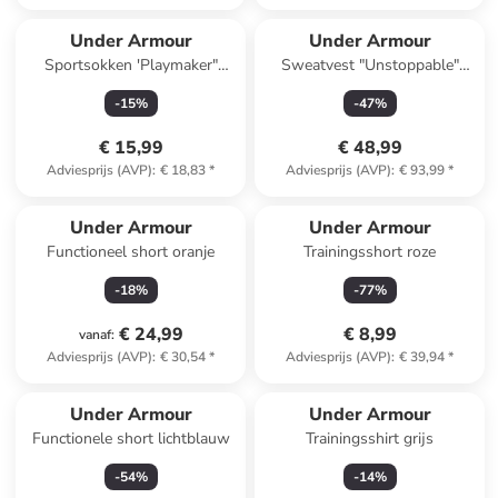
Under Armour
Under Armour
Sportsokken 'Playmaker"
Sweatvest "Unstoppable"
zwart
donkerblauw
-
15
%
-
47
%
€ 15,99
€ 48,99
Adviesprijs (AVP)
:
€ 18,83
*
Adviesprijs (AVP)
:
€ 93,99
*
Under Armour
Under Armour
Functioneel short oranje
Trainingsshort roze
-
18
%
-
77
%
€ 24,99
€ 8,99
vanaf
:
Adviesprijs (AVP)
:
€ 30,54
*
Adviesprijs (AVP)
:
€ 39,94
*
Under Armour
Under Armour
Functionele short lichtblauw
Trainingsshirt grijs
-
54
%
-
14
%