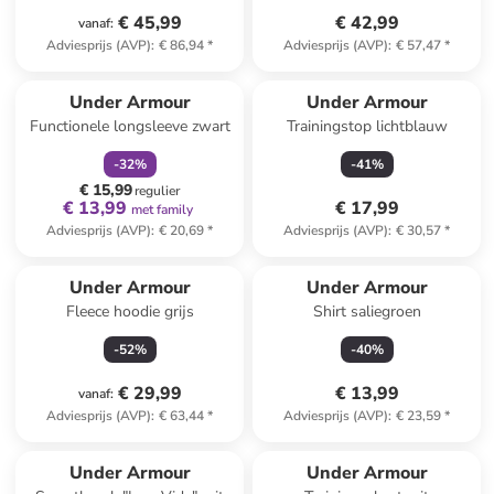
€ 45,99
€ 42,99
vanaf
:
Adviesprijs (AVP)
:
€ 86,94
*
Adviesprijs (AVP)
:
€ 57,47
*
family
korting
Under Armour
Under Armour
Functionele longsleeve zwart
Trainingstop lichtblauw
-
32
%
-
41
%
€ 15,99
regulier
€ 13,99
€ 17,99
met family
Adviesprijs (AVP)
:
€ 20,69
*
Adviesprijs (AVP)
:
€ 30,57
*
Under Armour
Under Armour
Fleece hoodie grijs
Shirt saliegroen
-
52
%
-
40
%
€ 29,99
€ 13,99
vanaf
:
Adviesprijs (AVP)
:
€ 63,44
*
Adviesprijs (AVP)
:
€ 23,59
*
Under Armour
Under Armour