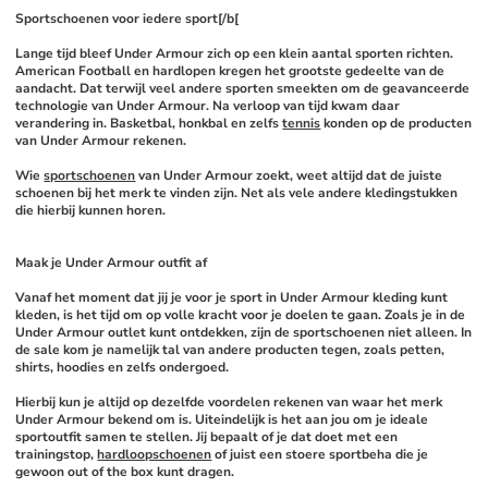
Sportschoenen voor iedere sport[/b[
Lange tijd bleef Under Armour zich op een klein aantal sporten richten. 
American Football en hardlopen kregen het grootste gedeelte van de 
aandacht. Dat terwijl veel andere sporten smeekten om de geavanceerde 
technologie van Under Armour. Na verloop van tijd kwam daar 
verandering in. Basketbal, honkbal en zelfs 
tennis
 konden op de producten 
van Under Armour rekenen. 
Wie 
sportschoenen
 van Under Armour zoekt, weet altijd dat de juiste 
schoenen bij het merk te vinden zijn. Net als vele andere kledingstukken 
die hierbij kunnen horen.
Maak je Under Armour outfit af
Vanaf het moment dat jij je voor je sport in Under Armour kleding kunt 
kleden, is het tijd om op volle kracht voor je doelen te gaan. Zoals je in de 
Under Armour outlet kunt ontdekken, zijn de sportschoenen niet alleen. In 
de sale kom je namelijk tal van andere producten tegen, zoals petten, 
shirts, hoodies en zelfs ondergoed. 
Hierbij kun je altijd op dezelfde voordelen rekenen van waar het merk 
Under Armour bekend om is. Uiteindelijk is het aan jou om je ideale 
sportoutfit samen te stellen. Jij bepaalt of je dat doet met een 
trainingstop, 
hardloopschoenen
 of juist een stoere sportbeha die je 
gewoon out of the box kunt dragen. 