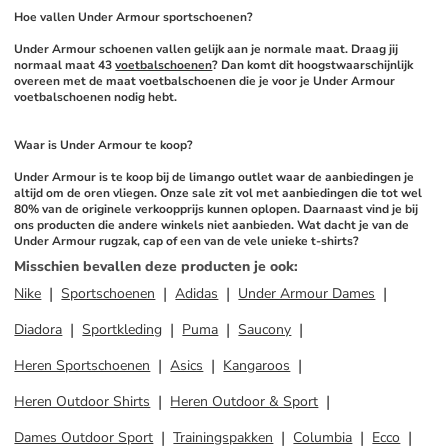
Hoe vallen Under Armour sportschoenen?
Under Armour schoenen vallen gelijk aan je normale maat. Draag jij 
normaal maat 43 
voetbalschoenen
? Dan komt dit hoogstwaarschijnlijk 
overeen met de maat voetbalschoenen die je voor je Under Armour 
voetbalschoenen nodig hebt. 
Waar is Under Armour te koop?
Under Armour is te koop bij de limango outlet waar de aanbiedingen je 
altijd om de oren vliegen. Onze sale zit vol met aanbiedingen die tot wel 
80% van de originele verkoopprijs kunnen oplopen. Daarnaast vind je bij 
ons producten die andere winkels niet aanbieden. Wat dacht je van de 
Under Armour rugzak, cap of een van de vele unieke t-shirts?
Misschien bevallen deze producten je ook
:
Nike
Sportschoenen
Adidas
Under Armour Dames
Diadora
Sportkleding
Puma
Saucony
Heren Sportschoenen
Asics
Kangaroos
Heren Outdoor Shirts
Heren Outdoor & Sport
Dames Outdoor Sport
Trainingspakken
Columbia
Ecco