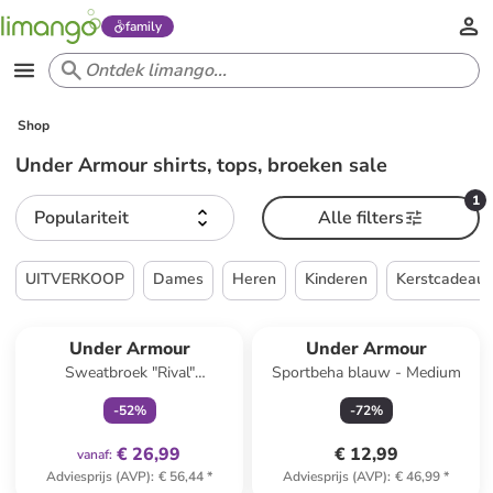
family
Shop
Under Armour shirts, tops, broeken sale
1
Populariteit
Alle filters
UITVERKOOP
Dames
Heren
Kinderen
Kerstcadeau
family
exclusief
Under Armour
Under Armour
Sweatbroek "Rival"
Sportbeha blauw - Medium
donkerblauw
-
52
%
-
72
%
€ 26,99
€ 12,99
vanaf
:
Adviesprijs (AVP)
:
€ 56,44
*
Adviesprijs (AVP)
:
€ 46,99
*