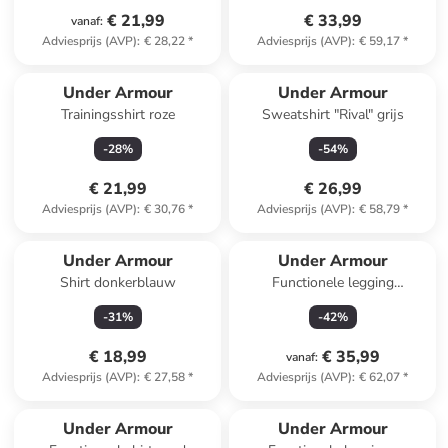
€ 21,99
€ 33,99
vanaf
:
Adviesprijs (AVP)
:
€ 28,22
*
Adviesprijs (AVP)
:
€ 59,17
*
Under Armour
Under Armour
Trainingsshirt roze
Sweatshirt "Rival" grijs
-
28
%
-
54
%
€ 21,99
€ 26,99
Adviesprijs (AVP)
:
€ 30,76
*
Adviesprijs (AVP)
:
€ 58,79
*
Under Armour
Under Armour
Shirt donkerblauw
Functionele legging
"ColdGear" paars
-
31
%
-
42
%
€ 18,99
€ 35,99
vanaf
:
Adviesprijs (AVP)
:
€ 27,58
*
Adviesprijs (AVP)
:
€ 62,07
*
Under Armour
Under Armour