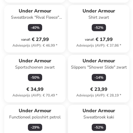
Under Armour
Under Armour
Sweatbroek "Rival Fleece"
Shirt zwart
zwart
-
40
%
-
52
%
€ 27,99
€ 17,99
vanaf
:
vanaf
:
Adviesprijs (AVP)
:
€ 46,99
*
Adviesprijs (AVP)
:
€ 37,86
*
Under Armour
Under Armour
Sportschoenen zwart
Slippers "Shower Slide" zwart
-
50
%
-
14
%
€ 34,99
€ 23,99
Adviesprijs (AVP)
:
€ 70,49
*
Adviesprijs (AVP)
:
€ 28,19
*
Under Armour
Under Armour
Functioneel poloshirt petrol
Sweatbroek kaki
-
29
%
-
52
%