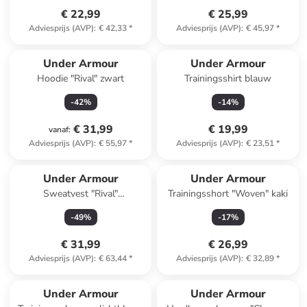
€ 22,99
€ 25,99
Adviesprijs (AVP)
:
€ 42,33
*
Adviesprijs (AVP)
:
€ 45,97
*
Under Armour
Under Armour
Hoodie "Rival" zwart
Trainingsshirt blauw
-
42
%
-
14
%
€ 31,99
€ 19,99
vanaf
:
Adviesprijs (AVP)
:
€ 55,97
*
Adviesprijs (AVP)
:
€ 23,51
*
Under Armour
Under Armour
Sweatvest "Rival"
Trainingsshort "Woven" kaki
donkerblauw
-
49
%
-
17
%
€ 31,99
€ 26,99
Adviesprijs (AVP)
:
€ 63,44
*
Adviesprijs (AVP)
:
€ 32,89
*
Under Armour
Under Armour