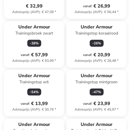
€ 32,99
€ 26,99
vanaf
:
Adviesprijs (AVP)
:
€ 47,08
*
Adviesprijs (AVP)
:
€ 56,44
*
Under Armour
Under Armour
Trainingsbroek zwart
Trainingstop koraalrood
-
38
%
-
26
%
€ 57,99
€ 20,99
vanaf
:
vanaf
:
Adviesprijs (AVP)
:
€ 93,99
*
Adviesprijs (AVP)
:
€ 28,48
*
Under Armour
Under Armour
Trainingstop wit
Trainingstop mintgroen
-
54
%
-
47
%
€ 13,99
€ 23,99
vanaf
:
vanaf
:
Adviesprijs (AVP)
:
€ 30,76
*
Adviesprijs (AVP)
:
€ 45,97
*
Under Armour
Under Armour