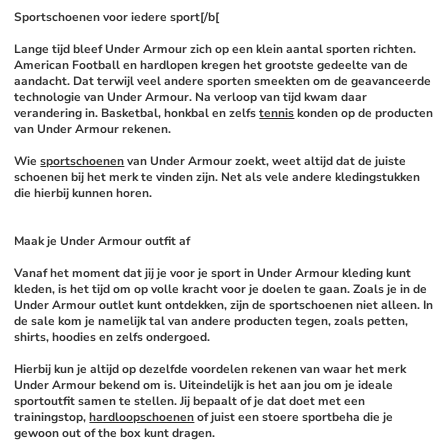
Sportschoenen voor iedere sport[/b[
Lange tijd bleef Under Armour zich op een klein aantal sporten richten. 
American Football en hardlopen kregen het grootste gedeelte van de 
aandacht. Dat terwijl veel andere sporten smeekten om de geavanceerde 
technologie van Under Armour. Na verloop van tijd kwam daar 
verandering in. Basketbal, honkbal en zelfs 
tennis
 konden op de producten 
van Under Armour rekenen. 
Wie 
sportschoenen
 van Under Armour zoekt, weet altijd dat de juiste 
schoenen bij het merk te vinden zijn. Net als vele andere kledingstukken 
die hierbij kunnen horen.
Maak je Under Armour outfit af
Vanaf het moment dat jij je voor je sport in Under Armour kleding kunt 
kleden, is het tijd om op volle kracht voor je doelen te gaan. Zoals je in de 
Under Armour outlet kunt ontdekken, zijn de sportschoenen niet alleen. In 
de sale kom je namelijk tal van andere producten tegen, zoals petten, 
shirts, hoodies en zelfs ondergoed. 
Hierbij kun je altijd op dezelfde voordelen rekenen van waar het merk 
Under Armour bekend om is. Uiteindelijk is het aan jou om je ideale 
sportoutfit samen te stellen. Jij bepaalt of je dat doet met een 
trainingstop, 
hardloopschoenen
 of juist een stoere sportbeha die je 
gewoon out of the box kunt dragen. 