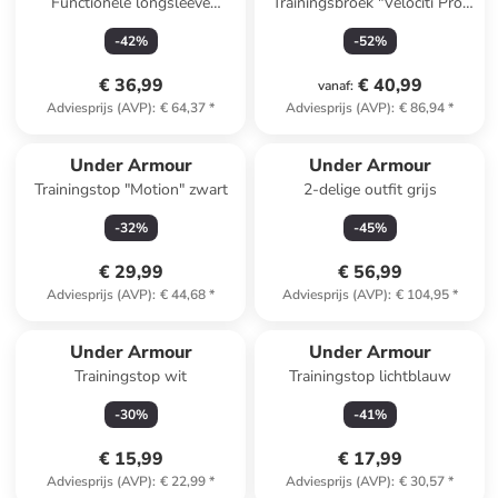
Functionele longsleeve
Trainingsbroek "Velociti Pro"
"ColdGear" zwart
donkerblauw
-
42
%
-
52
%
€ 36,99
€ 40,99
vanaf
:
Adviesprijs (AVP)
:
€ 64,37
*
Adviesprijs (AVP)
:
€ 86,94
*
Under Armour
Under Armour
Trainingstop "Motion" zwart
2-delige outfit grijs
-
32
%
-
45
%
€ 29,99
€ 56,99
Adviesprijs (AVP)
:
€ 44,68
*
Adviesprijs (AVP)
:
€ 104,95
*
Under Armour
Under Armour
Trainingstop wit
Trainingstop lichtblauw
-
30
%
-
41
%
€ 15,99
€ 17,99
Adviesprijs (AVP)
:
€ 22,99
*
Adviesprijs (AVP)
:
€ 30,57
*