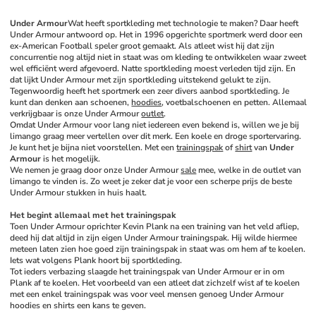
Under Armour
Wat heeft sportkleding met technologie te maken? Daar heeft 
Under Armour antwoord op. Het in 1996 opgerichte sportmerk werd door een 
ex-American Football speler groot gemaakt. Als atleet wist hij dat zijn 
concurrentie nog altijd niet in staat was om kleding te ontwikkelen waar zweet 
wel efficiënt werd afgevoerd. Natte sportkleding moest verleden tijd zijn. En 
dat lijkt Under Armour met zijn sportkleding uitstekend gelukt te zijn. 
Tegenwoordig heeft het sportmerk een zeer divers aanbod sportkleding. Je 
kunt dan denken aan schoenen, 
hoodies
, voetbalschoenen en petten. Allemaal 
verkrijgbaar is onze Under Armour 
outlet
. 
Omdat Under Armour voor lang niet iedereen even bekend is, willen we je bij 
limango graag meer vertellen over dit merk. Een koele en droge sportervaring. 
Je kunt het je bijna niet voorstellen. Met een 
trainingspak
 of 
shirt
 van 
Under 
Armour
 is het mogelijk. 
We nemen je graag door onze Under Armour 
sale
 mee, welke in de outlet van 
limango te vinden is. Zo weet je zeker dat je voor een scherpe prijs de beste 
Under Armour stukken in huis haalt. 
Het begint allemaal met het trainingspak
Toen Under Armour oprichter Kevin Plank na een training van het veld afliep, 
deed hij dat altijd in zijn eigen Under Armour trainingspak. Hij wilde hiermee 
meteen laten zien hoe goed zijn trainingspak in staat was om hem af te koelen. 
Iets wat volgens Plank hoort bij sportkleding. 
Tot ieders verbazing slaagde het trainingspak van Under Armour er in om 
Plank af te koelen. Het voorbeeld van een atleet dat zichzelf wist af te koelen 
met een enkel trainingspak was voor veel mensen genoeg Under Armour 
hoodies en shirts een kans te geven. 