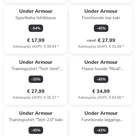
Under Armour
Under Armour
Sportbeha lichtblauw
Functionele top kaki
-
54
%
-
45
%
€ 17,99
€ 27,99
vanaf
:
Adviesprijs (AVP)
:
€ 39,94
*
Adviesprijs (AVP)
:
€ 51,69
*
Under Armour
Under Armour
Trainingsshirt "Tech Vent"
Fleece hoodie "Rival"
blauw
grijsblauw
-
20
%
-
45
%
€ 27,99
€ 34,99
Adviesprijs (AVP)
:
€ 35,27
*
Adviesprijs (AVP)
:
€ 63,90
*
Under Armour
Under Armour
Trainingsshirt "Tech 2.0" kaki
Functionele leggings
donkerblauw
-
45
%
-
43
%