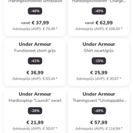
Trainingsschoenen lichtblauw
Hardloopschoenen "Charged
Bandit TR 3" grijs
-
46
%
-
40
%
€ 37,99
€ 62,99
vanaf
:
vanaf
:
Adviesprijs (AVP)
:
€ 70,49
*
Adviesprijs (AVP)
:
€ 106,50
*
Under Armour
Under Armour
Functioneel short grijs
Shirt zwart/grijs
-
41
%
-
15
%
€ 36,99
€ 25,99
Adviesprijs (AVP)
:
€ 63,44
*
Adviesprijs (AVP)
:
€ 30,67
*
Under Armour
Under Armour
Hardlooptop "Launch" zwart
Trainingsvest "Unstoppable"
antraciet
-
28
%
-
49
%
€ 21,99
€ 57,99
Adviesprijs (AVP)
:
€ 30,67
*
Adviesprijs (AVP)
:
€ 114,94
*