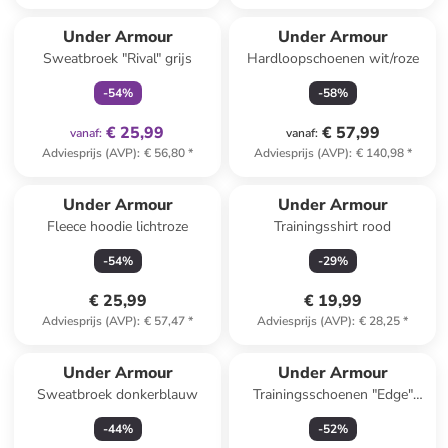
family
exclusief
Under Armour
Under Armour
Sweatbroek "Rival" grijs
Hardloopschoenen wit/roze
-
54
%
-
58
%
€ 25,99
€ 57,99
vanaf
:
vanaf
:
Adviesprijs (AVP)
:
€ 56,80
*
Adviesprijs (AVP)
:
€ 140,98
*
Under Armour
Under Armour
Fleece hoodie lichtroze
Trainingsshirt rood
-
54
%
-
29
%
€ 25,99
€ 19,99
Adviesprijs (AVP)
:
€ 57,47
*
Adviesprijs (AVP)
:
€ 28,25
*
Under Armour
Under Armour
Sweatbroek donkerblauw
Trainingsschoenen "Edge"
crème
-
44
%
-
52
%