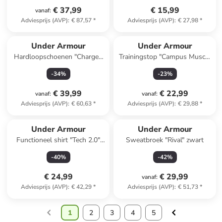
€ 37,99
€ 15,99
vanaf
:
Adviesprijs (AVP)
:
€ 87,57
*
Adviesprijs (AVP)
:
€ 27,98
*
Under Armour
Under Armour
Hardloopschoenen "Charged
Trainingstop "Campus Muscle
Surge 4" grijs
Tank" zwart
-
34
%
-
23
%
€ 39,99
€ 22,99
vanaf
:
vanaf
:
Adviesprijs (AVP)
:
€ 60,63
*
Adviesprijs (AVP)
:
€ 29,88
*
Under Armour
Under Armour
Functioneel shirt "Tech 2.0"
Sweatbroek "Rival" zwart
blauw
-
40
%
-
42
%
€ 24,99
€ 29,99
vanaf
:
Adviesprijs (AVP)
:
€ 42,29
*
Adviesprijs (AVP)
:
€ 51,73
*
1
2
3
4
5