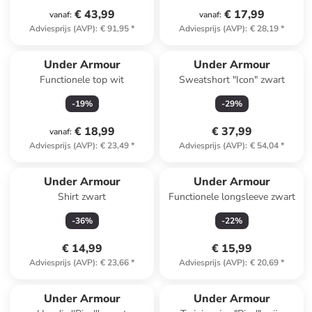
€ 43,99
€ 17,99
vanaf
:
vanaf
:
Adviesprijs (AVP)
:
€ 91,95
*
Adviesprijs (AVP)
:
€ 28,19
*
Under Armour
Under Armour
Functionele top wit
Sweatshort "Icon" zwart
-
19
%
-
29
%
€ 18,99
€ 37,99
vanaf
:
Adviesprijs (AVP)
:
€ 23,49
*
Adviesprijs (AVP)
:
€ 54,04
*
Under Armour
Under Armour
Shirt zwart
Functionele longsleeve zwart
-
36
%
-
22
%
€ 14,99
€ 15,99
Adviesprijs (AVP)
:
€ 23,66
*
Adviesprijs (AVP)
:
€ 20,69
*
Under Armour
Under Armour