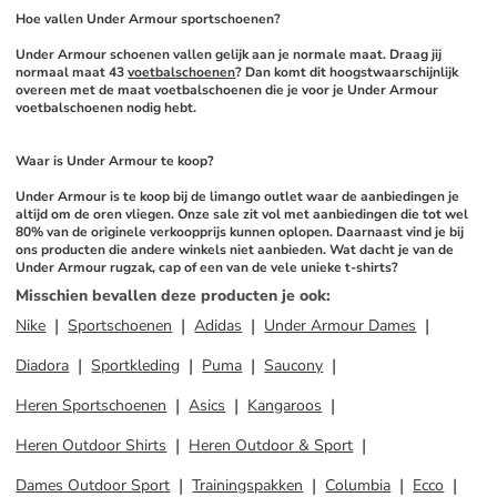
Hoe vallen Under Armour sportschoenen?
Under Armour schoenen vallen gelijk aan je normale maat. Draag jij 
normaal maat 43 
voetbalschoenen
? Dan komt dit hoogstwaarschijnlijk 
overeen met de maat voetbalschoenen die je voor je Under Armour 
voetbalschoenen nodig hebt. 
Waar is Under Armour te koop?
Under Armour is te koop bij de limango outlet waar de aanbiedingen je 
altijd om de oren vliegen. Onze sale zit vol met aanbiedingen die tot wel 
80% van de originele verkoopprijs kunnen oplopen. Daarnaast vind je bij 
ons producten die andere winkels niet aanbieden. Wat dacht je van de 
Under Armour rugzak, cap of een van de vele unieke t-shirts?
Misschien bevallen deze producten je ook
:
Nike
Sportschoenen
Adidas
Under Armour Dames
Diadora
Sportkleding
Puma
Saucony
Heren Sportschoenen
Asics
Kangaroos
Heren Outdoor Shirts
Heren Outdoor & Sport
Dames Outdoor Sport
Trainingspakken
Columbia
Ecco