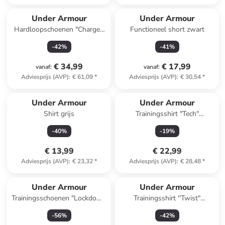
Under Armour
Under Armour
Hardloopschoenen "Charged
Functioneel short zwart
Surge 4" zwart
-
42
%
-
41
%
€ 34,99
€ 17,99
vanaf
:
vanaf
:
Adviesprijs (AVP)
:
€ 61,09
*
Adviesprijs (AVP)
:
€ 30,54
*
Under Armour
Under Armour
Shirt grijs
Trainingsshirt "Tech"
mintgroen
-
40
%
-
19
%
€ 13,99
€ 22,99
Adviesprijs (AVP)
:
€ 23,32
*
Adviesprijs (AVP)
:
€ 28,48
*
Under Armour
Under Armour
Trainingsschoenen "Lockdown
Trainingsshirt ''Twist"
7 Low" rood
donkerblauw
-
56
%
-
42
%