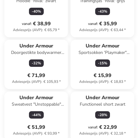
Hoodie ''Rival'' zwart
Trainingsjas "Rival" grijs
-
40
%
-
43
%
€ 38,99
€ 35,99
vanaf
:
vanaf
:
Adviesprijs (AVP)
:
€ 65,79
*
Adviesprijs (AVP)
:
€ 63,44
*
Under Armour
Under Armour
Doorgestikte bodywarmer
Sportsokken 'Playmaker"
"Launch" zwart
zwart
-
32
%
-
15
%
€ 71,99
€ 15,99
Adviesprijs (AVP)
:
€ 105,93
*
Adviesprijs (AVP)
:
€ 18,83
*
Under Armour
Under Armour
Sweatvest "Unstoppable"
Functioneel short zwart
donkerblauw
-
44
%
-
28
%
€ 51,99
€ 22,99
vanaf
:
Adviesprijs (AVP)
:
€ 93,99
*
Adviesprijs (AVP)
:
€ 32,18
*