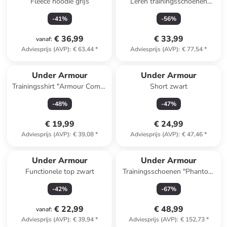
Fleece hoodie grijs
Leren trainingsschoenen
beige/wit
-
41
%
-
56
%
€ 36,99
€ 33,99
vanaf
:
Adviesprijs (AVP)
:
€ 63,44
*
Adviesprijs (AVP)
:
€ 77,54
*
Under Armour
Under Armour
Trainingsshirt "Armour Comp"
Short zwart
donkerblauw
-
48
%
-
47
%
€ 19,99
€ 24,99
Adviesprijs (AVP)
:
€ 39,08
*
Adviesprijs (AVP)
:
€ 47,46
*
Under Armour
Under Armour
Functionele top zwart
Trainingsschoenen "Phantom
4" zwart
-
42
%
-
67
%
€ 22,99
€ 48,99
vanaf
:
Adviesprijs (AVP)
:
€ 39,94
*
Adviesprijs (AVP)
:
€ 152,73
*