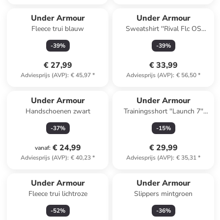
Under Armour
Under Armour
Fleece trui blauw
Sweatshirt ''Rival Flc OS
Varsity'' lichtroze
-
39
%
-
39
%
€ 27,99
€ 33,99
Adviesprijs (AVP)
:
€ 45,97
*
Adviesprijs (AVP)
:
€ 56,50
*
Under Armour
Under Armour
Handschoenen zwart
Trainingsshort ''Launch 7''
turquoise
-
37
%
-
15
%
€ 24,99
€ 29,99
vanaf
:
Adviesprijs (AVP)
:
€ 40,23
*
Adviesprijs (AVP)
:
€ 35,31
*
Under Armour
Under Armour
Fleece trui lichtroze
Slippers mintgroen
-
52
%
-
36
%