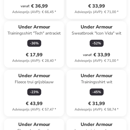
€ 36,99
€ 33,99
vanaf
:
Adviesprijs (AVP)
:
€ 66,45
*
Adviesprijs (AVP)
:
€ 71,00
*
Under Armour
Under Armour
Trainingsshirt "Tech" antraciet
Sweatbroek "Icon Vida" wit
-
36
%
-
52
%
€ 17,99
€ 33,99
vanaf
:
Adviesprijs (AVP)
:
€ 28,40
*
Adviesprijs (AVP)
:
€ 71,00
*
Under Armour
Under Armour
Fleece trui grijsblauw
Trainingsshirt wit
-
23
%
-
45
%
€ 43,99
€ 31,99
Adviesprijs (AVP)
:
€ 57,47
*
Adviesprijs (AVP)
:
€ 58,74
*
Under Armour
Under Armour