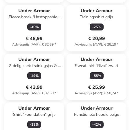
Under Armour
Under Armour
Fleece broek "Unstoppable "
Trainingsshirt grijs
zwart
-
40
%
-
25
%
€ 48,99
€ 20,99
Adviesprijs (AVP)
:
€ 82,39
*
Adviesprijs (AVP)
:
€ 28,19
*
Under Armour
Under Armour
2-delige set: trainingsjas & -
Sweatshirt "Rival" zwart
broek grijs
-
49
%
-
55
%
€ 43,99
€ 25,99
Adviesprijs (AVP)
:
€ 87,30
*
Adviesprijs (AVP)
:
€ 58,74
*
Under Armour
Under Armour
Shirt "Foundation" grijs
Functionele hoodie beige
-
22
%
-
42
%