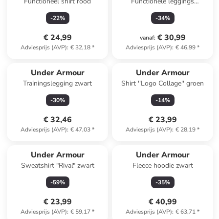
Functioneel shirt rood
Functionele leggings
bordeaux
-
22
%
-
34
%
€ 24,99
€ 30,99
vanaf
:
Adviesprijs (AVP)
:
€ 32,18
*
Adviesprijs (AVP)
:
€ 46,99
*
Under Armour
Under Armour
Trainingslegging zwart
Shirt ''Logo Collage'' groen
-
30
%
-
14
%
€ 32,46
€ 23,99
Adviesprijs (AVP)
:
€ 47,03
*
Adviesprijs (AVP)
:
€ 28,19
*
Under Armour
Under Armour
Sweatshirt "Rival" zwart
Fleece hoodie zwart
-
59
%
-
35
%
€ 23,99
€ 40,99
Adviesprijs (AVP)
:
€ 59,17
*
Adviesprijs (AVP)
:
€ 63,71
*