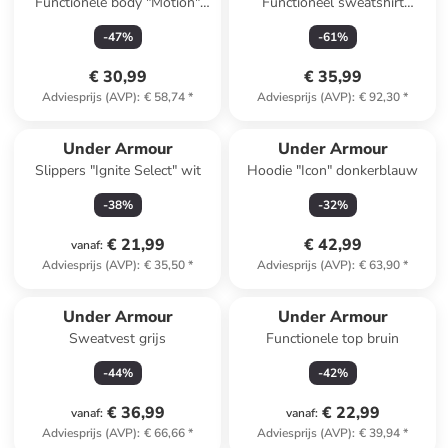
Functionele body "Motion"
Functioneel sweatshirt
zwart
"Unstoppable" antraciet
-
47
%
-
61
%
€ 30,99
€ 35,99
Adviesprijs (AVP)
:
€ 58,74
*
Adviesprijs (AVP)
:
€ 92,30
*
Under Armour
Under Armour
Slippers "Ignite Select" wit
Hoodie "Icon" donkerblauw
-
38
%
-
32
%
€ 21,99
€ 42,99
vanaf
:
Adviesprijs (AVP)
:
€ 35,50
*
Adviesprijs (AVP)
:
€ 63,90
*
Under Armour
Under Armour
Sweatvest grijs
Functionele top bruin
-
44
%
-
42
%
€ 36,99
€ 22,99
vanaf
:
vanaf
:
Adviesprijs (AVP)
:
€ 66,66
*
Adviesprijs (AVP)
:
€ 39,94
*