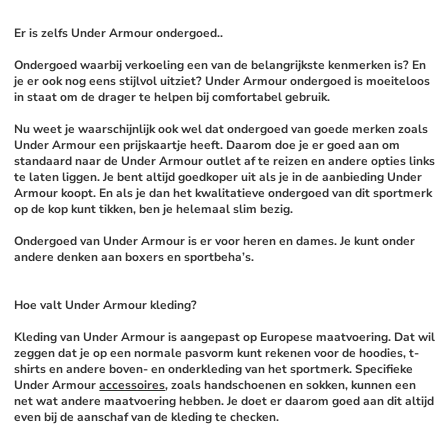
Er is zelfs Under Armour ondergoed..
Ondergoed waarbij verkoeling een van de belangrijkste kenmerken is? En 
je er ook nog eens stijlvol uitziet? Under Armour ondergoed is moeiteloos 
in staat om de drager te helpen bij comfortabel gebruik. 
Nu weet je waarschijnlijk ook wel dat ondergoed van goede merken zoals 
Under Armour een prijskaartje heeft. Daarom doe je er goed aan om 
standaard naar de Under Armour outlet af te reizen en andere opties links 
te laten liggen. Je bent altijd goedkoper uit als je in de aanbieding Under 
Armour koopt. En als je dan het kwalitatieve ondergoed van dit sportmerk 
op de kop kunt tikken, ben je helemaal slim bezig. 
Ondergoed van Under Armour is er voor heren en dames. Je kunt onder 
andere denken aan boxers en sportbeha’s. 
Hoe valt Under Armour kleding?
Kleding van Under Armour is aangepast op Europese maatvoering. Dat wil 
zeggen dat je op een normale pasvorm kunt rekenen voor de hoodies, t-
shirts en andere boven- en onderkleding van het sportmerk. Specifieke 
Under Armour 
accessoires
, zoals handschoenen en sokken, kunnen een 
net wat andere maatvoering hebben. Je doet er daarom goed aan dit altijd 
even bij de aanschaf van de kleding te checken. 