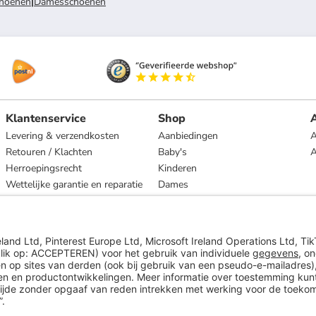
hoenen
|
Damesschoenen
Klantenservice
Shop
A
Levering & verzendkosten
Aanbiedingen
A
Retouren / Klachten
Baby's
Herroepingsrecht
Kinderen
Wettelijke garantie en reparatie
Dames
Heren
Wonen
Merken
* Op basis van de adviesprijs van de fabrikant