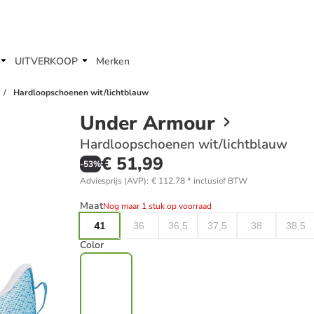
UITVERKOOP
Merken
Hardloopschoenen wit/lichtblauw
Under Armour
Hardloopschoenen wit/lichtblauw
€ 51,99
-
53
%
Adviesprijs (AVP)
:
€ 112,78
*
inclusief BTW
Maat
Nog maar 1 stuk op voorraad
41
36
36,5
37,5
38
38,5
Color