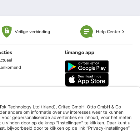
Veilige verbinding
Help Center
cties
limango app
ctueel
Aankomend
limango.de
limango.pl