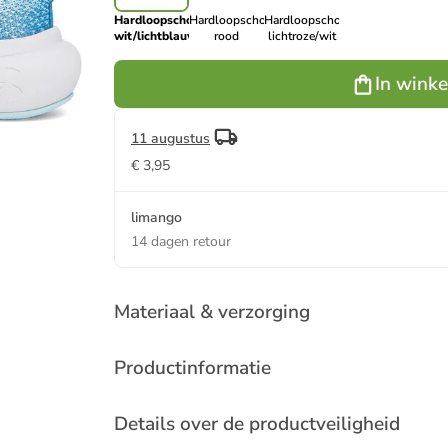
Hardloopschoenen
Hardloopschoenen
Hardloopschoenen
wit/lichtblauw
rood
lichtroze/wit
In wink
11 augustus
€ 3,95
limango
14 dagen retour
Materiaal & verzorging
Productinformatie
Details over de productveiligheid