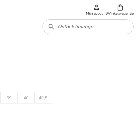
Mijn account
Winkelwagentje
39
40
40,5