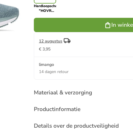
Hardloopschoenen
"HOVR
Turbulence
2" grijsblauw
In wink
12 augustus
€ 3,95
limango
14 dagen retour
Materiaal & verzorging
Productinformatie
Details over de productveiligheid