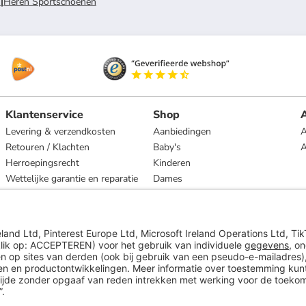
n
|
Heren Sportschoenen
Klantenservice
Shop
A
Levering & verzendkosten
Aanbiedingen
A
Retouren / Klachten
Baby's
Herroepingsrecht
Kinderen
Wettelijke garantie en reparatie
Dames
Heren
Wonen
Merken
* Op basis van de adviesprijs van de fabrikant