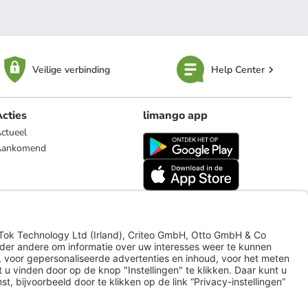
Veilige verbinding
Help Center
cties
limango app
ctueel
Aankomend
limango.de
limango.pl