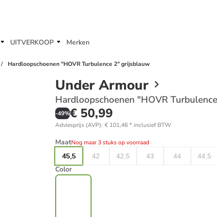
UITVERKOOP
Merken
Hardloopschoenen "HOVR Turbulence 2" grijsblauw
Under Armour
Hardloopschoenen "HOVR Turbulence 
€ 50,99
-
49
%
Adviesprijs (AVP)
:
€ 101,46
*
inclusief BTW
Maat
Nog maar 3 stuks op voorraad
45,5
42
42,5
43
44
44,5
Color