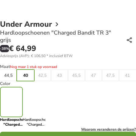
Under Armour
Hardloopschoenen "Charged Bandit TR 3"
grijs
€ 64,99
-
38
%
Adviesprijs (AVP)
:
€ 106,50
*
inclusief BTW
Maat
Nog maar 1 stuk op voorraad
44,5
40
42,5
43
45,5
47
47,5
41
Color
Hardloopschoenen
Hardloopschoenen
"Charged
"Charged
Bandit TR 3"
Bandit TR 3"
Waarom veranderen de prijzen?
grijs
zwart