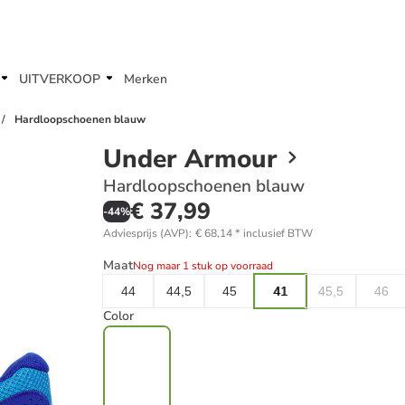
UITVERKOOP
Merken
Hardloopschoenen blauw
Under Armour
Hardloopschoenen blauw
€ 37,99
-
44
%
Adviesprijs (AVP)
:
€ 68,14
*
inclusief BTW
Maat
Nog maar 1 stuk op voorraad
44
44,5
45
41
45,5
46
Color