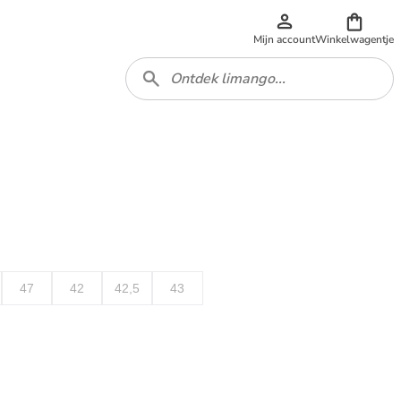
Mijn account
Winkelwagentje
47
42
42,5
43