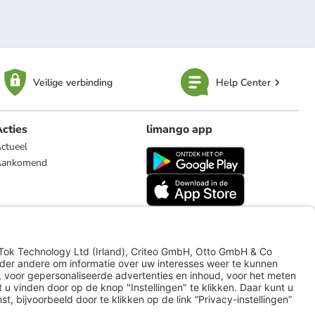
Veilige verbinding
Help Center
cties
limango app
ctueel
Aankomend
limango.de
limango.pl