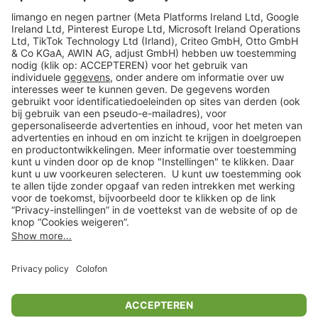
limango
Veilig winkelen
Klantenservice
Shop
Acties
limango.de
limango.pl