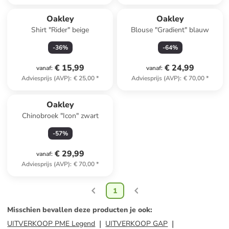
Oakley
Oakley
Shirt "Rider" beige
Blouse "Gradient" blauw
-
36
%
-
64
%
€ 15,99
€ 24,99
vanaf
:
vanaf
:
Adviesprijs (AVP)
:
€ 25,00
*
Adviesprijs (AVP)
:
€ 70,00
*
Oakley
Chinobroek "Icon" zwart
-
57
%
€ 29,99
vanaf
:
Adviesprijs (AVP)
:
€ 70,00
*
1
Misschien bevallen deze producten je ook
:
UITVERKOOP PME Legend
UITVERKOOP GAP