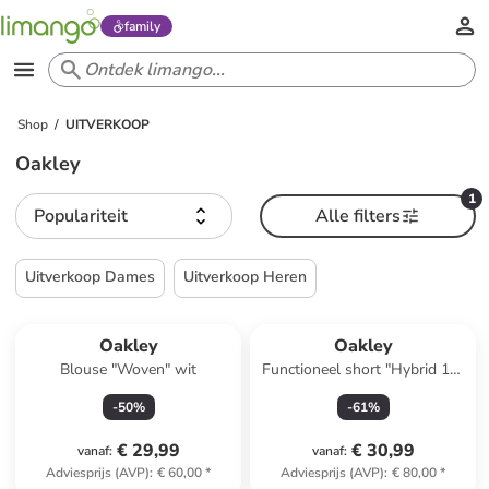
family
Shop
UITVERKOOP
Oakley
1
Populariteit
Alle filters
Uitverkoop Dames
Uitverkoop Heren
Oakley
Oakley
Blouse "Woven" wit
Functioneel short "Hybrid 18"
kaki
-
50
%
-
61
%
€ 29,99
€ 30,99
vanaf
:
vanaf
:
Adviesprijs (AVP)
:
€ 60,00
*
Adviesprijs (AVP)
:
€ 80,00
*