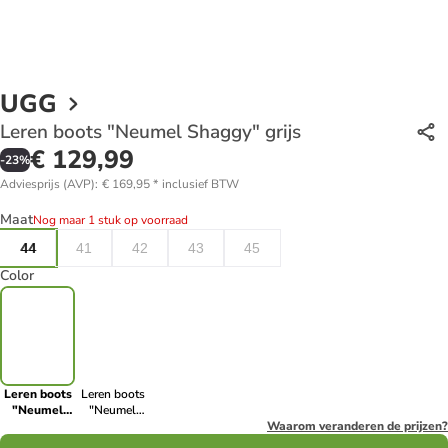
UGG
Leren boots "Neumel Shaggy" grijs
€ 129,99
-
23
%
Adviesprijs (AVP)
:
€ 169,95
*
inclusief BTW
Maat
Nog maar 1 stuk op voorraad
44
41
42
43
45
Color
Leren boots
Leren boots
"Neumel
"Neumel
Shaggy" grijs
Shaggy"
Waarom veranderen de prijzen?
bruin