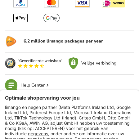
6.2 million limango packages per year
Veilige verbinding
Help Center
limango
Veilig winkelen
Klantenservice