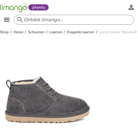
family
Shop
Heren
Schoenen
Laarzen
Elegante laarzen
Leren boots "Neumel S