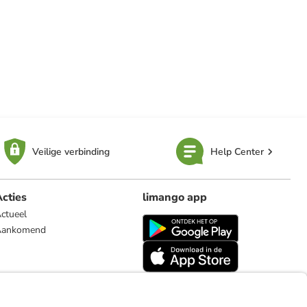
Veilige verbinding
Help Center
cties
limango app
ctueel
Aankomend