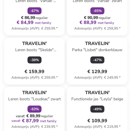
Leren boots "Vartae"
Leren boots "Vartae" zwart
cognackleurig
-
67
%
-
65
%
€ 86,99
€ 90,99
regulier
regulier
€ 84,99
€ 88,99
met family
met family
Adviesprijs (AVP)
:
€ 259,95
*
Adviesprijs (AVP)
:
€ 259,95
*
TRAVELIN'
TRAVELIN'
Leren boots "Skelde"
Parka "Lisbet" donkerblauw
lichtbruin
-
38
%
-
47
%
€ 159,99
€ 129,99
Adviesprijs (AVP)
:
€ 259,95
*
Adviesprijs (AVP)
:
€ 249,95
*
family
korting
TRAVELIN'
TRAVELIN'
Leren boots "Loudeac" zwart
Functionele jas "Leyla" beige
-
63
%
-
49
%
€ 89,99
vanaf
:
regulier
€ 87,99
€ 109,99
vanaf
:
met family
Adviesprijs (AVP)
:
€ 239,95
*
Adviesprijs (AVP)
:
€ 219,95
*