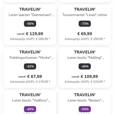
TRAVELIN'
TRAVELIN'
Leren laarzen "Dannemare"
Tussenmantel "Linea" crème
lichtbruin
-
55
%
-
73
%
€ 129,99
€ 69,99
vanaf
:
Adviesprijs (AVP)
:
€ 289,95
*
Adviesprijs (AVP)
:
€ 259,95
*
TRAVELIN'
TRAVELIN'
Trekkingschoenen "Morke"
Leren boots "Malling"
zwart
lichtbruin
-
62
%
-
49
%
€ 67,99
€ 109,99
vanaf
:
vanaf
:
Adviesprijs (AVP)
:
€ 179,95
*
Adviesprijs (AVP)
:
€ 219,95
*
family
korting
family
korting
TRAVELIN'
TRAVELIN'
Leren boots "Vadfoss"
Leren boots "Beziers"
lichtbruin
lichtbruin
-
69
%
-
64
%