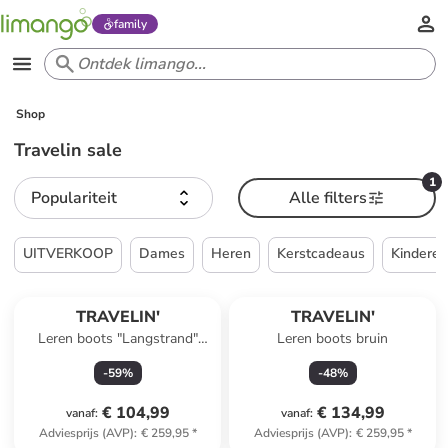
family
Shop
Travelin sale
1
Populariteit
Alle filters
UITVERKOOP
Dames
Heren
Kerstcadeaus
Kindere
TRAVELIN'
TRAVELIN'
Leren boots "Langstrand"
Leren boots bruin
bruin
-
59
%
-
48
%
€ 104,99
€ 134,99
vanaf
:
vanaf
:
Adviesprijs (AVP)
:
€ 259,95
*
Adviesprijs (AVP)
:
€ 259,95
*