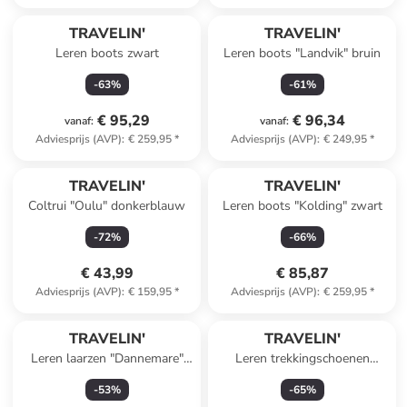
TRAVELIN'
TRAVELIN'
Leren boots zwart
Leren boots "Landvik" bruin
-
63
%
-
61
%
€ 95,29
€ 96,34
vanaf
:
vanaf
:
Adviesprijs (AVP)
:
€ 259,95
*
Adviesprijs (AVP)
:
€ 249,95
*
TRAVELIN'
TRAVELIN'
Coltrui "Oulu" donkerblauw
Leren boots "Kolding" zwart
-
72
%
-
66
%
€ 43,99
€ 85,87
Adviesprijs (AVP)
:
€ 159,95
*
Adviesprijs (AVP)
:
€ 259,95
*
TRAVELIN'
TRAVELIN'
Leren laarzen "Dannemare"
Leren trekkingschoenen
zwart
"Hornborg" bruin
-
53
%
-
65
%