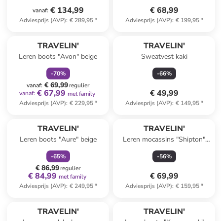
€ 134,99
€ 68,99
vanaf
:
Adviesprijs (AVP)
:
€ 289,95
*
Adviesprijs (AVP)
:
€ 199,95
*
family
korting
TRAVELIN'
TRAVELIN'
Leren boots "Avon" beige
Sweatvest kaki
-
70
%
-
66
%
€ 69,99
vanaf
:
regulier
€ 67,99
€ 49,99
vanaf
:
met family
Adviesprijs (AVP)
:
€ 229,95
*
Adviesprijs (AVP)
:
€ 149,95
*
family
korting
TRAVELIN'
TRAVELIN'
Leren boots "Aure" beige
Leren mocassins "Shipton"
beige
-
65
%
-
56
%
€ 86,99
regulier
€ 84,99
€ 69,99
met family
Adviesprijs (AVP)
:
€ 249,95
*
Adviesprijs (AVP)
:
€ 159,95
*
TRAVELIN'
TRAVELIN'