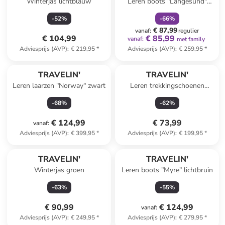
Winterjas lichtblauw
Leren boots "Langesund"
zwart
-
52
%
-
66
%
€ 87,99
vanaf
:
regulier
€ 104,99
€ 85,99
vanaf
:
met family
Adviesprijs (AVP)
:
€ 219,95
*
Adviesprijs (AVP)
:
€ 259,95
*
TRAVELIN'
TRAVELIN'
Leren laarzen "Norway" zwart
Leren trekkingschoenen
"Skodborg" bruin
-
68
%
-
62
%
€ 124,99
€ 73,99
vanaf
:
Adviesprijs (AVP)
:
€ 399,95
*
Adviesprijs (AVP)
:
€ 199,95
*
TRAVELIN'
TRAVELIN'
Winterjas groen
Leren boots "Myre" lichtbruin
-
63
%
-
55
%
€ 90,99
€ 124,99
vanaf
:
Adviesprijs (AVP)
:
€ 249,95
*
Adviesprijs (AVP)
:
€ 279,95
*