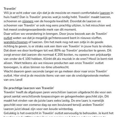
Travelin’
Wil je er echt zeker van zijn dat je de mooiste en meest comfortabele 
laarzen
 in 
huis haalt? Dan is Travelin’ precies wat je nodig hebt. Travelin’ maakt laarzen, 
schoenen en 
slippers
 van de hoogste kwaliteit. Doordat de laarzen en 
schoenen van Travelin’ er ook nog eens prachtig uitzien, is het misschien wel 
het meest ondergewaardeerde merk van dit moment. 
Daar willen we verandering in brengen. Door jouw bezoek aan de Travelin’ 
outlet
 weten we dat je mogelijk ge?nteresseerd bent in nieuwe sloffen, 
wandelschoenen
 of laarzen. Om het merk nog net een zetje in de goede 
richting te geven, is er straks ook een item van Travelin’ in jouw huis te vinden. 
Dat doen we door kortingen tot wel 80% op Travelin’ producten te geven. Dit 
zorgt ervoor dat laarzen die normaal € 200 kosten, nu opeens een prijskaartje 
van onder de € 100 hebben. Klinkt dit als muziek in de oren? Mooi! Je bent niet 
alleen. Want telkens als we nieuwe producten aan onze Travelin’ outlet 
toevoegen, is alles binnen no-time uitverkocht. 
Wacht daarom geen seconde langer en ga meteen door naar onze Travelin’ 
outlet. Hier vind je de mooiste items van een van de snelstgroeiende merken 
van ons land!
De prachtige laarzen van Travelin’
Travelin’ heeft de afgelopen jaren verschillen laarzen uitgebracht die voor een 
groot aantal verschillende toepassingen en gelegenheden geschikt zijn. Dit 
maakt het vinden van de juiste laars extra lastig. De ene laars is namelijk 
geschikt voor een zomerse dag op een boulevard terwijl andere Travelin’ 
laarzen juist ideaal zijn voor een koude winterdag. 
Gelukkig is het overzicht in Travelin’ outlet eenvoudig te behouden. Je kunt het 