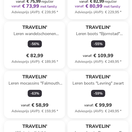
€ 75,99
€ 82,99
vanaf
:
regulier
vanaf
:
regulier
€ 73,99
€ 80,99
vanaf
:
vanaf
:
met family
met family
Adviesprijs (AVP)
:
€ 239,95
*
Adviesprijs (AVP)
:
€ 229,95
*
TRAVELIN'
TRAVELIN'
Leren wandelschoenen
Leren boots "Bjornstad"
"Praesto" donkerblauw
lichtbruin
-
56
%
-
55
%
€ 82,99
€ 109,99
vanaf
:
Adviesprijs (AVP)
:
€ 189,95
*
Adviesprijs (AVP)
:
€ 249,95
*
TRAVELIN'
TRAVELIN'
Leren mocassins "Falmouth"
Leren boots "Levring" zwart
grijs
-
63
%
-
59
%
€ 58,99
€ 99,99
vanaf
:
vanaf
:
Adviesprijs (AVP)
:
€ 159,95
*
Adviesprijs (AVP)
:
€ 249,95
*
family
korting
TRAVELIN'
TRAVELIN'