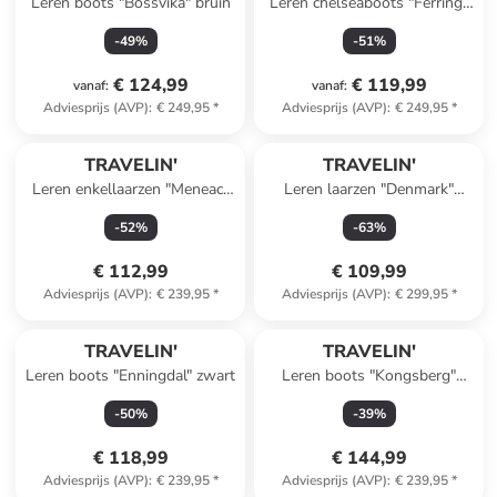
Leren boots "Bossvika" bruin
Leren chelseaboots "Ferring"
bruin
-
49
%
-
51
%
€ 124,99
€ 119,99
vanaf
:
vanaf
:
Adviesprijs (AVP)
:
€ 249,95
*
Adviesprijs (AVP)
:
€ 249,95
*
TRAVELIN'
TRAVELIN'
Leren enkellaarzen "Meneac"
Leren laarzen "Denmark"
bruin
lichtbruin
-
52
%
-
63
%
€ 112,99
€ 109,99
Adviesprijs (AVP)
:
€ 239,95
*
Adviesprijs (AVP)
:
€ 299,95
*
TRAVELIN'
TRAVELIN'
Leren boots "Enningdal" zwart
Leren boots "Kongsberg"
bruin
-
50
%
-
39
%
€ 118,99
€ 144,99
Adviesprijs (AVP)
:
€ 239,95
*
Adviesprijs (AVP)
:
€ 239,95
*