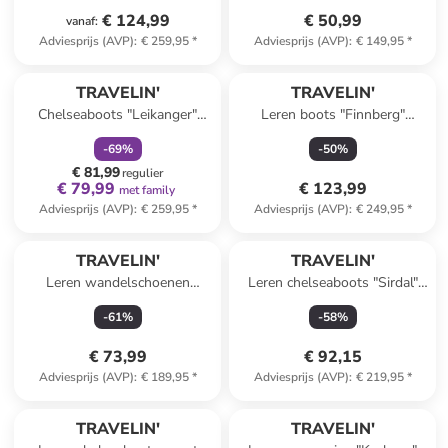
€ 124,99
€ 50,99
vanaf
:
Adviesprijs (AVP)
:
€ 259,95
*
Adviesprijs (AVP)
:
€ 149,95
*
family
korting
TRAVELIN'
TRAVELIN'
Chelseaboots "Leikanger"
Leren boots "Finnberg"
bruin
donkerblauw/bruin
-
69
%
-
50
%
€ 81,99
regulier
€ 79,99
€ 123,99
met family
Adviesprijs (AVP)
:
€ 259,95
*
Adviesprijs (AVP)
:
€ 249,95
*
TRAVELIN'
TRAVELIN'
Leren wandelschoenen
Leren chelseaboots "Sirdal"
"Tervola" lichtbruin
bruin
-
61
%
-
58
%
€ 73,99
€ 92,15
Adviesprijs (AVP)
:
€ 189,95
*
Adviesprijs (AVP)
:
€ 219,95
*
TRAVELIN'
TRAVELIN'