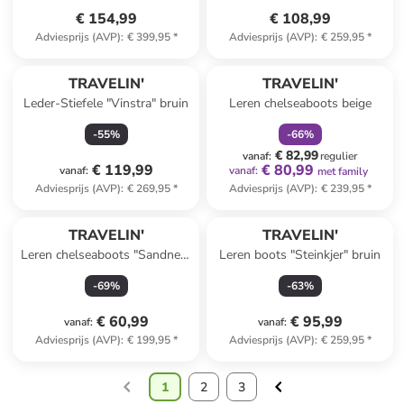
€ 154,99
€ 108,99
Adviesprijs (AVP)
:
€ 399,95
*
Adviesprijs (AVP)
:
€ 259,95
*
family
korting
TRAVELIN'
TRAVELIN'
Leder-Stiefele "Vinstra" bruin
Leren chelseaboots beige
-
55
%
-
66
%
€ 82,99
vanaf
:
regulier
€ 119,99
€ 80,99
vanaf
:
vanaf
:
met family
Adviesprijs (AVP)
:
€ 269,95
*
Adviesprijs (AVP)
:
€ 239,95
*
TRAVELIN'
TRAVELIN'
Leren chelseaboots "Sandnes"
Leren boots "Steinkjer" bruin
bruin
-
69
%
-
63
%
€ 60,99
€ 95,99
vanaf
:
vanaf
:
Adviesprijs (AVP)
:
€ 199,95
*
Adviesprijs (AVP)
:
€ 259,95
*
1
2
3