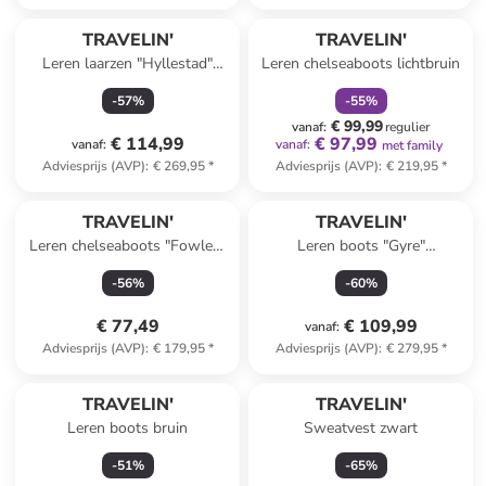
family
korting
TRAVELIN'
TRAVELIN'
Leren laarzen "Hyllestad"
Leren chelseaboots lichtbruin
bruin
-
57
%
-
55
%
€ 99,99
vanaf
:
regulier
€ 114,99
€ 97,99
vanaf
:
vanaf
:
met family
Adviesprijs (AVP)
:
€ 269,95
*
Adviesprijs (AVP)
:
€ 219,95
*
TRAVELIN'
TRAVELIN'
Leren chelseaboots "Fowley"
Leren boots "Gyre"
bruin
cognackleurig - Weite S
-
56
%
-
60
%
€ 77,49
€ 109,99
vanaf
:
Adviesprijs (AVP)
:
€ 179,95
*
Adviesprijs (AVP)
:
€ 279,95
*
TRAVELIN'
TRAVELIN'
Leren boots bruin
Sweatvest zwart
-
51
%
-
65
%