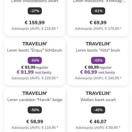
Leren chelseaboots zwart
Leren mocassins "Krokvag"
donkerblauw
-
27
%
-
61
%
€ 159,99
€ 69,99
Adviesprijs (AVP)
:
€ 219,95
*
Adviesprijs (AVP)
:
€ 179,95
*
family
korting
family
korting
TRAVELIN'
TRAVELIN'
Leren boots "Erquy" lichtbruin
Leren boots "Alta" bruin
-
64
%
-
65
%
€ 83,99
€ 88,99
regulier
regulier
€ 81,99
€ 86,99
met family
met family
Adviesprijs (AVP)
:
€ 229,95
*
Adviesprijs (AVP)
:
€ 249,95
*
TRAVELIN'
TRAVELIN'
Leren sandalen "Harvik" beige
Wollen baret zwart
-
50
%
-
48
%
€ 58,99
€ 46,07
Adviesprijs (AVP)
:
€ 119,95
*
Adviesprijs (AVP)
:
€ 89,95
*