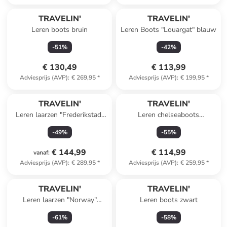
TRAVELIN'
TRAVELIN'
Leren boots bruin
Leren Boots "Louargat" blauw
-
51
%
-
42
%
€ 130,49
€ 113,99
Adviesprijs (AVP)
:
€ 269,95
*
Adviesprijs (AVP)
:
€ 199,95
*
TRAVELIN'
TRAVELIN'
Leren laarzen "Frederikstad"
Leren chelseaboots
lichtbruin
"Lemming" donkerbruin
-
49
%
-
55
%
€ 144,99
€ 114,99
vanaf
:
Adviesprijs (AVP)
:
€ 289,95
*
Adviesprijs (AVP)
:
€ 259,95
*
TRAVELIN'
TRAVELIN'
Leren laarzen "Norway"
Leren boots zwart
lichtbruin
-
61
%
-
58
%