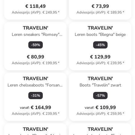
€ 118,49
€ 73,99
Adviesprijs (AVP)
:
€ 249,95
*
Adviesprijs (AVP)
:
€ 189,95
*
TRAVELIN'
TRAVELIN'
Leren sneakers "Romsey"
Leren boots "Blegna" beige
wit/beige
-
59
%
-
45
%
€ 80,99
€ 129,99
Adviesprijs (AVP)
:
€ 199,95
*
Adviesprijs (AVP)
:
€ 239,95
*
TRAVELIN'
TRAVELIN'
Leren chelseaboots "Forsand"
Boots "Travelin" zwart
zwart
-
31
%
-
57
%
€ 164,99
€ 109,99
vanaf
:
vanaf
:
Adviesprijs (AVP)
:
€ 239,95
*
Adviesprijs (AVP)
:
€ 259,95
*
TRAVELIN'
TRAVELIN'