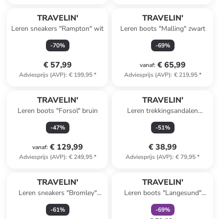
TRAVELIN'
TRAVELIN'
Leren sneakers "Rampton" wit
Leren boots "Malling" zwart
-
70
%
-
69
%
€ 57,99
€ 65,99
vanaf
:
Adviesprijs (AVP)
:
€ 199,95
*
Adviesprijs (AVP)
:
€ 219,95
*
TRAVELIN'
TRAVELIN'
Leren boots "Forsol" bruin
Leren trekkingsandalen
"Angvik" zwart
-
47
%
-
51
%
€ 129,99
€ 38,99
vanaf
:
Adviesprijs (AVP)
:
€ 249,95
*
Adviesprijs (AVP)
:
€ 79,95
*
family
korting
TRAVELIN'
TRAVELIN'
Leren sneakers "Bromley"
Leren boots "Langesund"
beige
lichtbruin
-
61
%
-
69
%