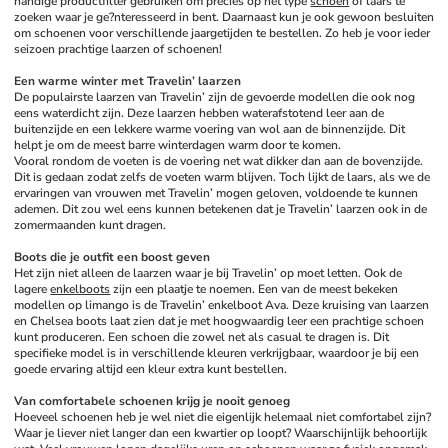
handige productfilter gebruiken om precies op het type 
schoen
 of laars te 
zoeken waar je ge?nteresseerd in bent. Daarnaast kun je ook gewoon besluiten 
om schoenen voor verschillende jaargetijden te bestellen. Zo heb je voor ieder 
seizoen prachtige laarzen of schoenen!
Een warme winter met Travelin’ laarzen
De populairste laarzen van Travelin’ zijn de gevoerde modellen die ook nog 
eens waterdicht zijn. Deze laarzen hebben waterafstotend leer aan de 
buitenzijde en een lekkere warme voering van wol aan de binnenzijde. Dit 
helpt je om de meest barre winterdagen warm door te komen. 
Vooral rondom de voeten is de voering net wat dikker dan aan de bovenzijde. 
Dit is gedaan zodat zelfs de voeten warm blijven. Toch lijkt de laars, als we de 
ervaringen van vrouwen met Travelin’ mogen geloven, voldoende te kunnen 
ademen. Dit zou wel eens kunnen betekenen dat je Travelin’ laarzen ook in de 
zomermaanden kunt dragen. 
Boots die je outfit een boost geven
Het zijn niet alleen de laarzen waar je bij Travelin’ op moet letten. Ook de 
lagere 
enkelboots
 zijn een plaatje te noemen. Een van de meest bekeken 
modellen op limango is de Travelin’ enkelboot Ava. Deze kruising van laarzen 
en Chelsea boots laat zien dat je met hoogwaardig leer een prachtige schoen 
kunt produceren. Een schoen die zowel net als casual te dragen is. Dit 
specifieke model is in verschillende kleuren verkrijgbaar, waardoor je bij een 
goede ervaring altijd een kleur extra kunt bestellen. 
Van comfortabele schoenen krijg je nooit genoeg
Hoeveel schoenen heb je wel niet die eigenlijk helemaal niet comfortabel zijn? 
Waar je liever niet langer dan een kwartier op loopt? Waarschijnlijk behoorlijk 