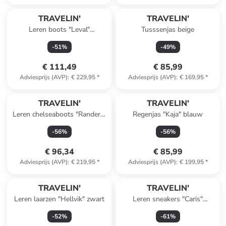
TRAVELIN'
TRAVELIN'
Leren boots "Leval"
Tusssenjas beige
donkerblauw
-
51
%
-
49
%
€ 111,49
€ 85,99
Adviesprijs (AVP)
:
€ 229,95
*
Adviesprijs (AVP)
:
€ 169,95
*
TRAVELIN'
TRAVELIN'
Leren chelseaboots "Randers"
Regenjas "Kaja" blauw
zwart
-
56
%
-
56
%
€ 96,34
€ 85,99
Adviesprijs (AVP)
:
€ 219,95
*
Adviesprijs (AVP)
:
€ 199,95
*
TRAVELIN'
TRAVELIN'
Leren laarzen "Hellvik" zwart
Leren sneakers "Caris"
wit/beige
-
52
%
-
61
%