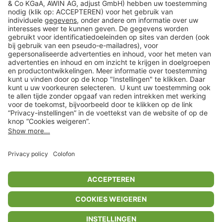
Veilig winkelen
Klantenservice
Shop
Acties
limango.de
limango.pl
* Op basis van de adviesprijs van de fabrikant
** Alle prijsopgaven zijn inclusief belasting en exclusief verzendkosten
ᵃ Bij een minimale bestelwaarde van €15.