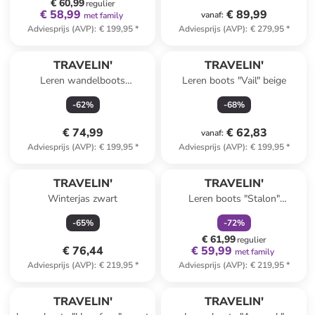
€ 60,99
regulier
€ 58,99
€ 89,99
vanaf
:
met family
Adviesprijs (AVP)
:
€ 199,95
*
Adviesprijs (AVP)
:
€ 279,95
*
TRAVELIN'
TRAVELIN'
Leren wandelboots
Leren boots "Vail" beige
"Gudhjem" donkerblauw
-
62
%
-
68
%
€ 74,99
€ 62,83
vanaf
:
Adviesprijs (AVP)
:
€ 199,95
*
Adviesprijs (AVP)
:
€ 199,95
*
family
korting
TRAVELIN'
TRAVELIN'
Winterjas zwart
Leren boots "Stalon"
lichtbruin
-
65
%
-
72
%
€ 61,99
regulier
€ 76,44
€ 59,99
met family
Adviesprijs (AVP)
:
€ 219,95
*
Adviesprijs (AVP)
:
€ 219,95
*
TRAVELIN'
TRAVELIN'