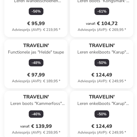
Leren wandelschoenen
Leren boots "Kongsmark"
"Stege" lichtbruin
lichtbruin
-
56
%
-
61
%
€ 95,99
€ 104,72
vanaf
:
Adviesprijs (AVP)
:
€ 219,95
*
Adviesprijs (AVP)
:
€ 269,95
*
TRAVELIN'
TRAVELIN'
Functionele jas "Helde" taupe
Leren enkelboots "Karup"
zwart
-
48
%
-
50
%
€ 97,99
€ 124,49
Adviesprijs (AVP)
:
€ 189,95
*
Adviesprijs (AVP)
:
€ 249,95
*
TRAVELIN'
TRAVELIN'
Leren boots "Kammerfoss"
Leren enkelboots "Karup"
lichtbruin
lichtbruin
-
46
%
-
50
%
€ 139,99
€ 124,49
vanaf
:
Adviesprijs (AVP)
:
€ 259,95
*
Adviesprijs (AVP)
:
€ 249,95
*