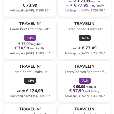
€ 79,99
vanaf
:
regulier
€ 73,99
€ 77,99
vanaf
:
met family
Adviesprijs (AVP)
:
€ 189,95
*
Adviesprijs (AVP)
:
€ 259,95
*
family
korting
TRAVELIN'
TRAVELIN'
Leren boots "Montalivet"
Leren boots "Hestnes"
blauw
lichtbruin
-
64
%
-
67
%
€ 76,99
regulier
€ 74,99
€ 77,49
vanaf
:
met family
Adviesprijs (AVP)
:
€ 209,95
*
Adviesprijs (AVP)
:
€ 239,95
*
family
korting
TRAVELIN'
TRAVELIN'
Leren boots lichtbruin
Leren laarzen "Konstanz"
bruin
-
48
%
-
71
%
€ 99,99
regulier
€ 134,99
€ 97,99
vanaf
:
met family
Adviesprijs (AVP)
:
€ 259,95
*
Adviesprijs (AVP)
:
€ 339,95
*
family
korting
family
korting
TRAVELIN'
TRAVELIN'