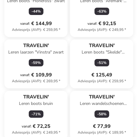
Leren boots "Honefoss" zwart
Leren boots "Aremark"
bruin/lichtbruin
-
44
%
-
63
%
€ 144,99
€ 92,15
vanaf
:
vanaf
:
Adviesprijs (AVP)
:
€ 259,95
*
Adviesprijs (AVP)
:
€ 249,95
*
TRAVELIN'
TRAVELIN'
Leren laarzen "Vinstra" zwart
Leren boots "Skelde"
lichtbruin
-
59
%
-
51
%
€ 109,99
€ 125,49
vanaf
:
Adviesprijs (AVP)
:
€ 269,95
*
Adviesprijs (AVP)
:
€ 259,95
*
TRAVELIN'
TRAVELIN'
Leren boots bruin
Leren wandelschoenen
"Kittila" blauw/beige
-
71
%
-
58
%
€ 72,25
€ 77,99
vanaf
:
Adviesprijs (AVP)
:
€ 249,95
*
Adviesprijs (AVP)
:
€ 189,95
*