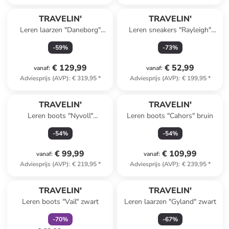
TRAVELIN'
TRAVELIN'
Leren laarzen "Daneborg"
Leren sneakers "Rayleigh"
zwart
wit/beige
-
59
%
-
73
%
€ 129,99
€ 52,99
vanaf
:
vanaf
:
Adviesprijs (AVP)
:
€ 319,95
*
Adviesprijs (AVP)
:
€ 199,95
*
TRAVELIN'
TRAVELIN'
Leren boots "Nyvoll"
Leren boots "Cahors" bruin
bruin/zwart
-
54
%
-
54
%
€ 99,99
€ 109,99
vanaf
:
vanaf
:
Adviesprijs (AVP)
:
€ 219,95
*
Adviesprijs (AVP)
:
€ 239,95
*
family
korting
TRAVELIN'
TRAVELIN'
Leren boots "Vail" zwart
Leren laarzen "Gyland" zwart
-
70
%
-
67
%