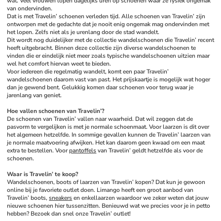
wat. Veel vrouwen lopen dagelijks uren op schoenen waar ze fysiek ongemak 
van ondervinden. 
Dat is met Travelin’ schoenen verleden tijd. Alle schoenen van Travelin’ zijn 
ontworpen met de gedachte dat je nooit enig ongemak mag ondervinden met 
het lopen. Zelfs niet als je urenlang door de stad wandelt. 
Dit wordt nog duidelijker met de collectie wandelschoenen die Travelin’ recent 
heeft uitgebracht. Binnen deze collectie zijn diverse wandelschoenen te 
vinden die er eindelijk niet meer zoals typische wandelschoenen uitzien maar 
wel het comfort hiervan weet te bieden. 
Voor iedereen die regelmatig wandelt, komt een paar Travelin’ 
wandelschoenen daarom vast van past. Het prijskaartje is mogelijk wat hoger 
dan je gewend bent. Gelukkig komen daar schoenen voor terug waar je 
jarenlang van geniet. 
Hoe vallen schoenen van Travelin’?
De schoenen van Travelin’ vallen naar waarheid. Dat wil zeggen dat de 
pasvorm te vergelijken is met je normale schoenmaat. Voor laarzen is dit over 
het algemeen hetzelfde. In sommige gevallen kunnen de Travelin’ laarzen van 
je normale maatvoering afwijken. Het kan daarom geen kwaad om een maat 
extra te bestellen. Voor 
pantoffels
 van Travelin’ geldt hetzelfde als voor de 
schoenen. 
Waar is Travelin’ te koop?
Wandelschoenen, boots of laarzen van Travelin’ kopen? Dat kun je gewoon 
online bij je favoriete outlet doen. Limango heeft een groot aanbod van 
Travelin’ boots, 
sneakers
 en enkellaarzen waardoor we zeker weten dat jouw 
nieuwe schoenen hier tussenzitten. Benieuwd wat we precies voor je in petto 
hebben? Bezoek dan snel onze Travelin’ outlet!