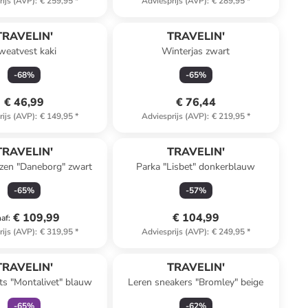
rijs (AVP)
:
€ 259,95
*
Adviesprijs (AVP)
:
€ 289,95
*
TRAVELIN'
TRAVELIN'
weatvest kaki
Winterjas zwart
-
68
%
-
65
%
€ 46,99
€ 76,44
rijs (AVP)
:
€ 149,95
*
Adviesprijs (AVP)
:
€ 219,95
*
TRAVELIN'
TRAVELIN'
rzen "Daneborg" zwart
Parka "Lisbet" donkerblauw
-
65
%
-
57
%
€ 109,99
€ 104,99
naf
:
rijs (AVP)
:
€ 319,95
*
Adviesprijs (AVP)
:
€ 249,95
*
family
korting
TRAVELIN'
TRAVELIN'
ts "Montalivet" blauw
Leren sneakers "Bromley" beige
-
65
%
-
62
%