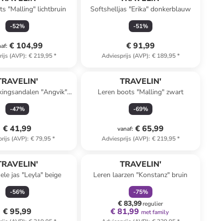
s "Malling" lichtbruin
Softshelljas "Erika" donkerblauw
-
52
%
-
51
%
€ 104,99
€ 91,99
naf
:
rijs (AVP)
:
€ 219,95
*
Adviesprijs (AVP)
:
€ 189,95
*
TRAVELIN'
TRAVELIN'
kingsandalen "Angvik"
Leren boots "Malling" zwart
zwart
-
47
%
-
69
%
€ 41,99
€ 65,99
vanaf
:
rijs (AVP)
:
€ 79,95
*
Adviesprijs (AVP)
:
€ 219,95
*
family
korting
TRAVELIN'
TRAVELIN'
ele jas "Leyla" beige
Leren laarzen "Konstanz" bruin
-
56
%
-
75
%
€ 83,99
regulier
€ 95,99
€ 81,99
met family