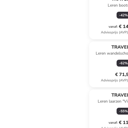
Leren boot
-
42
%
€ 1
vanaf
:
Adviesprijs (AVP
TRAVEL
Leren wandelschoe
blauw/b
-
62
%
€ 71,
Adviesprijs (AVP
TRAVEL
Leren laarzen "Vi
-
55
%
€ 1
vanaf
: