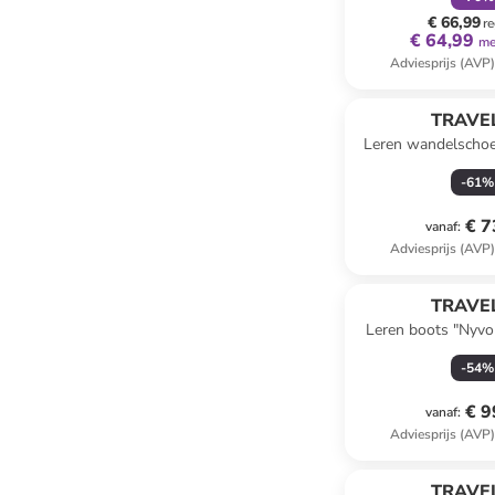
€ 66,99
re
€ 64,99
me
Adviesprijs (AVP
TRAVEL
Leren wandelschoe
donkerb
-
61
%
€ 7
vanaf
:
Adviesprijs (AVP
TRAVEL
Leren boots "Nyvol
-
54
%
€ 9
vanaf
:
Adviesprijs (AVP
TRAVEL