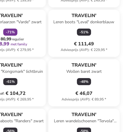
rijs (AVP)
:
€ 199,95
*
Adviesprijs (AVP)
:
€ 249,95
*
family
korting
TRAVELIN'
TRAVELIN'
rlaarzen "Varde" zwart
Leren boots "Leval" donkerblauw
-
71
%
-
51
%
 80,99
regulier
8,99
€ 111,49
met family
rijs (AVP)
:
€ 279,95
*
Adviesprijs (AVP)
:
€ 229,95
*
TRAVELIN'
TRAVELIN'
 "Kongsmark" lichtbruin
Wollen baret zwart
-
61
%
-
48
%
€ 104,72
€ 46,07
naf
:
rijs (AVP)
:
€ 269,95
*
Adviesprijs (AVP)
:
€ 89,95
*
TRAVELIN'
TRAVELIN'
eaboots "Randers" zwart
Leren wandelschoenen "Tervola"
lichtbruin
-
56
%
-
58
%