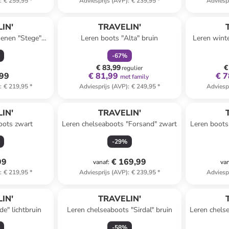
)
:
€ 259,95
*
Adviesprijs (AVP)
:
€ 239,95
*
Adviesp
family
korting
IN'
TRAVELIN'
enen "Stege"
Leren boots "Alta" bruin
Leren winte
uin
-
67
%
€ 83,99
€
regulier
,99
€ 81,99
€ 7
met family
)
:
€ 219,95
*
Adviesprijs (AVP)
:
€ 249,95
*
Adviesp
IN'
TRAVELIN'
oots zwart
Leren chelseaboots "Forsand" zwart
Leren boots
-
29
%
99
€ 169,99
vanaf
:
va
)
:
€ 219,95
*
Adviesprijs (AVP)
:
€ 239,95
*
Adviesp
IN'
TRAVELIN'
e" lichtbruin
Leren chelseaboots "Sirdal" bruin
Leren chels
-
58
%