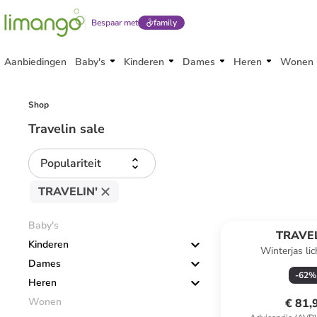
Bespaar met
family
Aanbiedingen
Baby's
Kinderen
Dames
Heren
Wonen
Shop
Travelin sale
Populariteit
TRAVELIN'
Baby's
TRAVEL
Kinderen
Winterjas li
Dames
-
62
%
Heren
Wonen
€ 81,