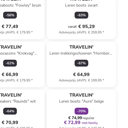
eaboots "Fowley" bruin
Leren boots zwart
-
56
%
-
63
%
€ 77,49
€ 95,29
vanaf
:
rijs (AVP)
:
€ 179,95
*
Adviesprijs (AVP)
:
€ 259,95
*
TRAVELIN'
TRAVELIN'
ocassins "Krokvag"
Leren trekkingschoenen "Hornborg"
donkerblauw
bruin
-
62
%
-
67
%
€ 66,99
€ 64,99
rijs (AVP)
:
€ 179,95
*
Adviesprijs (AVP)
:
€ 199,95
*
family
korting
TRAVELIN'
TRAVELIN'
eakers "Raunds" wit
Leren boots "Aure" beige
-
64
%
-
70
%
€ 74,99
regulier
€ 70,99
€ 72,99
met family