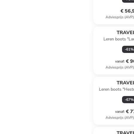
€ 56,
Adviesprijs (AVP
TRAVEL
Leren boots "La
-
61
%
€ 9
vanaf
:
Adviesprijs (AVP
TRAVEL
Leren boots "Hestn
-
67
%
€ 7
vanaf
:
Adviesprijs (AVP
TRAVEL