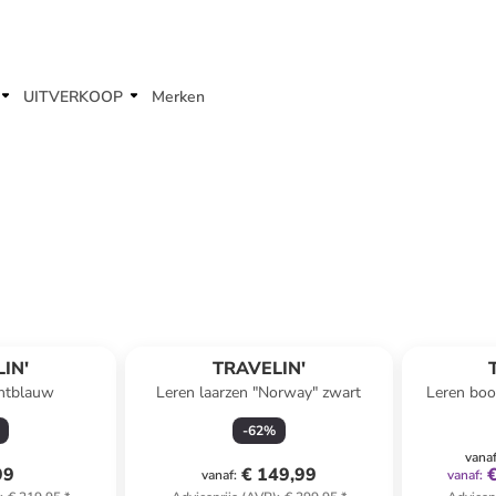
UITVERKOOP
Merken
IN'
TRAVELIN'
chtblauw
Leren laarzen "Norway" zwart
Leren boo
-
62
%
vana
99
€ 149,99
vanaf
:
vanaf
: