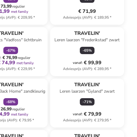
 73,99
regulier
1,99
€ 71,99
met family
rijs (AVP)
:
€ 209,95
*
Adviesprijs (AVP)
:
€ 189,95
*
family
korting
TRAVELIN'
TRAVELIN'
s "Vadfoss" lichtbruin
Leren laarzen "Frederikstad" zwart
-
67
%
-
65
%
€ 76,99
f
:
regulier
€ 74,99
€ 99,99
vanaf
:
met family
rijs (AVP)
:
€ 229,95
*
Adviesprijs (AVP)
:
€ 289,95
*
family
korting
TRAVELIN'
TRAVELIN'
"Back Home" zandkleurig
Leren laarzen "Gyland" zwart
-
68
%
-
71
%
 26,99
regulier
4,99
€ 79,99
vanaf
:
met family
rijs (AVP)
:
€ 79,95
*
Adviesprijs (AVP)
:
€ 279,95
*
TRAVELIN'
TRAVELIN'