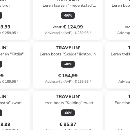
s bruin
Leren laarzen "Frederikstad"
Leren boot
lichtbruin
-
56
%
49,99
€ 124,99
vanaf
:
va
)
:
€ 259,95
*
Adviesprijs (AVP)
:
€ 289,95
*
Adviesp
IN'
TRAVELIN'
nen "Kittila"
Leren boots "Skelde" lichtbruin
Leren trek
eige
-
40
%
99
€ 154,99
)
:
€ 189,95
*
Adviesprijs (AVP)
:
€ 259,95
*
Adviesp
IN'
TRAVELIN'
nstra" zwart
Leren boots "Kolding" zwart
Function
-
66
%
19,99
€ 85,87