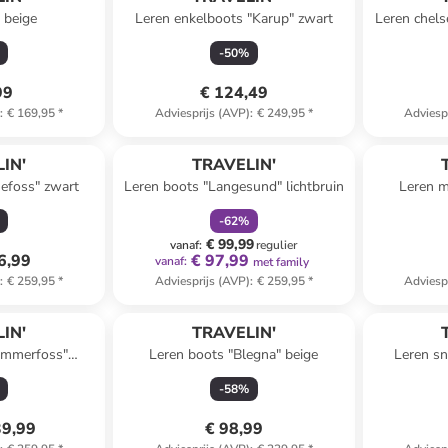
 beige
Leren enkelboots "Karup" zwart
Leren chels
-
50
%
99
€ 124,49
)
:
€ 169,95
*
Adviesprijs (AVP)
:
€ 249,95
*
Adviesp
family
korting
IN'
TRAVELIN'
efoss" zwart
Leren boots "Langesund" lichtbruin
Leren m
-
62
%
€ 99,99
vanaf
:
regulier
6,99
€ 97,99
vanaf
:
met family
)
:
€ 259,95
*
Adviesprijs (AVP)
:
€ 259,95
*
Adviesp
IN'
TRAVELIN'
ammerfoss"
Leren boots "Blegna" beige
Leren sn
uin
-
58
%
39,99
€ 98,99