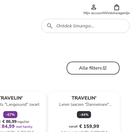
Mijn account
Winkelwagentje
Alle filters
family
korting
TRAVELIN'
TRAVELIN'
ts "Langesund" zwart
Leren laarzen "Dannemare"
lichtbruin
-
67
%
-
44
%
€ 86,99
f
:
regulier
€ 84,99
€ 159,99
vanaf
:
met family