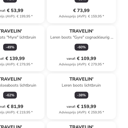
€ 53,99
€ 73,99
naf
:
rijs (AVP)
:
€ 199,95
*
Adviesprijs (AVP)
:
€ 159,95
*
TRAVELIN'
TRAVELIN'
ots "Myre" lichtbruin
Leren boots "Gyre" cognackleurig -
Weite S
-
49
%
-
60
%
€ 139,99
€ 109,99
naf
:
vanaf
:
rijs (AVP)
:
€ 279,95
*
Adviesprijs (AVP)
:
€ 279,95
*
TRAVELIN'
TRAVELIN'
elseaboots lichtbruin
Leren boots lichtbruin
-
62
%
-
38
%
€ 81,99
€ 159,99
naf
:
vanaf
:
rijs (AVP)
:
€ 219,95
*
Adviesprijs (AVP)
:
€ 259,95
*
TRAVELIN'
TRAVELIN'