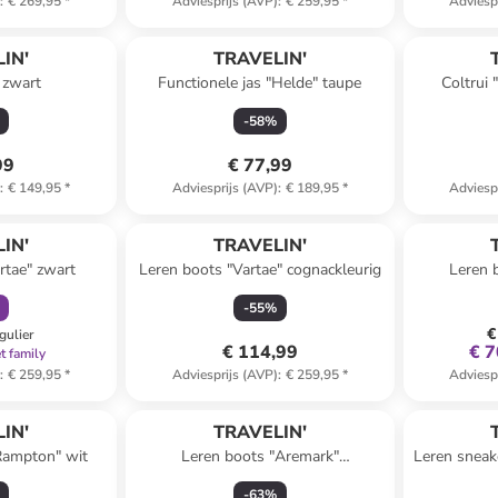
)
:
€ 269,95
*
Adviesprijs (AVP)
:
€ 259,95
*
Adviesp
IN'
TRAVELIN'
 zwart
Functionele jas "Helde" taupe
Coltrui
-
58
%
99
€ 77,99
)
:
€ 149,95
*
Adviesprijs (AVP)
:
€ 189,95
*
Adviesp
orting
IN'
TRAVELIN'
rtae" zwart
Leren boots "Vartae" cognackleurig
Leren 
-
55
%
€
gulier
€ 114,99
€ 7
t family
)
:
€ 259,95
*
Adviesprijs (AVP)
:
€ 259,95
*
Adviesp
IN'
TRAVELIN'
Rampton" wit
Leren boots "Aremark"
Leren sneak
bruin/lichtbruin
-
63
%