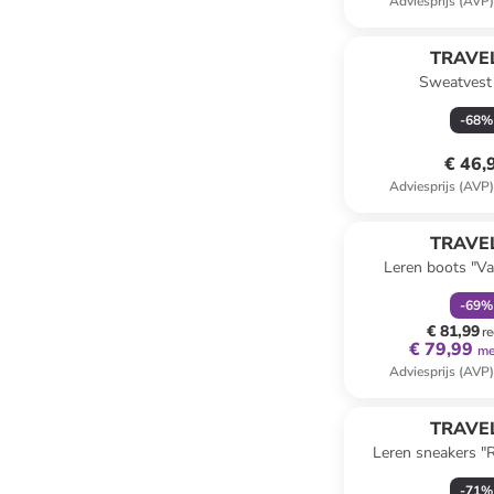
Adviesprijs (AVP
TRAVEL
Sweatvest
-
68
%
€ 46,
Adviesprijs (AVP
family
k
TRAVEL
Leren boots "Va
-
69
%
€ 81,99
re
€ 79,99
me
Adviesprijs (AVP
TRAVEL
Leren sneakers "
-
71
%