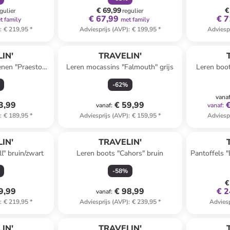
€ 69,99
€
gulier
regulier
€ 67,99
€ 7
t family
met family
)
:
€ 219,95
*
Adviesprijs (AVP)
:
€ 199,95
*
Adviesp
IN'
TRAVELIN'
nen "Praesto"
Leren mocassins "Falmouth" grijs
Leren boot
lauw
-
62
%
vana
3,99
€ 59,99
vanaf
:
vanaf
:
)
:
€ 189,95
*
Adviesprijs (AVP)
:
€ 159,95
*
Adviesp
IN'
TRAVELIN'
l" bruin/zwart
Leren boots "Cahors" bruin
Pantoffels 
-
58
%
€
9,99
€ 98,99
€ 2
vanaf
:
)
:
€ 219,95
*
Adviesprijs (AVP)
:
€ 239,95
*
Adviesp
IN'
TRAVELIN'