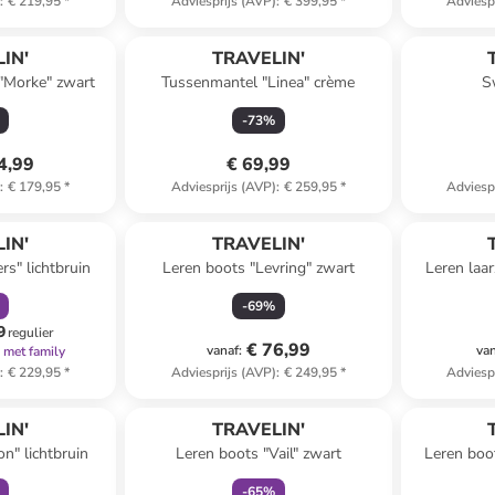
)
:
€ 219,95
*
Adviesprijs (AVP)
:
€ 399,95
*
Adviesp
IN'
TRAVELIN'
"Morke" zwart
Tussenmantel "Linea" crème
S
-
73
%
4,99
€ 69,99
)
:
€ 179,95
*
Adviesprijs (AVP)
:
€ 259,95
*
Adviesp
orting
IN'
TRAVELIN'
rs" lichtbruin
Leren boots "Levring" zwart
Leren laa
-
69
%
9
regulier
€ 76,99
vanaf
:
va
met family
)
:
€ 229,95
*
Adviesprijs (AVP)
:
€ 249,95
*
Adviesp
orting
family
korting
IN'
TRAVELIN'
n" lichtbruin
Leren boots "Vail" zwart
Leren boo
-
65
%