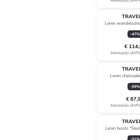
Adviesprijs (AVP
TRAVEL
Leren wandelscho
lichtbr
-
47
%
€ 114
Adviesprijs (AVP
TRAVEL
Leren chelseab
-
59
%
€ 87,
Adviesprijs (AVP
TRAVEL
Leren boots "Skeld
-
51
%