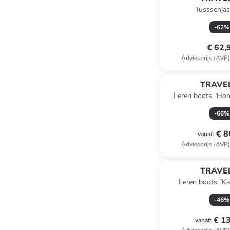
Tusssenjas
-
62
%
€ 62,
Adviesprijs (AVP
TRAVEL
Leren boots "Hon
-
66
%
€ 8
vanaf
:
Adviesprijs (AVP
TRAVEL
Leren boots "K
lichtbr
-
46
%
€ 1
vanaf
: