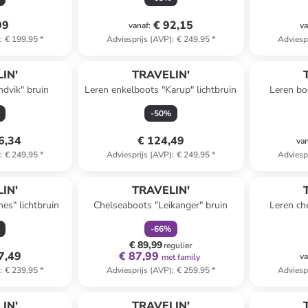
99
€ 92,15
vanaf
:
va
)
:
€ 199,95
*
Adviesprijs (AVP)
:
€ 249,95
*
Adviesp
IN'
TRAVELIN'
ndvik" bruin
Leren enkelboots "Karup" lichtbruin
Leren bo
-
50
%
6,34
€ 124,49
va
)
:
€ 249,95
*
Adviesprijs (AVP)
:
€ 249,95
*
Adviesp
family
korting
IN'
TRAVELIN'
es" lichtbruin
Chelseaboots "Leikanger" bruin
Leren ch
-
66
%
€ 89,99
regulier
7,49
€ 87,99
va
met family
)
:
€ 239,95
*
Adviesprijs (AVP)
:
€ 259,95
*
Adviesp
IN'
TRAVELIN'