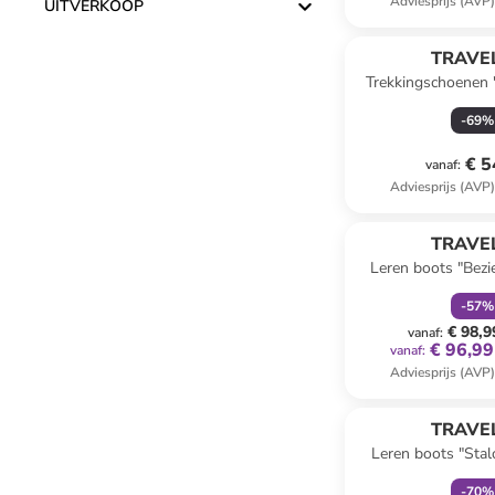
Adviesprijs (AVP
UITVERKOOP
TRAVEL
Trekkingschoenen 
-
69
%
€ 5
vanaf
:
Adviesprijs (AVP
family
k
TRAVEL
Leren boots "Bezie
-
57
%
€ 98,9
vanaf
:
€ 96,99
vanaf
:
Adviesprijs (AVP
family
k
TRAVEL
Leren boots "Stalo
-
70
%