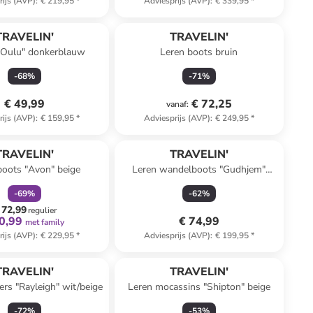
rijs (AVP)
:
€ 219,95
*
Adviesprijs (AVP)
:
€ 339,95
*
TRAVELIN'
TRAVELIN'
 "Oulu" donkerblauw
Leren boots bruin
-
68
%
-
71
%
€ 49,99
€ 72,25
vanaf
:
rijs (AVP)
:
€ 159,95
*
Adviesprijs (AVP)
:
€ 249,95
*
family
korting
TRAVELIN'
TRAVELIN'
boots "Avon" beige
Leren wandelboots "Gudhjem"
donkerblauw
-
69
%
-
62
%
 72,99
regulier
0,99
€ 74,99
met family
rijs (AVP)
:
€ 229,95
*
Adviesprijs (AVP)
:
€ 199,95
*
TRAVELIN'
TRAVELIN'
ers "Rayleigh" wit/beige
Leren mocassins "Shipton" beige
-
72
%
-
53
%