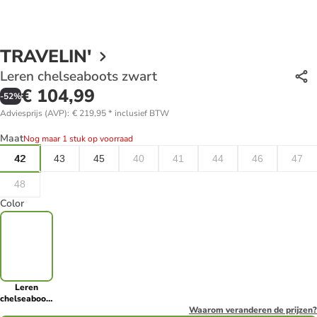
TRAVELIN'
Leren chelseaboots zwart
€ 104,99
-
52
%
Adviesprijs (AVP)
:
€ 219,95
*
inclusief BTW
Maat
Nog maar 1 stuk op voorraad
42
43
45
40
41
44
46
47
48
Color
Leren
chelseaboots
zwart
Waarom veranderen de prijzen?