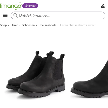
family
Shop
Heren
Schoenen
Chelseaboots
Leren chelseaboots zwart