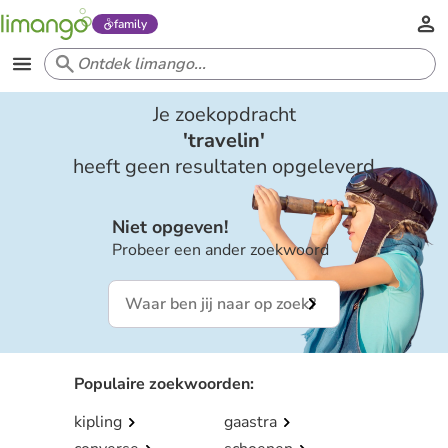
family
Je zoekopdracht
'
travelin
'
heeft geen resultaten opgeleverd
Niet opgeven!
Probeer een ander zoekwoord
Populaire zoekwoorden
:
kipling
gaastra