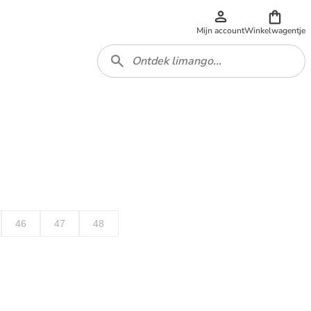
Mijn account
Winkelwagentje
46
47
48