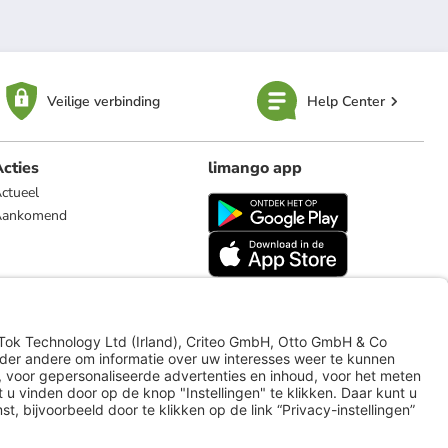
Veilige verbinding
Help Center
cties
limango app
ctueel
Aankomend
limango.de
limango.pl