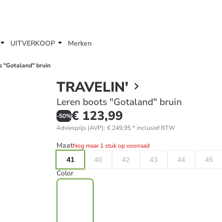
UITVERKOOP
Merken
s "Gotaland" bruin
TRAVELIN'
Leren boots "Gotaland" bruin
€ 123,99
-
50
%
Adviesprijs (AVP)
:
€ 249,95
*
inclusief BTW
Maat
Nog maar 1 stuk op voorraad
41
40
42
43
44
45
Color