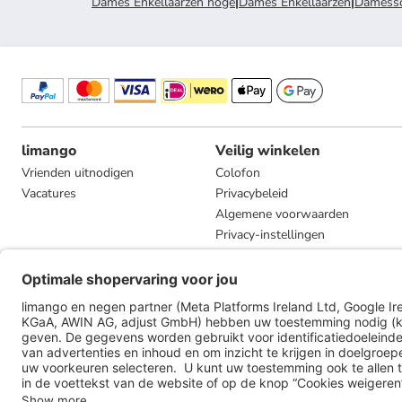
Dames Enkellaarzen hoge
|
Dames Enkellaarzen
|
Damess
limango
Veilig winkelen
Vrienden uitnodigen
Colofon
Vacatures
Privacybeleid
Algemene voorwaarden
Privacy-instellingen
Compliance