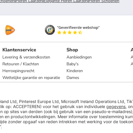
choenen
|
Heren Laarzen
|
Elegante Heren Laarzen
|
Heren Schoenen
Klantenservice
Shop
A
Levering & verzendkosten
Aanbiedingen
A
Retouren / Klachten
Baby's
Herroepingsrecht
Kinderen
Wettelijke garantie en reparatie
Dames
Heren
Wonen
Merken
* Op basis van de adviesprijs van de fabrikant