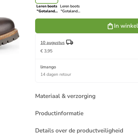
Leren boots
Leren boots
"Gotaland"
"Gotaland"
bruin
zwart
In winke
10 augustus
€ 3,95
limango
14 dagen retour
Materiaal & verzorging
Productinformatie
Details over de productveiligheid