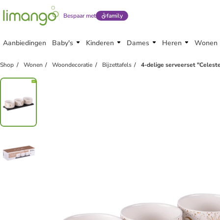
Bespaar met
family
Aanbiedingen
Baby's
Kinderen
Dames
Heren
Wonen
Shop
Wonen
Woondecoratie
Bijzettafels
4-delige serveerset "Celeste