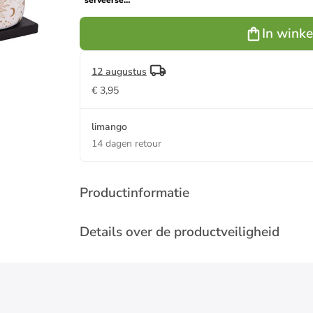
serveerset
"Celeste"
wit/goudkleurig
In wink
- (B)32 x
(H)7 x (D)10
cm
12 augustus
€ 3,95
limango
14 dagen retour
Productinformatie
Details over de productveiligheid