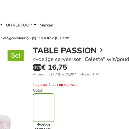
UITVERKOOP
Merken
" wit/goudkleurig - (B)32 x (H)7 x (D)10 cm
TABLE PASSION
4-delige serveerset "Celeste" wit/goud
€ 16,75
-
15
%
Adviesprijs (AVP)
:
€ 19,90
*
inclusief BTW
Nog maar 1 stuk op voorraad
Color
4-delige