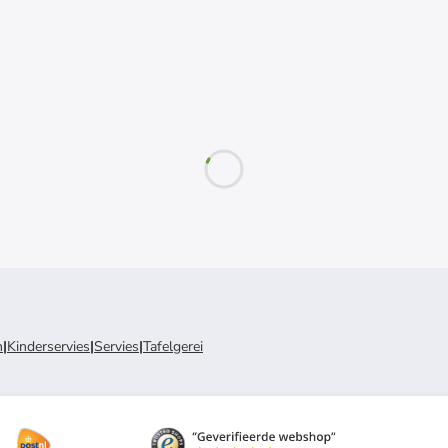
n
|
Kinderservies
|
Servies
|
Tafelgerei