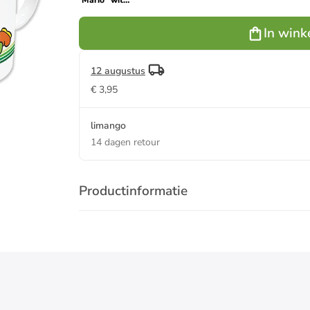
Mario" wit -
325 ml
In wink
12 augustus
€ 3,95
limango
14 dagen retour
Productinformatie