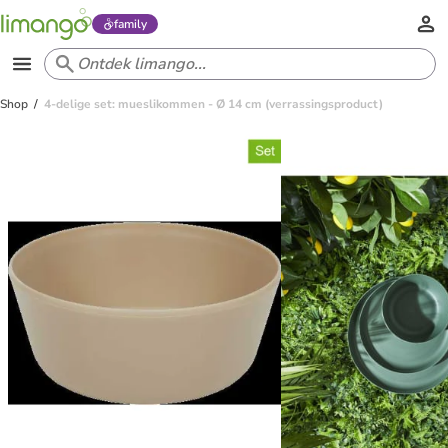
family
Shop
4-delige set: mueslikommen - Ø 14 cm (verrassingsproduct)