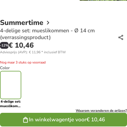
Summertime
4-delige set: mueslikommen - Ø 14 cm
(verrassingsproduct)
€ 10,46
-
12
%
Adviesprijs (AVP)
:
€ 11,96
*
inclusief BTW
Nog maar 3 stuks op voorraad
Color
4-delige set:
mueslikommen
- Ø 14 cm
Waarom veranderen de prijzen?
(verrassingsproduct)
In winkelwagentje voor
€ 10,46