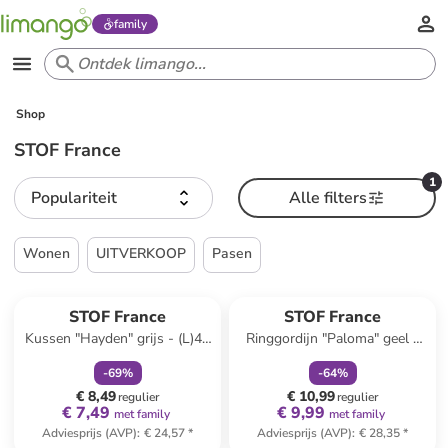
family
Shop
STOF France
1
Populariteit
Alle filters
Wonen
UITVERKOOP
Pasen
family
korting
family
korting
STOF France
STOF France
Kussen "Hayden" grijs - (L)40
Ringgordijn "Paloma" geel -
x (B)40 cm
(L)260 x (B)140 cm
-
69
%
-
64
%
€ 8,49
€ 10,99
regulier
regulier
€ 7,49
€ 9,99
met family
met family
Adviesprijs (AVP)
:
€ 24,57
*
Adviesprijs (AVP)
:
€ 28,35
*