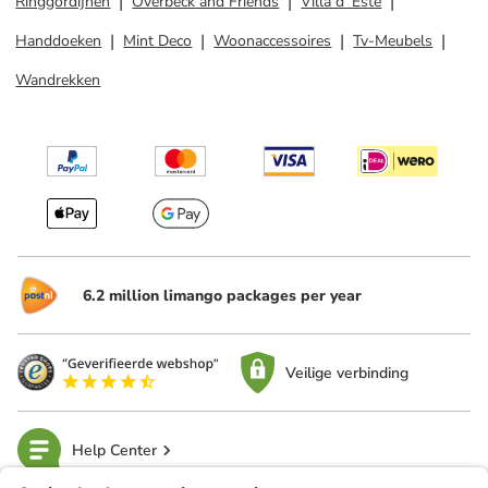
Ringgordijnen
Overbeck and Friends
Villa d´Este
Handdoeken
Mint Deco
Woonaccessoires
Tv-Meubels
Wandrekken
6.2 million limango packages per year
Veilige verbinding
Help Center