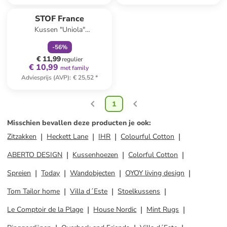
family
korting
STOF France
Kussen "Uniola"
wit/donkerblauw - (L)40 x
-
56
%
(B)60 cm
€ 11,99
regulier
€ 10,99
met family
Adviesprijs (AVP)
:
€ 25,52
*
1
Misschien bevallen deze producten je ook
:
Zitzakken
Heckett Lane
IHR
Colourful Cotton
ABERTO DESIGN
Kussenhoezen
Colorful Cotton
Spreien
Today
Wandobjecten
OYOY living design
Tom Tailor home
Villa d´Este
Stoelkussens
Le Comptoir de la Plage
House Nordic
Mint Rugs