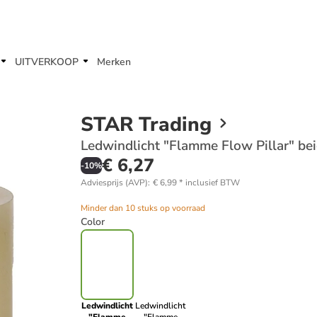
UITVERKOOP
Merken
STAR Trading
Ledwindlicht "Flamme Flow Pillar" bei
€ 6,27
-
10
%
Adviesprijs (AVP)
:
€ 6,99
*
inclusief BTW
Minder dan 10 stuks op voorraad
Color
Ledwindlicht
Ledwindlicht