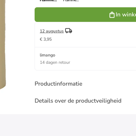
"Flamme
"Flamme
Flow Pillar"
Flow Pillar"
beige -
donkergroen
In wink
(H)12,5 x Ø
- (H)12,5 x Ø
7,5 cm
7,5 cm
12 augustus
€ 3,95
limango
14 dagen retour
Productinformatie
Details over de productveiligheid