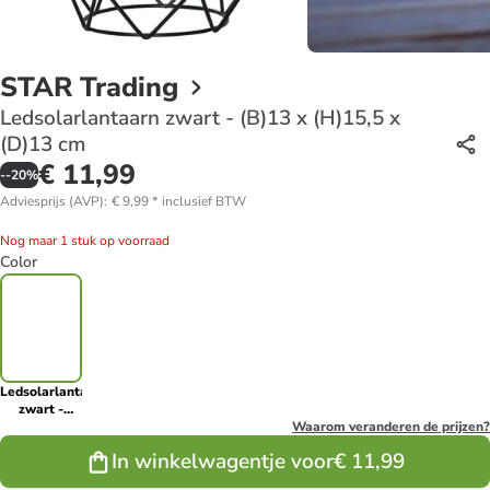
STAR Trading
Ledsolarlantaarn zwart - (B)13 x (H)15,5 x
(D)13 cm
€ 11,99
-
-20
%
Adviesprijs (AVP)
:
€ 9,99
*
inclusief BTW
Nog maar 1 stuk op voorraad
Color
Ledsolarlantaarn
zwart -
(B)13 x
Waarom veranderen de prijzen?
(H)15,5 x
In winkelwagentje voor
€ 11,99
(D)13 cm