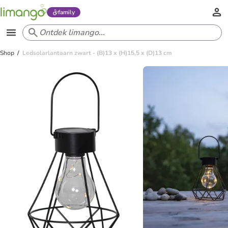
family
Shop
Ledsolarlantaarn zwart - (B)13 x (H)15,5 x (D)13 cm