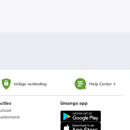
Veilige verbinding
Help Center
cties
limango app
ctueel
Aankomend