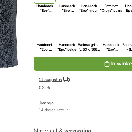
Handdoek
Handdoek
Handdoek
Bathmat
Han
"Epo"
"Epo"
"Epo" groen
"Orage" paars
"Epo
antraciet
beskleurig
Handdoek
Handdoek
Badmat grijs -
Handdoek
Badma
"Epo"
"Epo" beige
(L)50 x (B)80
"Epo"
- (
mosterdgeel
cm
donkerblauw
(B)
In wink
11 augustus
€ 3,95
limango
14 dagen retour
Materiaal & verzorging