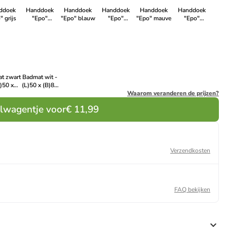
ddoek
Handdoek
Handdoek
Handdoek
Handdoek
Handdoek
" grijs
"Epo"
"Epo" blauw
"Epo"
"Epo" mauve
"Epo"
turquoise
lichtblauw
mintgroen
t zwart
Badmat wit -
L)50 x
(L)50 x (B)80
80 cm
cm
Waarom veranderen de prijzen?
elwagentje voor
€ 11,99
Verzendkosten
FAQ bekijken