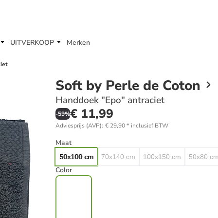
UITVERKOOP
Merken
iet
Soft by Perle de Coton
Handdoek "Epo" antraciet
€ 11,99
-
59
%
Adviesprijs (AVP)
:
€ 29,90
*
inclusief BTW
Maat
50x100 cm
70x140 cm
100x150 cm
50x80 c
Color