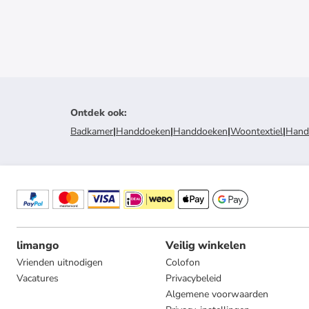
Ontdek ook
:
Badkamer
|
Handdoeken
|
Handdoeken
|
Woontextiel
|
Hand
limango
Veilig winkelen
Vrienden uitnodigen
Colofon
Vacatures
Privacybeleid
Algemene voorwaarden