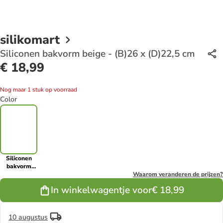
silikomart
Siliconen bakvorm beige - (B)26 x (D)22,5 cm
€ 18,99
Nog maar 1 stuk op voorraad
Color
Siliconen
bakvorm
beige - (B)26
Waarom veranderen de prijzen?
x (D)22,5 cm
In winkelwagentje voor
€ 18,99
10 augustus