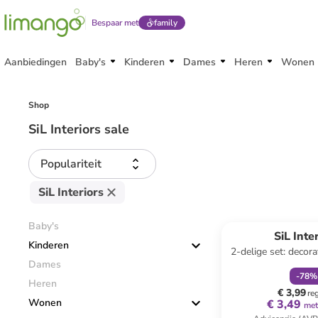
Bespaar met
family
Aanbiedingen
Baby's
Kinderen
Dames
Heren
Wonen
Shop
SiL Interiors sale
Populariteit
SiL Interiors
family
k
Baby's
SiL Inte
Kinderen
2-delige set: decora
Dames
(L)25 cm (verras
-
78
%
Heren
€ 3,99
re
Wonen
€ 3,49
met