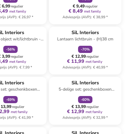
(H)8,6 cm
€ 6,99
€ 9,49
regulier
regulier
6,49
€ 8,49
met family
met family
rijs (AVP)
:
€ 26,97
*
Adviesprijs (AVP)
:
€ 38,99
*
family
korting
family
korting
iL Interiors
SiL Interiors
object wit/lichtbruin -
Lantaarn lichtbruin - (H)38 cm
5 x (H)21 x (D)5 cm
-
56
%
-
70
%
€ 3,99
€ 12,99
regulier
regulier
3,49
€ 11,99
met family
met family
prijs (AVP)
:
€ 7,99
*
Adviesprijs (AVP)
:
€ 40,99
*
family
korting
family
korting
iL Interiors
SiL Interiors
 set: geschenkboxen
5-delige set: geschenkboxen
d/wit/lichtbruin
meerkleurig
-
69
%
-
60
%
 13,99
€ 13,99
regulier
regulier
2,99
€ 12,99
met family
met family
rijs (AVP)
:
€ 41,99
*
Adviesprijs (AVP)
:
€ 32,99
*
family
korting
family
korting
iL Interiors
SiL Interiors