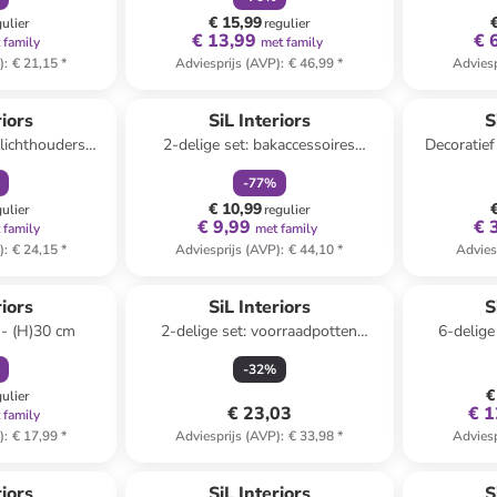
€ 15,99
gulier
regulier
€ 13,99
€ 
 family
met family
)
:
€ 21,15
*
Adviesprijs (AVP)
:
€ 46,99
*
Adviesp
orting
family
korting
riors
SiL Interiors
S
elichthouders
2-delige set: bakaccessoires
Decoratief 
ichtroze/rood -
lichtbruin
(B)15,
-
77
%
 cm
€ 10,99
gulier
regulier
€ 9,99
€ 
 family
met family
)
:
€ 24,15
*
Adviesprijs (AVP)
:
€ 44,10
*
Advies
orting
Reeds in een ander winkelwagentje
riors
SiL Interiors
S
 - (H)30 cm
2-delige set: voorraadpotten
6-delige
turquoise/crème - (H)13,5 cm x Ø
roo
-
32
%
10 cm
€
gulier
€ 23,03
€ 1
 family
)
:
€ 17,99
*
Adviesprijs (AVP)
:
€ 33,98
*
Adviesp
orting
family
korting
riors
SiL Interiors
S