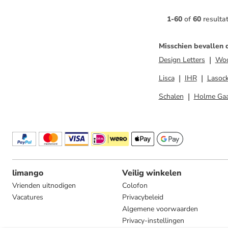
1
-
60
of
60
resulta
Misschien bevallen 
Design Letters
Woo
Lisca
IHR
Lasock
Schalen
Holme Ga
limango
Veilig winkelen
Vrienden uitnodigen
Colofon
Vacatures
Privacybeleid
Algemene voorwaarden
Privacy-instellingen