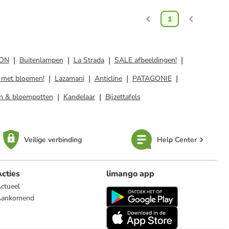
1
ON
Buitenlampen
La Strada
SALE afbeeldingen!
 met bloemen!
Lazamani
Anticline
PATAGONIE
n & bloempotten
Kandelaar
Bijzettafels
Veilige verbinding
Help Center
cties
limango app
ctueel
Aankomend