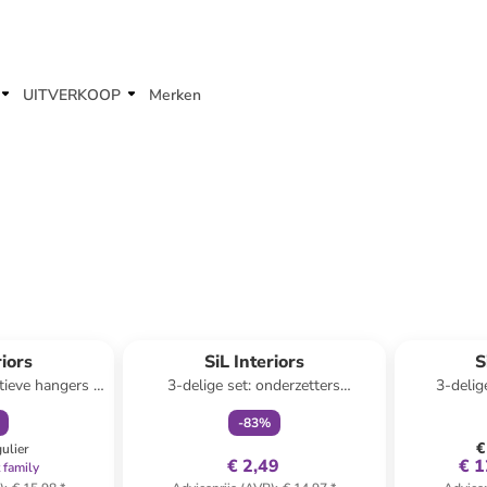
UITVERKOOP
Merken
orting
family
exclusief
riors
SiL Interiors
S
tieve hangers -
3-delige set: onderzetters
3-delig
singsproduct)
meerkleurig - Ø 10 cm
(ver
-
83
%
€
gulier
€ 2,49
€ 1
 family