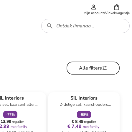
Mijn account
Winkelwagentje
Alle filters
family
korting
family
korting
iL Interiors
SiL Interiors
e set: kaarsenhalter
2-delige set: kaarshouders
rassingsproduct)
lichtbruin/lichtroze - (H)8 cm
-
77
%
-
58
%
 13,99
€ 8,49
regulier
regulier
2,99
€ 7,49
met family
met family