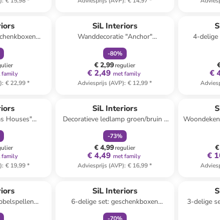
)
:
€ 15,98
*
Adviesprijs (AVP)
:
€ 14,97
*
Adviesp
orting
family
korting
riors
SiL Interiors
S
eschenkboxen
Wanddecoratie "Anchor"
4-delige
/rood
grijs/lichtblauw - (B)22,5 x (H)33
zwart/meerk
-
80
%
cm
€ 2,99
gulier
regulier
€ 2,49
€ 
 family
met family
)
:
€ 22,99
*
Adviesprijs (AVP)
:
€ 12,99
*
Adviesp
orting
family
korting
 winkelwagentje
riors
SiL Interiors
S
as Houses"
Decoratieve ledlamp groen/bruin -
Woondeken b
)30 x (H)13,5 x
(B)30 x (H)47 x (D)8 cm
-
73
%
 cm
€ 4,99
€
gulier
regulier
€ 4,49
€ 1
 family
met family
)
:
€ 19,99
*
Adviesprijs (AVP)
:
€ 16,99
*
Adviesp
orting
family
korting
riors
SiL Interiors
S
bbelspellen
6-delige set: geschenkboxen
3-delige s
wit
beige/rood
"Six Pack B
-
70
%