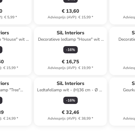
D)4 cm
70
€ 13,60
P)
:
€ 5,99
*
Adviesprijs (AVP)
:
€ 15,99
*
Adviesp
riors
SiL Interiors
S
p "House" wit -
Decoratieve ledlamp "House" wit -
Decorati
x (D)6,5 cm
(B)13 x (H)17,5 x (D)6,5 cm
groen/l
-
16
%
60
€ 16,75
)
:
€ 15,99
*
Adviesprijs (AVP)
:
€ 19,99
*
Adviesp
riors
SiL Interiors
S
lamp "Tree"
Ledtafellamp wit - (H)36 cm - Ø 11
Geurka
)20 x (H)20,5 x
cm
-
16
%
 cm
89
€ 32,46
)
:
€ 24,99
*
Adviesprijs (AVP)
:
€ 38,99
*
Adviesp