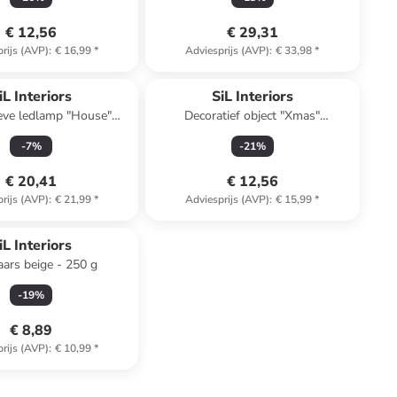
€ 12,56
€ 29,31
rijs (AVP)
:
€ 16,99
*
Adviesprijs (AVP)
:
€ 33,98
*
iL Interiors
SiL Interiors
eve ledlamp "House"
Decoratief object "Xmas"
ichtbruin - Ø 30 cm
lichtbruin/beige/wit - (B)33 x (H)22
-
7
%
-
21
%
x (D)6 cm
€ 20,41
€ 12,56
rijs (AVP)
:
€ 21,99
*
Adviesprijs (AVP)
:
€ 15,99
*
iL Interiors
ars beige - 250 g
-
19
%
€ 8,89
rijs (AVP)
:
€ 10,99
*