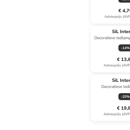
(H)10 x (
€ 4,
Adviesprijs (AV
SiL Inte
Decoratieve ledlam
(B)11,5 x (H)14 
-
14
%
€ 13,
Adviesprijs (AVP
SiL Inte
Decoratieve led
wit/lichtbruin - (B
-
20
%
(D)5,5
€ 19,
Adviesprijs (AVP