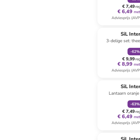
€ 7,49
re
€ 6,49
met
Adviesprijs (AVP
family
k
SiL Inte
3-delige set: the
"Mushrooms" groen/l
-
62
%
(H)8,5
€ 9,99
re
€ 8,99
met
Adviesprijs (AVP
family
k
SiL Inte
Lantaarn oranje
-
63
%
€ 7,49
re
€ 6,49
met
Adviesprijs (AVP
family
k
SiL Inte