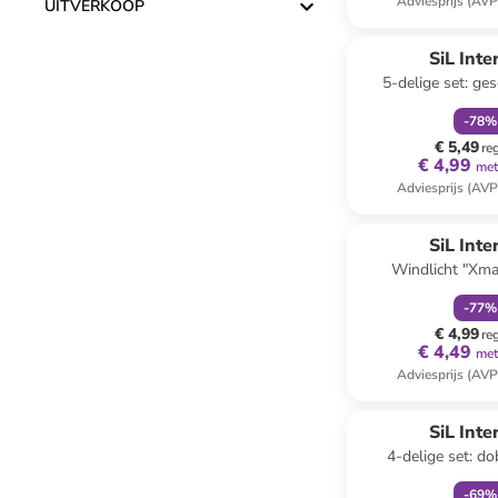
Adviesprijs (AVP
UITVERKOOP
family
k
SiL Inte
5-delige set: g
lichtbruin
-
78
%
€ 5,49
re
€ 4,99
met
Adviesprijs (AVP
family
k
Reeds in een ander
SiL Inte
Windlicht "Xm
lichtbruin/wit - (B
-
77
%
(D)7,5
€ 4,99
re
€ 4,49
met
Adviesprijs (AVP
family
k
SiL Inte
4-delige set: do
zwart/
-
69
%