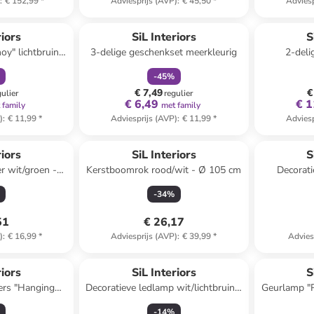
)
:
€ 152,99
*
Adviesprijs (AVP)
:
€ 45,50
*
Adviesp
orting
family
korting
riors
SiL Interiors
S
oy" lichtbruin -
3-delige geschenkset meerkleurig
2-deli
H)11 cm
lichtblauw/gro
-
45
%
€ 7,49
€
gulier
regulier
€ 6,49
€ 1
 family
met family
)
:
€ 11,99
*
Adviesprijs (AVP)
:
€ 11,99
*
Adviesp
riors
SiL Interiors
S
r wit/groen -
Kerstboomrok rood/wit - Ø 105 cm
Decorati
)38 cm
wit/lichtbrui
-
34
%
51
€ 26,17
)
:
€ 16,99
*
Adviesprijs (AVP)
:
€ 39,99
*
Advies
riors
SiL Interiors
S
ers "Hanging
Decoratieve ledlamp wit/lichtbruin -
Geurlamp "Re
ijs - (B)5,4 x
(B)15 x (H)15 x (D)6,5 cm
(H
-
14
%