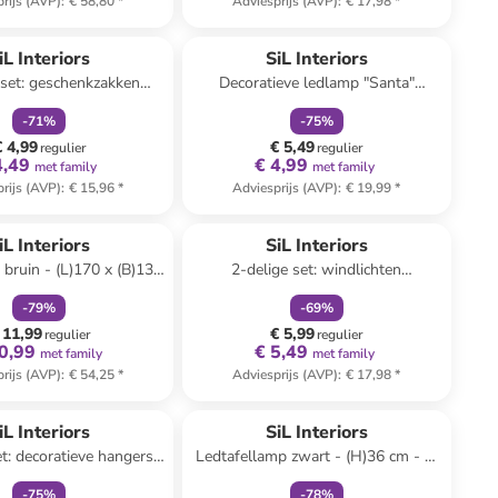
rijs (AVP)
:
€ 58,80
*
Adviesprijs (AVP)
:
€ 17,98
*
family
korting
family
korting
iL Interiors
SiL Interiors
 set: geschenkzakken
Decoratieve ledlamp "Santa"
leurig - (B)26 x (H)33 x
lichtbruin/groen - (H)39 cm
-
71
%
-
75
%
(D)13 cm
€ 4,99
€ 5,49
regulier
regulier
4,49
€ 4,99
met family
met family
rijs (AVP)
:
€ 15,96
*
Adviesprijs (AVP)
:
€ 19,99
*
family
korting
family
korting
iL Interiors
SiL Interiors
ruin - (L)170 x (B)130
2-delige set: windlichten
cm
"Deer/Tree" groen - (H)10 x Ø 8,8
-
79
%
-
69
%
cm
 11,99
€ 5,99
regulier
regulier
0,99
€ 5,49
met family
met family
rijs (AVP)
:
€ 54,25
*
Adviesprijs (AVP)
:
€ 17,98
*
family
korting
family
korting
iL Interiors
SiL Interiors
et: decoratieve hangers
Ledtafellamp zwart - (H)36 cm - Ø
eer" goudkleurig/rood -
11 cm
-
75
%
-
78
%