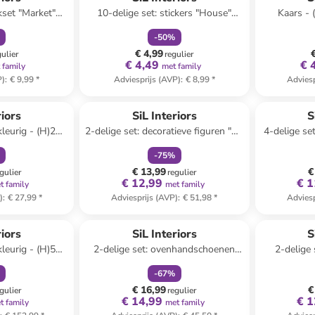
kset "Market"
10-delige set: stickers "House"
Kaars - 
urig
zilverkleurig
-
50
%
€ 4,99
gulier
regulier
€ 4,49
€ 
 family
met family
P)
:
€ 9,99
*
Adviesprijs (AVP)
:
€ 8,99
*
Adviesp
orting
family
korting
riors
SiL Interiors
S
leurig - (H)28
2-delige set: decoratieve figuren "Mr
4-delige se
& Mrs Santa" beige/zwart - (H)53
-
75
%
cm
€ 13,99
€
gulier
regulier
€ 12,99
€ 1
t family
met family
)
:
€ 27,99
*
Adviesprijs (AVP)
:
€ 51,98
*
Adviesp
orting
family
korting
riors
SiL Interiors
S
leurig - (H)58
2-delige set: ovenhandschoenen
2-delige 
crème/rood - (L)92 x (B)18 cm
groen/lich
-
67
%
€ 16,99
€
gulier
regulier
€ 14,99
€ 1
t family
met family