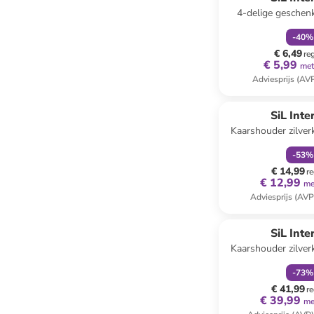
4-delige geschen
meerkle
-
40
%
€ 6,49
re
€ 5,99
met
Adviesprijs (AV
family
k
SiL Inte
Kaarshouder zilverk
cm
-
53
%
€ 14,99
re
€ 12,99
me
Adviesprijs (AVP
family
k
SiL Inte
Kaarshouder zilverk
cm
-
73
%
€ 41,99
re
€ 39,99
me