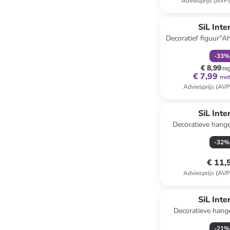
Adviesprijs (AVP
family
k
SiL Inte
Decoratief figuur"Ah
(B)28,5 x (
-
33
%
€ 8,99
re
€ 7,99
met
Adviesprijs (AVP
SiL Inte
Decoratieve hange
(L)40 x (B
-
32
%
€ 11,
Adviesprijs (AVP
SiL Inte
Decoratieve hang
Santa" rood/wit/gr
-
21
%