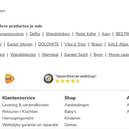
ten
deze producten je ook
:
naccessoires
Defile
Wandstickers
Roter Käfer
Kare
BESTR
i
Easter Wonen
DOLOMITE
Villa d´Este
Braun
SALE Alles
ard
Wandobjecten
Warmbat
Garden Spirit
Byon
Mooie vaze
Klantenservice
Shop
A
Levering & verzendkosten
Aanbiedingen
A
Retouren / Klachten
Baby's
Herroepingsrecht
Kinderen
Wettelijke garantie en reparatie
Dames