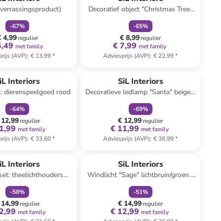
(verrassingsproduct)
Decoratief object "Christmas Tree"
groen/wit - (H)31 x Ø 15 cm
-
67
%
-
65
%
€ 4,99
€ 8,99
regulier
regulier
4,49
€ 7,99
met family
met family
rijs (AVP)
:
€ 13,99
*
Adviesprijs (AVP)
:
€ 22,99
*
family
korting
family
korting
iL Interiors
SiL Interiors
t: dierenspeelgoed rood
Decoratieve ledlamp "Santa" beige -
(B)19 x (H)68 x (D)14 cm
-
64
%
-
69
%
 12,99
€ 12,99
regulier
regulier
1,99
€ 11,99
met family
met family
rijs (AVP)
:
€ 33,60
*
Adviesprijs (AVP)
:
€ 38,99
*
family
korting
family
korting
iL Interiors
SiL Interiors
set: theelichthouders
Windlicht "Sage" lichtbruin/groen -
tblauw - (B)20 x (H)8 x
(L)14 x (B)39 cm
-
58
%
-
51
%
(D)14 cm
 14,99
€ 14,99
regulier
regulier
2,99
€ 12,99
met family
met family