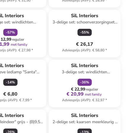
rijs (AVP)
:
€ 31,50
*
Adviesprijs (AVP)
:
€ 26,99
*
family
korting
iL Interiors
SiL Interiors
ge set: windlichten
3-delige set: schoenverzorgingsets
en - (H)15 x Ø 14,5
bruin
-
57
%
-
55
%
cm
 12,99
regulier
1,99
€ 26,17
met family
rijs (AVP)
:
€ 27,98
*
Adviesprijs (AVP)
:
€ 58,80
*
family
korting
iL Interiors
SiL Interiors
eve ledlamp "Santa"
3-delige set: windlichten
n - (B)8 x (H)14 x (D)7,5
wit/lichtbruin - (B)17 x (H)14 x (D)5
-
14
%
-
36
%
cm
cm
€ 22,99
regulier
€ 6,80
€ 20,99
met family
prijs (AVP)
:
€ 7,99
*
Adviesprijs (AVP)
:
€ 32,97
*
iL Interiors
SiL Interiors
indeer" grijs - (B)9,5 x
2-delige set: kaarsen meerkleurig -
)14 x (D)13 cm
2x 50 g
-
26
%
-
13
%