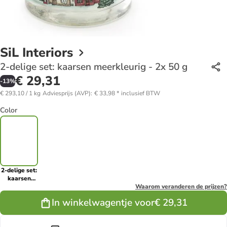
SiL Interiors
2-delige set: kaarsen meerkleurig - 2x 50 g
€ 29,31
-
13
%
€ 293,10 / 1 kg
Adviesprijs (AVP)
:
€ 33,98
*
inclusief BTW
Color
2-delige set:
kaarsen
meerkleurig
Waarom veranderen de prijzen?
- 2x 50 g
In winkelwagentje voor
€ 29,31