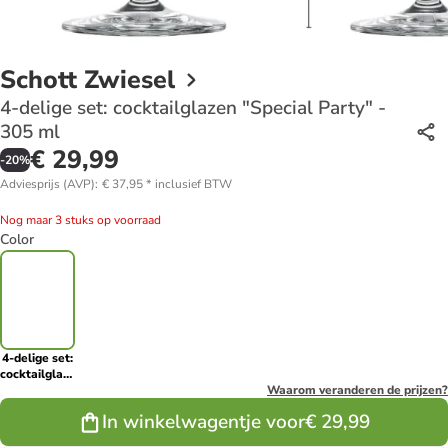
Schott Zwiesel
4-delige set: cocktailglazen "Special Party" -
305 ml
€ 29,99
-
20
%
Adviesprijs (AVP)
:
€ 37,95
*
inclusief BTW
Nog maar 3 stuks op voorraad
Color
4-delige set:
cocktailglazen
"Special
Waarom veranderen de prijzen?
Party" - 305
In winkelwagentje voor
€ 29,99
ml