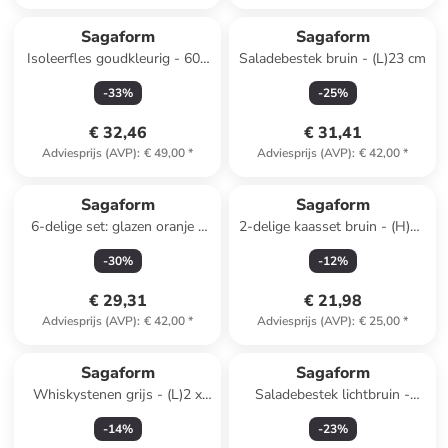
Sagaform
Sagaform
Isoleerfles goudkleurig - 600
Saladebestek bruin - (L)23 cm
ml
-
33
%
-
25
%
€ 32,46
€ 31,41
Adviesprijs (AVP)
:
€ 49,00
*
Adviesprijs (AVP)
:
€ 42,00
*
Sagaform
Sagaform
6-delige set: glazen oranje -
2-delige kaasset bruin - (H)16
300 ml
cm
-
30
%
-
12
%
€ 29,31
€ 21,98
Adviesprijs (AVP)
:
€ 42,00
*
Adviesprijs (AVP)
:
€ 25,00
*
Sagaform
Sagaform
Whiskystenen grijs - (L)2 x
Saladebestek lichtbruin -
(B)2 cm
(H)24 cm
-
14
%
-
23
%