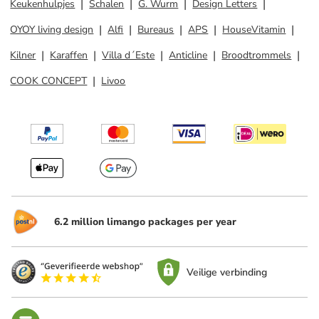
Keukenhulpjes
Schalen
G. Wurm
Design Letters
OYOY living design
Alfi
Bureaus
APS
HouseVitamin
Kilner
Karaffen
Villa d´Este
Anticline
Broodtrommels
COOK CONCEPT
Livoo
6.2 million limango packages per year
Veilige verbinding