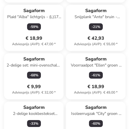
Sagaform
Sagaform
Plaid "Alba'' lichtgrijs - (L)170
Snijplank "Ante" bruin -
x (B)130 cm
(L)22,5 x (B)50 x (H)2 cm
-
59
%
-
21
%
€ 18,99
€ 42,93
Adviesprijs (AVP)
:
€ 47,00
*
Adviesprijs (AVP)
:
€ 55,00
*
Sagaform
Sagaform
2-delige set: mini-ovenschalen
Voorraadpot "Ellen" groen -
"Flora" beige - (B)12,5 x (H)4,5
(H)7,5 x Ø 13,5 cm
-
68
%
-
61
%
x (D)9 cm
€ 9,99
€ 18,99
Adviesprijs (AVP)
:
€ 32,00
*
Adviesprijs (AVP)
:
€ 49,00
*
Sagaform
Sagaform
2-delige kookbestekset
Isoleerrugzak "City" groen -
"Daniel" groen
21 l
-
33
%
-
60
%