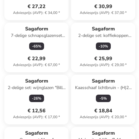
€ 27,22
€ 30,99
Adviesprijs (AVP)
:
€ 34,00
*
Adviesprijs (AVP)
:
€ 37,00
*
Sagaform
Sagaform
7-delige schnapsglazenset
2-delige set: koffiekoppen
lichtbruin - (H)4 x Ø 13 cm
grijs - 250 ml
-
65
%
-
10
%
€ 22,99
€ 25,99
Adviesprijs (AVP)
:
€ 67,00
*
Adviesprijs (AVP)
:
€ 29,00
*
Sagaform
Sagaform
2-delige set: wijnglazen "Billi''
Kaasschaaf lichtbruin - (H)23
- 350 ml
cm
-
26
%
-
5
%
€ 12,56
€ 18,84
Adviesprijs (AVP)
:
€ 17,00
*
Adviesprijs (AVP)
:
€ 20,00
*
Sagaform
Sagaform