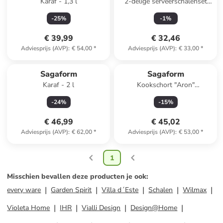
Karaf - 1,3 l
2-delige serveerschalenset
grijs - Ø 12 cm
-
25
%
-
1
%
€ 39,99
€ 32,46
Adviesprijs (AVP)
:
€ 54,00
*
Adviesprijs (AVP)
:
€ 33,00
*
Sagaform
Sagaform
Karaf - 2 l
Kookschort "Aron"
donkerblauw - (L)90 x (B)70
-
24
%
-
15
%
cm
€ 46,99
€ 45,02
Adviesprijs (AVP)
:
€ 62,00
*
Adviesprijs (AVP)
:
€ 53,00
*
1
Misschien bevallen deze producten je ook
:
every ware
Garden Spirit
Villa d´Este
Schalen
Wilmax
Violeta Home
IHR
Vialli Design
Design@Home