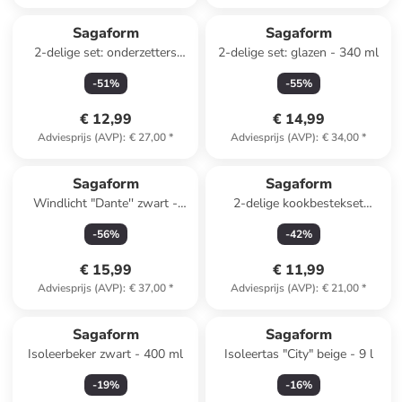
Sagaform
Sagaform
2-delige set: onderzetters
2-delige set: glazen - 340 ml
''Dante'' bruin - Ø 20 cm
-
51
%
-
55
%
€ 12,99
€ 14,99
Adviesprijs (AVP)
:
€ 27,00
*
Adviesprijs (AVP)
:
€ 34,00
*
Sagaform
Sagaform
Windlicht "Dante'' zwart -
2-delige kookbestekset
(H)17 x Ø 9 cm
"Daniel" rood
-
56
%
-
42
%
€ 15,99
€ 11,99
Adviesprijs (AVP)
:
€ 37,00
*
Adviesprijs (AVP)
:
€ 21,00
*
Sagaform
Sagaform
Isoleerbeker zwart - 400 ml
Isoleertas "City" beige - 9 l
-
19
%
-
16
%