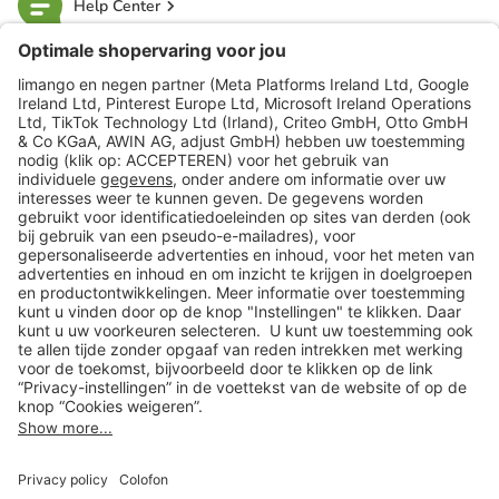
Help Center
limango
Veilig winkelen
Klantenservice
Shop
Acties