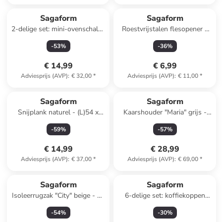
Sagaform
Sagaform
2-delige set: mini-ovenschalen
Roestvrijstalen flesopener -
"Flora" wit - (B)12,5 x (H)4,5 x
(H)8 x Ø 5 cm
-
53
%
-
36
%
(D)9 cm
€ 14,99
€ 6,99
Adviesprijs (AVP)
:
€ 32,00
*
Adviesprijs (AVP)
:
€ 11,00
*
Sagaform
Sagaform
Snijplank naturel - (L)54 x
Kaarshouder "Maria" grijs -
(B)20 cm
(H)5 x Ø 23 cm
-
59
%
-
57
%
€ 14,99
€ 28,99
Adviesprijs (AVP)
:
€ 37,00
*
Adviesprijs (AVP)
:
€ 69,00
*
Sagaform
Sagaform
Isoleerrugzak "City" beige - 21
6-delige set: koffiekoppen
l
"Coffee & More'' crème - 250
-
54
%
-
30
%
ml