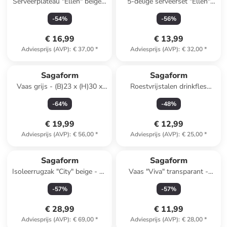
Serveerplateau "Ellen" beige -
5-delige serveerset "Ellen"
(H)4 x Ø 20 cm
beige/wit - (B)17,5 x (H)6 x
-
54
%
-
56
%
(D)9 cm
€ 16,99
€ 13,99
Adviesprijs (AVP)
:
€ 37,00
*
Adviesprijs (AVP)
:
€ 32,00
*
Sagaform
Sagaform
Vaas grijs - (B)23 x (H)30 x
Roestvrijstalen drinkfles
(D)7 cm
"Olle" zilverkleurig - 500 ml
-
64
%
-
48
%
€ 19,99
€ 12,99
Adviesprijs (AVP)
:
€ 56,00
*
Adviesprijs (AVP)
:
€ 25,00
*
Sagaform
Sagaform
Isoleerrugzak "City" beige - 21
Vaas "Viva" transparant -
l
(H)14 x Ø 10 cm
-
57
%
-
57
%
€ 28,99
€ 11,99
Adviesprijs (AVP)
:
€ 69,00
*
Adviesprijs (AVP)
:
€ 28,00
*