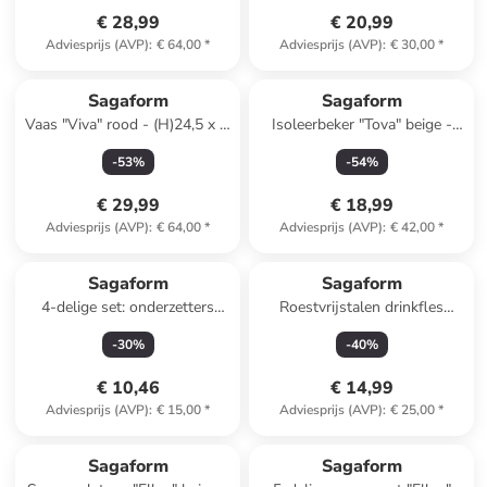
€ 28,99
€ 20,99
Adviesprijs (AVP)
:
€ 64,00
*
Adviesprijs (AVP)
:
€ 30,00
*
Sagaform
Sagaform
Vaas "Viva" rood - (H)24,5 x Ø
Isoleerbeker "Tova" beige -
20 cm
320 ml
-
53
%
-
54
%
€ 29,99
€ 18,99
Adviesprijs (AVP)
:
€ 64,00
*
Adviesprijs (AVP)
:
€ 42,00
*
Sagaform
Sagaform
4-delige set: onderzetters
Roestvrijstalen drinkfles
''Dante'' bruin - Ø 10 cm
"Olle" goudkleurig - 500 ml
-
30
%
-
40
%
€ 10,46
€ 14,99
Adviesprijs (AVP)
:
€ 15,00
*
Adviesprijs (AVP)
:
€ 25,00
*
Sagaform
Sagaform