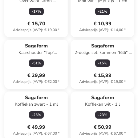
Ovenwant "Aron"
Mok wit - (H)9 x Ø 11 cm
donkerblauw - (L)30 x (B)16
-
17
%
-
21
%
cm
€ 15,70
€ 10,99
Adviesprijs (AVP)
:
€ 19,00
*
Adviesprijs (AVP)
:
€ 14,00
*
Sagaform
Sagaform
Kaarshouder "Top"
2-delige set: kommen "Billi" -
goudkleurig - (H)19 x Ø 22
700 ml
-
51
%
-
15
%
cm
€ 29,99
€ 15,99
Adviesprijs (AVP)
:
€ 62,00
*
Adviesprijs (AVP)
:
€ 19,00
*
Sagaform
Sagaform
Koffiekan zwart - 1 ml
Koffiekan wit - 1 l
-
25
%
-
23
%
€ 49,99
€ 50,99
Adviesprijs (AVP)
:
€ 67,00
*
Adviesprijs (AVP)
:
€ 67,00
*