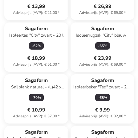
€ 13,99
€ 26,99
Adviesprijs (AVP)
:
€ 21,00
*
Adviesprijs (AVP)
:
€ 69,00
*
Sagaform
Sagaform
Isoleertas "City" zwart - 20 l
Isoleerrugzak "City" blauw -
21 l
-
62
%
-
65
%
€ 18,99
€ 23,99
Adviesprijs (AVP)
:
€ 51,00
*
Adviesprijs (AVP)
:
€ 69,00
*
Sagaform
Sagaform
Snijplank naturel - (L)42 x
Isoleerbeker "Ted" zwart - 280
(B)30 cm
ml
-
70
%
-
68
%
€ 10,99
€ 9,99
Adviesprijs (AVP)
:
€ 37,00
*
Adviesprijs (AVP)
:
€ 32,00
*
Sagaform
Sagaform