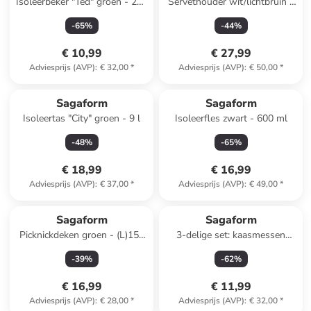
Isoleerbeker "Ted" groen - 280
Servethouder wit/lichtbruin -
ml
(L)19 x (B)15 cm
-
65
%
-
44
%
€ 10,99
€ 27,99
Adviesprijs (AVP)
:
€ 32,00
*
Adviesprijs (AVP)
:
€ 50,00
*
Sagaform
Sagaform
Isoleertas "City" groen - 9 l
Isoleerfles zwart - 600 ml
-
48
%
-
65
%
€ 18,99
€ 16,99
Adviesprijs (AVP)
:
€ 37,00
*
Adviesprijs (AVP)
:
€ 49,00
*
Sagaform
Sagaform
Picknickdeken groen - (L)150
3-delige set: kaasmessen
x (B)50 cm
bruin - (H)14,5 cm
-
39
%
-
62
%
€ 16,99
€ 11,99
Adviesprijs (AVP)
:
€ 28,00
*
Adviesprijs (AVP)
:
€ 32,00
*