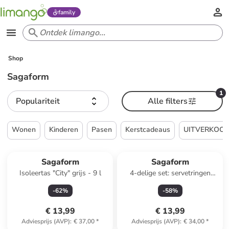
family
Shop
Sagaform
1
Populariteit
Alle filters
Wonen
Kinderen
Pasen
Kerstcadeaus
UITVERKOO
Sagaform
Sagaform
Isoleertas "City" grijs - 9 l
4-delige set: servetringen
zilverkleurig - Ø 5 cm
-
62
%
-
58
%
€ 13,99
€ 13,99
Adviesprijs (AVP)
:
€ 37,00
*
Adviesprijs (AVP)
:
€ 34,00
*