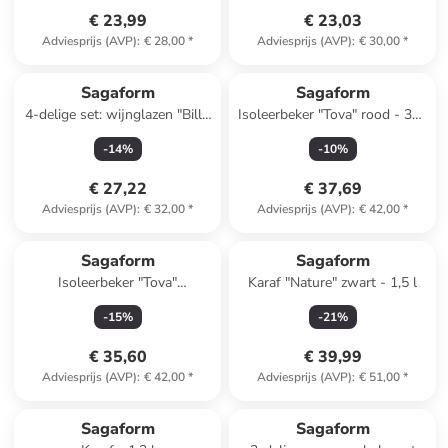
€ 23,99
€ 23,03
Adviesprijs (AVP)
:
€ 28,00
*
Adviesprijs (AVP)
:
€ 30,00
*
Sagaform
Sagaform
4-delige set: wijnglazen "Billi''
Isoleerbeker "Tova" rood - 320
- 350 ml
ml
-
14
%
-
10
%
€ 27,22
€ 37,69
Adviesprijs (AVP)
:
€ 32,00
*
Adviesprijs (AVP)
:
€ 42,00
*
Sagaform
Sagaform
Isoleerbeker "Tova"
Karaf "Nature" zwart - 1,5 l
donkerblauw - 320 ml
-
15
%
-
21
%
€ 35,60
€ 39,99
Adviesprijs (AVP)
:
€ 42,00
*
Adviesprijs (AVP)
:
€ 51,00
*
Sagaform
Sagaform