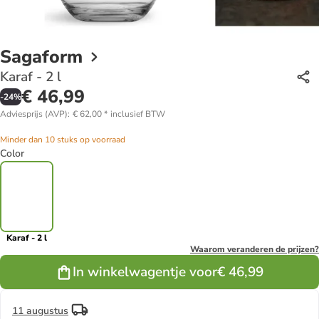
Sagaform
Karaf - 2 l
€ 46,99
-
24
%
Adviesprijs (AVP)
:
€ 62,00
*
inclusief BTW
Minder dan 10 stuks op voorraad
Color
Karaf - 2 l
Waarom veranderen de prijzen?
In winkelwagentje voor
€ 46,99
11 augustus