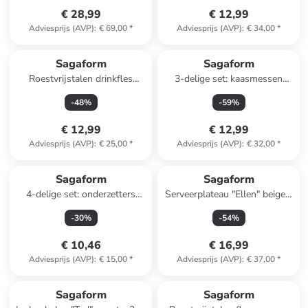
€ 28,99
€ 12,99
Adviesprijs (AVP)
:
€ 69,00
*
Adviesprijs (AVP)
:
€ 34,00
*
Sagaform
Sagaform
Roestvrijstalen drinkfles
3-delige set: kaasmessen
"Olle" goudkleurig - 500 ml
bruin - (H)14,5 cm
-
48
%
-
59
%
€ 12,99
€ 12,99
Adviesprijs (AVP)
:
€ 25,00
*
Adviesprijs (AVP)
:
€ 32,00
*
Sagaform
Sagaform
4-delige set: onderzetters
Serveerplateau "Ellen" beige -
''Dante'' bruin - Ø 10 cm
(H)4 x Ø 20 cm
-
30
%
-
54
%
€ 10,46
€ 16,99
Adviesprijs (AVP)
:
€ 15,00
*
Adviesprijs (AVP)
:
€ 37,00
*
Sagaform
Sagaform