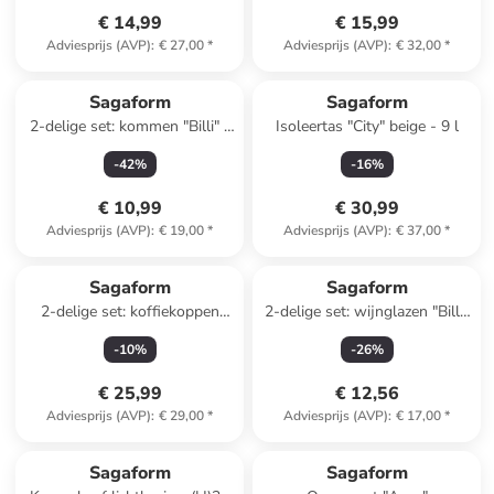
€ 14,99
€ 15,99
Adviesprijs (AVP)
:
€ 27,00
*
Adviesprijs (AVP)
:
€ 32,00
*
Sagaform
Sagaform
2-delige set: kommen "Billi" -
Isoleertas "City" beige - 9 l
700 ml
-
42
%
-
16
%
€ 10,99
€ 30,99
Adviesprijs (AVP)
:
€ 19,00
*
Adviesprijs (AVP)
:
€ 37,00
*
Sagaform
Sagaform
2-delige set: koffiekoppen
2-delige set: wijnglazen "Billi''
grijs - 250 ml
- 350 ml
-
10
%
-
26
%
€ 25,99
€ 12,56
Adviesprijs (AVP)
:
€ 29,00
*
Adviesprijs (AVP)
:
€ 17,00
*
Sagaform
Sagaform