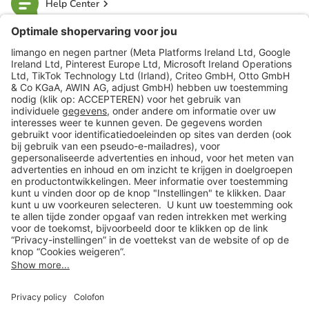
Help Center
limango
Veilig winkelen
Klantenservice
Shop
Acties