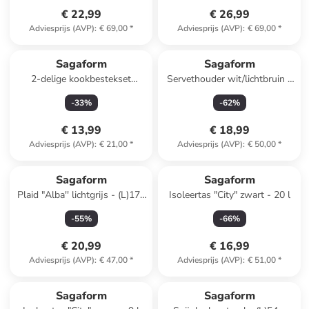
€ 22,99
€ 26,99
Adviesprijs (AVP)
:
€ 69,00
*
Adviesprijs (AVP)
:
€ 69,00
*
Sagaform
Sagaform
2-delige kookbestekset
Servethouder wit/lichtbruin -
"Daniel" groen
(L)19 x (B)15 cm
-
33
%
-
62
%
€ 13,99
€ 18,99
Adviesprijs (AVP)
:
€ 21,00
*
Adviesprijs (AVP)
:
€ 50,00
*
Sagaform
Sagaform
Plaid "Alba'' lichtgrijs - (L)170
Isoleertas "City" zwart - 20 l
x (B)130 cm
-
55
%
-
66
%
€ 20,99
€ 16,99
Adviesprijs (AVP)
:
€ 47,00
*
Adviesprijs (AVP)
:
€ 51,00
*
Sagaform
Sagaform