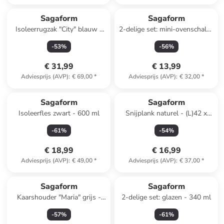
Sagaform
Sagaform
Isoleerrugzak "City" blauw -
2-delige set: mini-ovenschalen
21 l
"Flora" wit - (B)12,5 x (H)4,5 x
-
53
%
-
56
%
(D)9 cm
€ 31,99
€ 13,99
Adviesprijs (AVP)
:
€ 69,00
*
Adviesprijs (AVP)
:
€ 32,00
*
Sagaform
Sagaform
Isoleerfles zwart - 600 ml
Snijplank naturel - (L)42 x
(B)30 cm
-
61
%
-
54
%
€ 18,99
€ 16,99
Adviesprijs (AVP)
:
€ 49,00
*
Adviesprijs (AVP)
:
€ 37,00
*
Sagaform
Sagaform
Kaarshouder "Maria" grijs -
2-delige set: glazen - 340 ml
(H)5 x Ø 23 cm
-
57
%
-
61
%