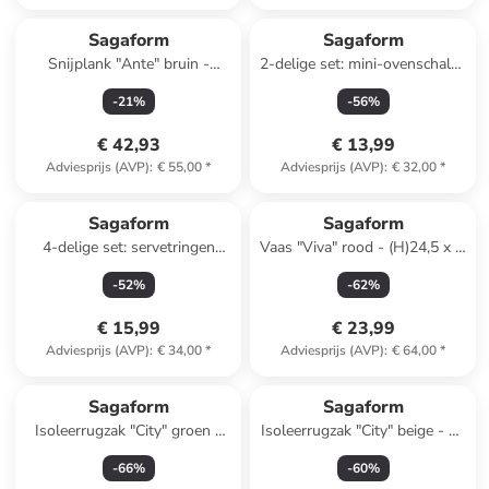
Sagaform
Sagaform
Snijplank "Ante" bruin -
2-delige set: mini-ovenschalen
(L)22,5 x (B)50 x (H)2 cm
"Flora" beige - (B)12,5 x (H)4,5
-
21
%
-
56
%
x (D)9 cm
€ 42,93
€ 13,99
Adviesprijs (AVP)
:
€ 55,00
*
Adviesprijs (AVP)
:
€ 32,00
*
Sagaform
Sagaform
4-delige set: servetringen
Vaas "Viva" rood - (H)24,5 x Ø
zilverkleurig - Ø 5 cm
20 cm
-
52
%
-
62
%
€ 15,99
€ 23,99
Adviesprijs (AVP)
:
€ 34,00
*
Adviesprijs (AVP)
:
€ 64,00
*
Sagaform
Sagaform
Isoleerrugzak "City" groen -
Isoleerrugzak "City" beige - 21
21 l
l
-
66
%
-
60
%