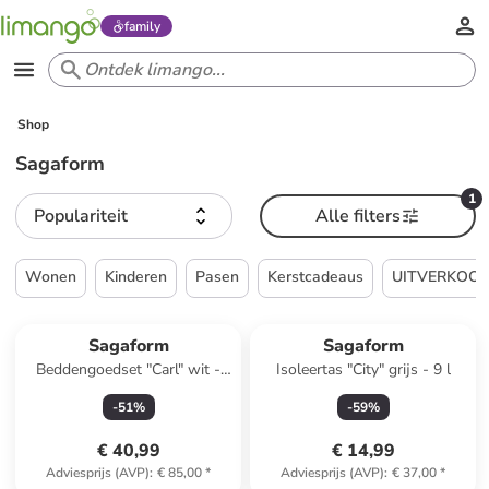
family
Shop
Sagaform
1
Populariteit
Alle filters
Wonen
Kinderen
Pasen
Kerstcadeaus
UITVERKOO
Sagaform
Sagaform
Beddengoedset "Carl" wit -
Isoleertas "City" grijs - 9 l
(L)210 x (B)150 cm
-
51
%
-
59
%
€ 40,99
€ 14,99
Adviesprijs (AVP)
:
€ 85,00
*
Adviesprijs (AVP)
:
€ 37,00
*