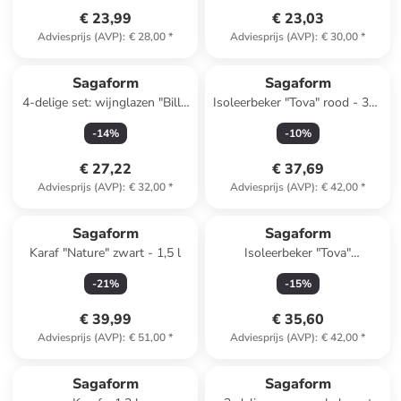
€ 23,99
€ 23,03
Adviesprijs (AVP)
:
€ 28,00
*
Adviesprijs (AVP)
:
€ 30,00
*
Sagaform
Sagaform
4-delige set: wijnglazen "Billi''
Isoleerbeker "Tova" rood - 320
- 350 ml
ml
-
14
%
-
10
%
€ 27,22
€ 37,69
Adviesprijs (AVP)
:
€ 32,00
*
Adviesprijs (AVP)
:
€ 42,00
*
Sagaform
Sagaform
Karaf "Nature" zwart - 1,5 l
Isoleerbeker "Tova"
donkerblauw - 320 ml
-
21
%
-
15
%
€ 39,99
€ 35,60
Adviesprijs (AVP)
:
€ 51,00
*
Adviesprijs (AVP)
:
€ 42,00
*
Sagaform
Sagaform