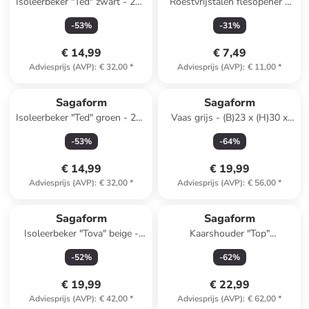
Isoleerbeker "Ted" zwart - 280
Roestvrijstalen flesopener -
ml
(H)8 x Ø 5 cm
-
53
%
-
31
%
€ 14,99
€ 7,49
Adviesprijs (AVP)
:
€ 32,00
*
Adviesprijs (AVP)
:
€ 11,00
*
Sagaform
Sagaform
Isoleerbeker "Ted" groen - 280
Vaas grijs - (B)23 x (H)30 x
ml
(D)7 cm
-
53
%
-
64
%
€ 14,99
€ 19,99
Adviesprijs (AVP)
:
€ 32,00
*
Adviesprijs (AVP)
:
€ 56,00
*
Sagaform
Sagaform
Isoleerbeker "Tova" beige -
Kaarshouder "Top"
320 ml
goudkleurig - (H)19 x Ø 22
-
52
%
-
62
%
cm
€ 19,99
€ 22,99
Adviesprijs (AVP)
:
€ 42,00
*
Adviesprijs (AVP)
:
€ 62,00
*