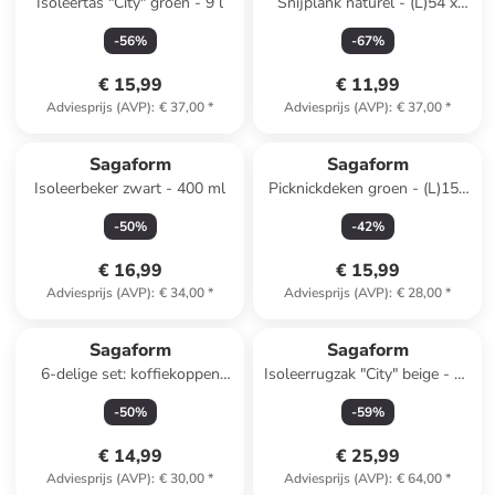
Isoleertas "City" groen - 9 l
Snijplank naturel - (L)54 x
(B)20 cm
-
56
%
-
67
%
€ 15,99
€ 11,99
Adviesprijs (AVP)
:
€ 37,00
*
Adviesprijs (AVP)
:
€ 37,00
*
Sagaform
Sagaform
Isoleerbeker zwart - 400 ml
Picknickdeken groen - (L)150
x (B)50 cm
-
50
%
-
42
%
€ 16,99
€ 15,99
Adviesprijs (AVP)
:
€ 34,00
*
Adviesprijs (AVP)
:
€ 28,00
*
Sagaform
Sagaform
6-delige set: koffiekoppen
Isoleerrugzak "City" beige - 21
"Coffee & More'' crème - 250
l
-
50
%
-
59
%
ml
€ 14,99
€ 25,99
Adviesprijs (AVP)
:
€ 30,00
*
Adviesprijs (AVP)
:
€ 64,00
*