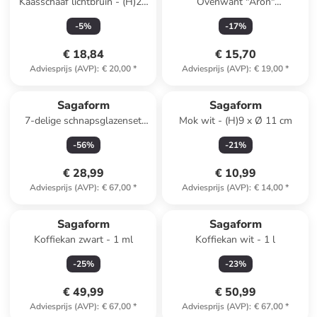
Kaasschaaf lichtbruin - (H)23
Ovenwant "Aron"
cm
donkerblauw - (L)30 x (B)16
-
5
%
-
17
%
cm
€ 18,84
€ 15,70
Adviesprijs (AVP)
:
€ 20,00
*
Adviesprijs (AVP)
:
€ 19,00
*
Sagaform
Sagaform
7-delige schnapsglazenset
Mok wit - (H)9 x Ø 11 cm
lichtbruin - (H)4 x Ø 13 cm
-
56
%
-
21
%
€ 28,99
€ 10,99
Adviesprijs (AVP)
:
€ 67,00
*
Adviesprijs (AVP)
:
€ 14,00
*
Sagaform
Sagaform
Koffiekan zwart - 1 ml
Koffiekan wit - 1 l
-
25
%
-
23
%
€ 49,99
€ 50,99
Adviesprijs (AVP)
:
€ 67,00
*
Adviesprijs (AVP)
:
€ 67,00
*