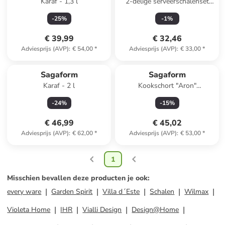
Karaf - 1,3 l
2-delige serveerschalenset
grijs - Ø 12 cm
-
25
%
-
1
%
€ 39,99
€ 32,46
Adviesprijs (AVP)
:
€ 54,00
*
Adviesprijs (AVP)
:
€ 33,00
*
Sagaform
Sagaform
Karaf - 2 l
Kookschort "Aron"
donkerblauw - (L)90 x (B)70
-
24
%
-
15
%
cm
€ 46,99
€ 45,02
Adviesprijs (AVP)
:
€ 62,00
*
Adviesprijs (AVP)
:
€ 53,00
*
1
Misschien bevallen deze producten je ook
:
every ware
Garden Spirit
Villa d´Este
Schalen
Wilmax
Violeta Home
IHR
Vialli Design
Design@Home