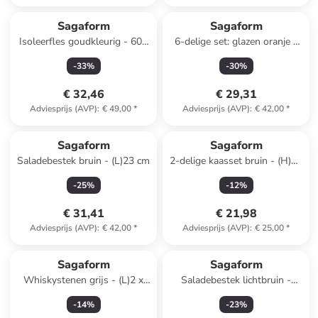
Sagaform
Sagaform
Isoleerfles goudkleurig - 600
6-delige set: glazen oranje -
ml
300 ml
-
33
%
-
30
%
€ 32,46
€ 29,31
Adviesprijs (AVP)
:
€ 49,00
*
Adviesprijs (AVP)
:
€ 42,00
*
Sagaform
Sagaform
Saladebestek bruin - (L)23 cm
2-delige kaasset bruin - (H)16
cm
-
25
%
-
12
%
€ 31,41
€ 21,98
Adviesprijs (AVP)
:
€ 42,00
*
Adviesprijs (AVP)
:
€ 25,00
*
Sagaform
Sagaform
Whiskystenen grijs - (L)2 x
Saladebestek lichtbruin -
(B)2 cm
(H)24 cm
-
14
%
-
23
%