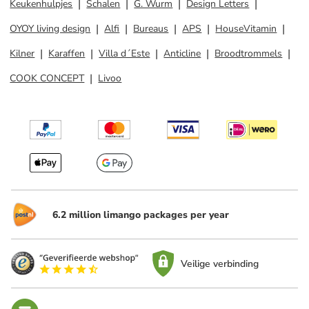
Keukenhulpjes
Schalen
G. Wurm
Design Letters
OYOY living design
Alfi
Bureaus
APS
HouseVitamin
Kilner
Karaffen
Villa d´Este
Anticline
Broodtrommels
COOK CONCEPT
Livoo
6.2 million limango packages per year
Veilige verbinding