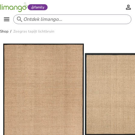
family
Shop
Zeegras tapijt lichtbruin