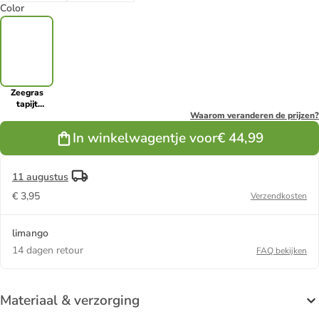
Color
Zeegras
tapijt
lichtbruin
Waarom veranderen de prijzen?
In winkelwagentje voor
€ 44,99
11 augustus
€ 3,95
Verzendkosten
limango
14 dagen retour
FAQ bekijken
Materiaal & verzorging