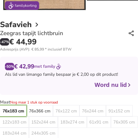
family
korting
Safavieh
Zeegras tapijt lichtbruin
€ 44,99
-
47
%
Adviesprijs (AVP)
:
€ 85,99
*
inclusief BTW
€ 42,99
met
family
-50%
Als lid van
limango family
bespaar je € 2,00 op dit product!
Word nu lid
Maat
Nog maar 1 stuk op voorraad
76x183 cm
76x366 cm
76x122 cm
76x244 cm
91x152 cm
122x183 cm
152x244 cm
183x274 cm
61x91 cm
76x305 cm
183x244 cm
244x305 cm