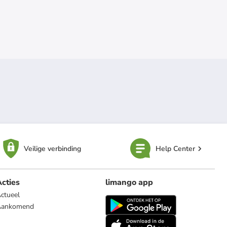
Veilige verbinding
Help Center
cties
limango app
ctueel
Aankomend