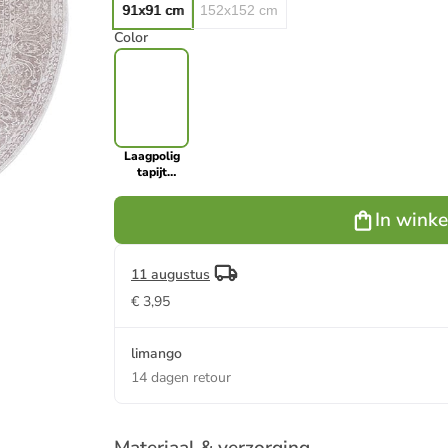
91x91 cm
152x152 cm
Color
Laagpolig
tapijt
beige/crème
In wink
11 augustus
€ 3,95
limango
14 dagen retour