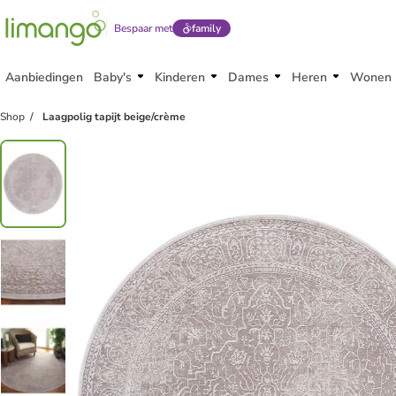
Bespaar met
family
Aanbiedingen
Baby's
Kinderen
Dames
Heren
Wonen
family
korting
Shop
Laagpolig tapijt beige/crème