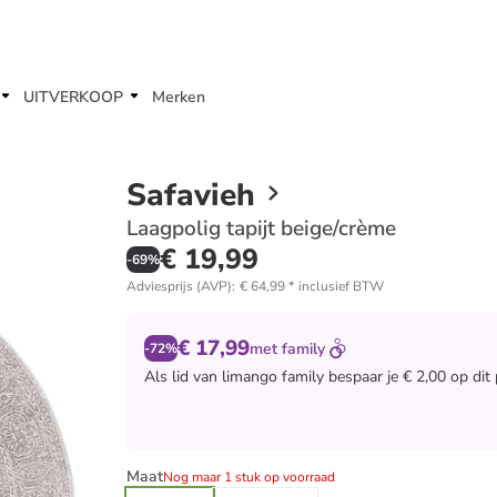
UITVERKOOP
Merken
Safavieh
Laagpolig tapijt beige/crème
€ 19,99
-
69
%
Adviesprijs (AVP)
:
€ 64,99
*
inclusief BTW
€ 17,99
met
family
-72%
Als lid van
limango family
bespaar je € 2,00 op dit
Maat
Nog maar 1 stuk op voorraad