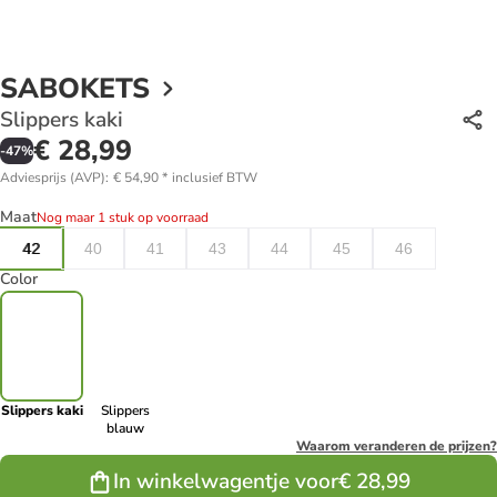
SABOKETS
Slippers kaki
€ 28,99
-
47
%
Adviesprijs (AVP)
:
€ 54,90
*
inclusief BTW
Maat
Nog maar 1 stuk op voorraad
42
40
41
43
44
45
46
Color
Slippers kaki
Slippers
blauw
Waarom veranderen de prijzen?
In winkelwagentje voor
€ 28,99