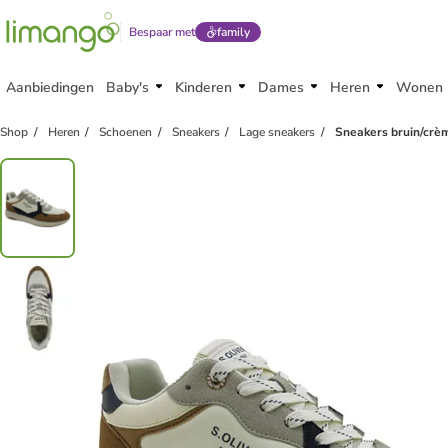
Bespaar met
family
Aanbiedingen
Baby's
Kinderen
Dames
Heren
Wonen
Shop
Heren
Schoenen
Sneakers
Lage sneakers
Sneakers bruin/crè