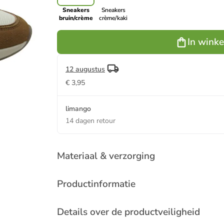
Sneakers
Sneakers
bruin/crème
crème/kaki
In wink
12 augustus
€ 3,95
limango
14 dagen retour
Materiaal & verzorging
Productinformatie
Details over de productveiligheid