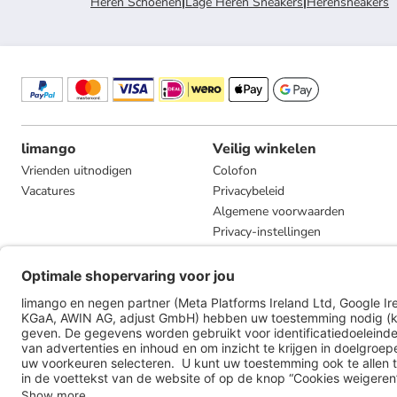
Heren Schoenen
|
Lage Heren Sneakers
|
Herensneakers
limango
Veilig winkelen
Vrienden uitnodigen
Colofon
Vacatures
Privacybeleid
Algemene voorwaarden
Privacy-instellingen
Compliance