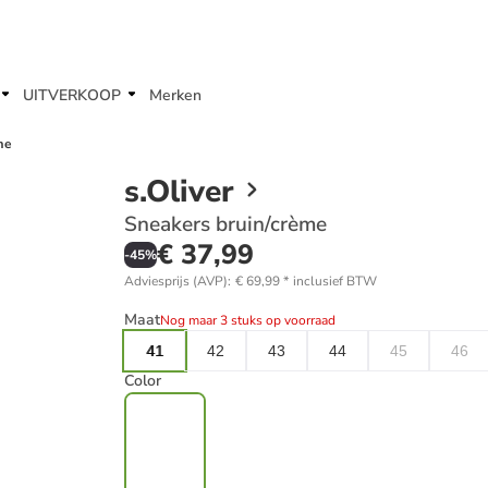
UITVERKOOP
Merken
me
s.Oliver
Sneakers bruin/crème
€ 37,99
-
45
%
Adviesprijs (AVP)
:
€ 69,99
*
inclusief BTW
Maat
Nog maar 3 stuks op voorraad
41
42
43
44
45
46
Color