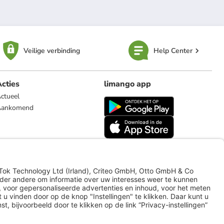
Veilige verbinding
Help Center
cties
limango app
ctueel
Aankomend
limango.de
limango.pl