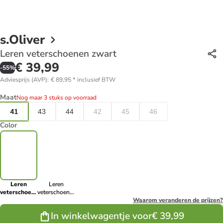
s.Oliver
Leren veterschoenen zwart
€ 39,99
-
55
%
Adviesprijs (AVP)
:
€ 89,95
*
inclusief BTW
Maat
Nog maar 3 stuks op voorraad
41
43
44
42
45
46
Color
Leren
Leren
veterschoenen
veterschoenen
zwart
lichtbruin
Waarom veranderen de prijzen?
In winkelwagentje voor
€ 39,99