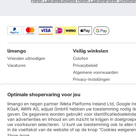
Heren Laarzen
|
Elegante Heren Laarzen
|
Heren Schoene
limango
Veilig winkelen
Vrienden uitnodigen
Colofon
Vacatures
Privacybeleid
Algemene voorwaarden
Privacy-instellingen
Compliance