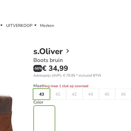
UITVERKOOP
Merken
s.Oliver
Boots bruin
€ 34,99
-
56
%
Adviesprijs (AVP)
:
€ 79,95
*
inclusief BTW
Maat
Nog maar 1 stuk op voorraad
43
41
42
44
45
46
Color