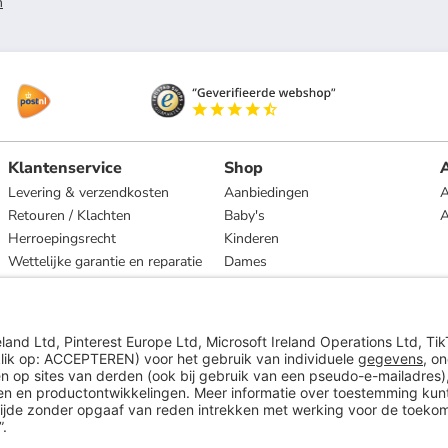
n
Klantenservice
Shop
A
Levering & verzendkosten
Aanbiedingen
A
Retouren / Klachten
Baby's
Herroepingsrecht
Kinderen
Wettelijke garantie en reparatie
Dames
Heren
Wonen
Merken
* Op basis van de adviesprijs van de fabrikant