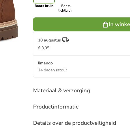
Boots bruin
Boots
lichtbruin
In wink
10 augustus
€ 3,95
limango
14 dagen retour
Materiaal & verzorging
Productinformatie
Details over de productveiligheid