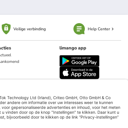
Veilige verbinding
Help Center
cties
limango app
ctueel
Aankomend
limango.de
limango.pl