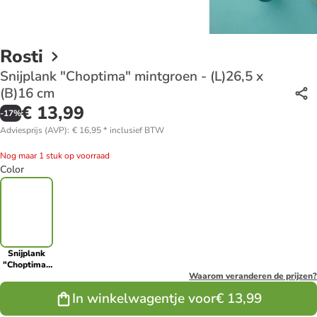
Rosti
Snijplank "Choptima" mintgroen - (L)26,5 x
(B)16 cm
€ 13,99
-
17
%
Adviesprijs (AVP)
:
€ 16,95
*
inclusief BTW
Nog maar 1 stuk op voorraad
Color
Snijplank
"Choptima"
mintgroen -
Waarom veranderen de prijzen?
(L)26,5 x
In winkelwagentje voor
€ 13,99
(B)16 cm