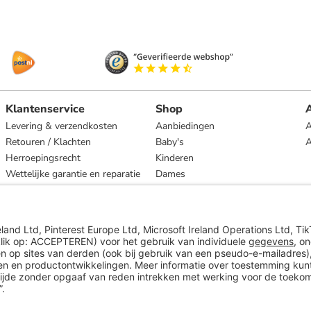
Klantenservice
Shop
A
Levering & verzendkosten
Aanbiedingen
A
Retouren / Klachten
Baby's
Herroepingsrecht
Kinderen
Wettelijke garantie en reparatie
Dames
Heren
Wonen
Merken
* Op basis van de adviesprijs van de fabrikant