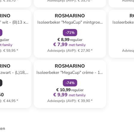
)
:
€ 35,70
*
Adviesprijs (AVP)
:
€ 35,70
*
Adviesp
orting
family
korting
RINO
ROSMARINO
R
" wit - (B)13 x
Isoleerbeker "MegaCup" mintgroen
Isoleerbeke
)32 cm
- 600 ml
-
71
%
€ 8,99
gulier
regulier
€ 7,99
t family
met family
)
:
€ 59,95
*
Adviesprijs (AVP)
:
€ 27,90
*
Adviesp
family
korting
RINO
ROSMARINO
zwart - (L)18,5
Isoleerbeker "MegaCup" crème - 1,1
 cm
l
-
74
%
€ 10,99
regulier
50
€ 9,99
met family
)
:
€ 44,95
*
Adviesprijs (AVP)
:
€ 39,90
*
ten