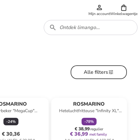
Mijn account
Winkelwagentje
Alle filters
family
korting
OSMARINO
ROSMARINO
erbeker "MegaCup"
Heteluchtfritteuse "Infinity XL"
erblauw - 1,1 l
zwart - 5 l
-
24
%
-
78
%
€ 38,99
regulier
€ 30,36
€ 36,99
met family