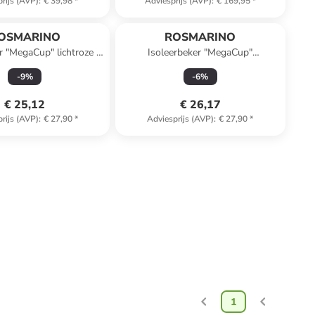
rijs (AVP)
:
€ 39,98
*
Adviesprijs (AVP)
:
€ 169,95
*
OSMARINO
ROSMARINO
r "MegaCup" lichtroze -
Isoleerbeker "MegaCup"
600 ml
donkerblauw - 600 ml
-
9
%
-
6
%
€ 25,12
€ 26,17
rijs (AVP)
:
€ 27,90
*
Adviesprijs (AVP)
:
€ 27,90
*
1