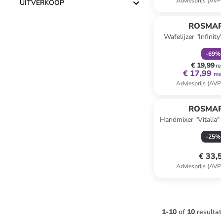
Adviesprijs (AVP
UITVERKOOP
family
k
ROSMA
Wafelijzer "Infinity
(H)10 x (D
-
69
%
€ 19,99
re
€ 17,99
me
Adviesprijs (AVP
ROSMA
Handmixer "Vitalia" 
x (B)22
-
25
%
€ 33,
Adviesprijs (AVP
1
-
10
of
10
resulta