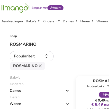
Bespaar met
family
Aanbiedingen
Baby's
Kinderen
Dames
Heren
Wonen
Shop
ROSMARINO
Populariteit
ROSMARINO
family
k
Baby's
ROSMA
Kinderen
Isoleerbeker 
Dames
donkerblauw 
-
76
%
Heren
€ 9,49
re
Wonen
€ 8,49
met