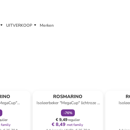
UITVERKOOP
Merken
orting
family
korting
RINO
ROSMARINO
R
"MegaCup"
Isoleerbeker "MegaCup" lichtroze -
Isole
- 900 ml
900 ml
donk
-
76
%
€ 9,49
gulier
regulier
€ 8,49
 family
met family