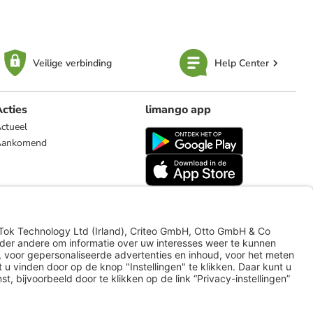
Veilige verbinding
Help Center
cties
limango app
ctueel
Aankomend
limango.de
limango.pl