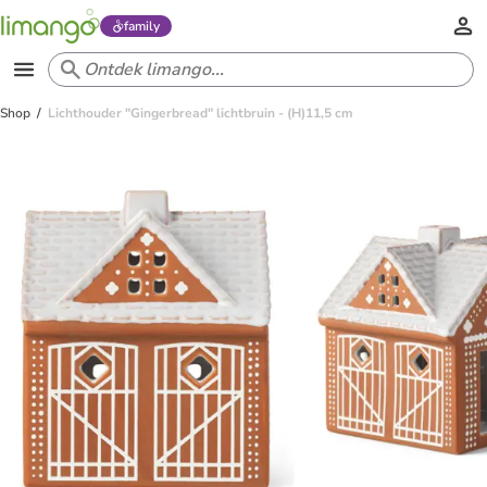
family
Shop
Lichthouder "Gingerbread" lichtbruin - (H)11,5 cm