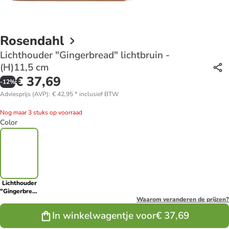
Rosendahl
Lichthouder "Gingerbread" lichtbruin -
(H)11,5 cm
€ 37,69
-
12
%
Adviesprijs (AVP)
:
€ 42,95
*
inclusief BTW
Nog maar 3 stuks op voorraad
Color
Lichthouder
"Gingerbread"
lichtbruin -
Waarom veranderen de prijzen?
(H)11,5 cm
In winkelwagentje voor
€ 37,69