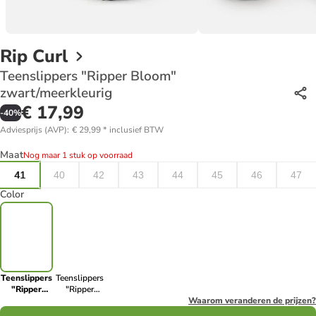
Rip Curl
Teenslippers "Ripper Bloom"
zwart/meerkleurig
€ 17,99
-
40
%
Adviesprijs (AVP)
:
€ 29,99
*
inclusief BTW
Maat
Nog maar 1 stuk op voorraad
41
40
42
43
44
45
46
47
Color
Teenslippers
Teenslippers
"Ripper
"Ripper
Bloom"
Bloom"
Waarom veranderen de prijzen?
zwart/meerkleurig
zwart/meerkleurig