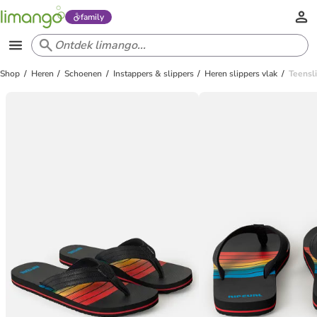
family
Shop
Heren
Schoenen
Instappers & slippers
Heren slippers vlak
Teensl