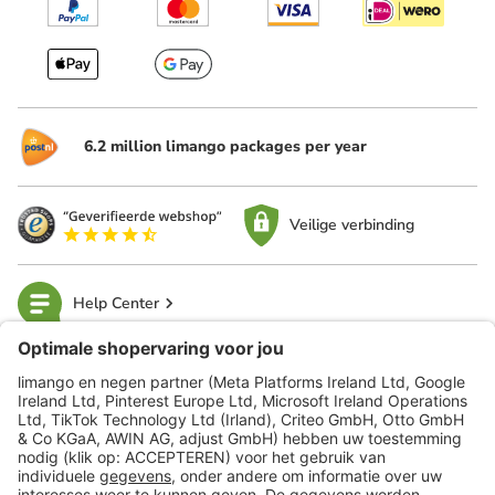
6.2 million limango packages per year
Veilige verbinding
Help Center
limango
Veilig winkelen
Klantenservice