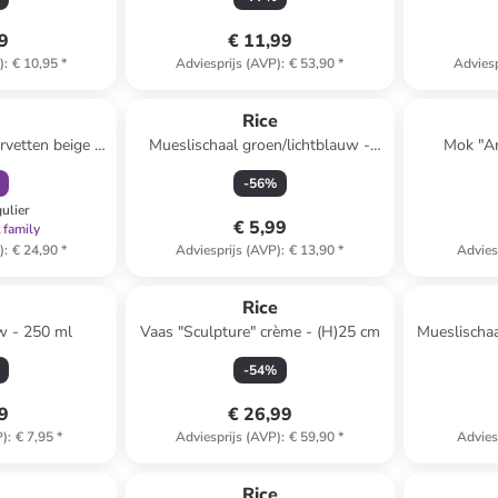
99
€ 11,99
)
:
€ 10,95
*
Adviesprijs (AVP)
:
€ 53,90
*
Adviesp
orting
e
Rice
ervetten beige -
Mueslischaal groen/lichtblauw -
Mok "An
)40 cm
700 ml
-
56
%
gulier
€ 5,99
 family
)
:
€ 24,90
*
Adviesprijs (AVP)
:
€ 13,90
*
Advies
e
Rice
uw - 250 ml
Vaas "Sculpture" crème - (H)25 cm
Mueslischaa
-
54
%
49
€ 26,99
P)
:
€ 7,95
*
Adviesprijs (AVP)
:
€ 59,90
*
Advies
e
Rice