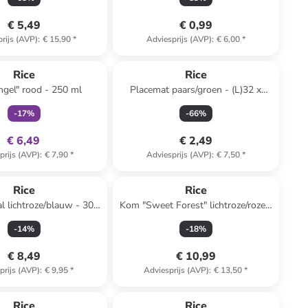
€ 5,49
€ 0,99
rijs (AVP)
:
€ 15,90
*
Adviesprijs (AVP)
:
€ 6,00
*
family
exclusief
Rice
Rice
gel" rood - 250 ml
Placemat paars/groen - (L)32 x
(B)42 cm
-
17
%
-
66
%
€ 6,49
€ 2,49
prijs (AVP)
:
€ 7,90
*
Adviesprijs (AVP)
:
€ 7,50
*
Rice
Rice
l lichtroze/blauw - 300
Kom "Sweet Forest" lichtroze/roze -
ml
700 ml
-
14
%
-
18
%
€ 8,49
€ 10,99
prijs (AVP)
:
€ 9,95
*
Adviesprijs (AVP)
:
€ 13,50
*
Rice
Rice