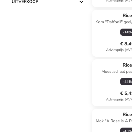
Adviesprijs (AV
UITVERKOOP
Ric
Kom "Daffodil" geel/
ml
-
14
%
€ 8,
Adviesprijs (AV
Ric
Mueslischaal pa
-
44
%
€ 5,
Adviesprijs (AV
Ric
Mok "A Rose is A Ro
400 m
-
45
%