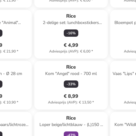
)
:
€ 11,90
*
Adviesprijs (AVP)
:
€ 6,00
*
Adviesp
e
Rice
 "Animal"
2-delige set: lunchboxstickers
Bloempot pe
oze - Ø 13 cm
"Dino" meerkleurig
-
16
%
99
€ 4,99
)
:
€ 21,90
*
Adviesprijs (AVP)
:
€ 6,00
*
Adviesp
e
Rice
n - Ø 28 cm
Kom "Angel" rood - 700 ml
Vaas "Lips" 
-
33
%
49
€ 8,99
)
:
€ 10,90
*
Adviesprijs (AVP)
:
€ 13,50
*
Adviesp
family
exclusief
e
Rice
aars/lichtroze -
Loper beige/lichtblauw - (L)150 x
Kom "Wildli
)30 cm
(B)90 cm
-
43
%