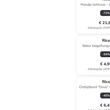
Mandje lichtroze - 
(D)32 
-
72
%
€ 21,
Adviesprijs (AVP
Ric
Beker beige/turqu
-
54
%
€ 4,
Adviesprijs (AVP
Ric
Ontbijtbord "Dove" 
20 c
-
45
%
€ 6,