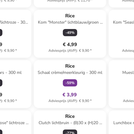
P)
:
€ 9,90
*
Adviesprijs (AVP)
:
€ 11,70
*
Adviesp
e
Rice
lichtroze - 300
Kom "Monster" lichtblauw/groen -
Kom "Seash
300 ml
-
49
%
49
€ 4,99
P)
:
€ 9,90
*
Adviesprijs (AVP)
:
€ 9,90
*
Adviesp
family
exclusief
e
Rice
ars - 300 ml
Schaal crème/meerkleurig - 300 ml
Muesl
lichtr
-
59
%
49
€ 3,99
P)
:
€ 9,90
*
Adviesprijs (AVP)
:
€ 9,90
*
Advies
e
Rice
se" lichtroze -
Clutch lichtbruin - (B)30 x (H)20 x
Lunchbox r
l
(D)8 cm
(H
-
77
%