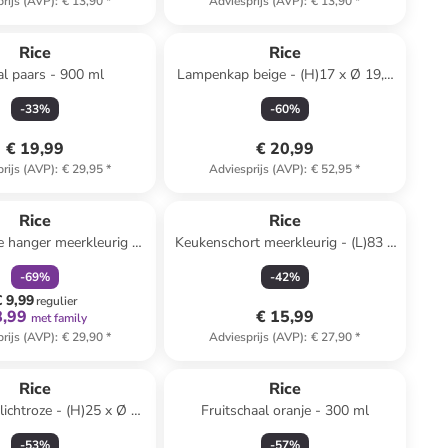
rijs (AVP)
:
€ 13,90
*
Adviesprijs (AVP)
:
€ 13,90
*
Rice
Rice
l paars - 900 ml
Lampenkap beige - (H)17 x Ø 19,5
cm
-
33
%
-
60
%
€ 19,99
€ 20,99
rijs (AVP)
:
€ 29,95
*
Adviesprijs (AVP)
:
€ 52,95
*
family
korting
Rice
Rice
e hanger meerkleurig -
Keukenschort meerkleurig - (L)83 x
)40 x (B)30 cm
(B)70 cm
-
69
%
-
42
%
€ 9,99
regulier
8,99
€ 15,99
met family
rijs (AVP)
:
€ 29,90
*
Adviesprijs (AVP)
:
€ 27,90
*
Rice
Rice
ichtroze - (H)25 x Ø 40
Fruitschaal oranje - 300 ml
cm
-
53
%
-
57
%