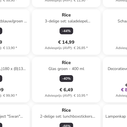
)
:
€ 59,90
*
Adviesprijs (AVP)
:
€ 12,90
*
Adviesp
e
Rice
tblauw/groen -
3-delige set: saladelepel
Schaa
l
crème/blauw/lichtroze - (H)21 cm
-
44
%
49
€ 14,99
)
:
€ 13,90
*
Adviesprijs (AVP)
:
€ 26,85
*
Adviesp
e
Rice
(L)180 x (B)135
Glas groen - 400 ml
Decoratiev
(L
-
40
%
99
€ 6,49
€ 
)
:
€ 99,90
*
Adviesprijs (AVP)
:
€ 10,95
*
Adviesp
e
Rice
bject "Swan"
2-delige set: lunchboxstickers
Lampenkap l
)7,5 x (H)9 cm
"Monster" meerkleurig
-
66
%