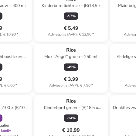
blauw - 400 ml
Kinderbord lichtroze - (B)18,5 x
Plaid beig
(D)18,7 cm
-
57
%
49
€ 5,49
)
:
€ 10,90
*
Adviesprijs (AVP)
:
€ 12,90
*
Adviesp
e
Rice
chboxstickers
Mok "Angel" groen - 250 ml
6-delige 
meerkleurig
-
49
%
99
€ 3,99
P)
:
€ 6,00
*
Adviesprijs (AVP)
:
€ 7,90
*
Advies
orting
e
Rice
(L)100 x (B)100
Kinderbord groen - (B)18,5 x
Drinkfles z
(D)18,7 cm
-
14
%
gulier
€ 10,99
 family