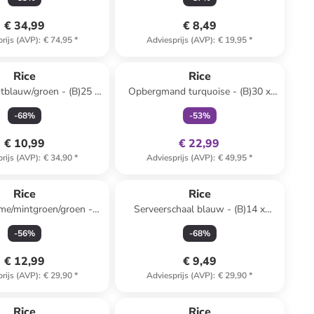
€ 34,99
€ 8,49
rijs (AVP)
:
€ 74,95
*
Adviesprijs (AVP)
:
€ 19,95
*
family
exclusief
Rice
Rice
htblauw/groen - (B)25 x
Opbergmand turquoise - (B)30 x
)30 x (D)27 cm
(H)25 cm
-
68
%
-
53
%
€ 10,99
€ 22,99
rijs (AVP)
:
€ 34,90
*
Adviesprijs (AVP)
:
€ 49,95
*
Rice
Rice
me/mintgroen/groen -
Serveerschaal blauw - (B)14 x
150 x (B)90 cm
(H)25 cm
-
56
%
-
68
%
€ 12,99
€ 9,49
rijs (AVP)
:
€ 29,90
*
Adviesprijs (AVP)
:
€ 29,90
*
Rice
Rice