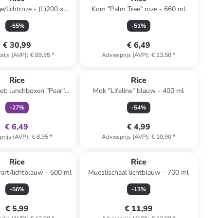
e/lichtroze - (L)200 x
Kom "Palm Tree" roze - 660 ml
(B)140 cm
-
65
%
-
51
%
€ 30,99
€ 6,49
rijs (AVP)
:
€ 89,95
*
Adviesprijs (AVP)
:
€ 13,50
*
family
exclusief
Rice
Rice
set: lunchboxen "Pear"
Mok "Lifeline" blauw - 400 ml
turquoise - (L)13 x (B)13 cm
-
27
%
-
54
%
€ 6,49
€ 4,99
prijs (AVP)
:
€ 8,95
*
Adviesprijs (AVP)
:
€ 10,90
*
Rice
Rice
wart/lichtblauw - 500 ml
Mueslischaal lichtblauw - 700 ml
-
56
%
-
13
%
€ 5,99
€ 11,99