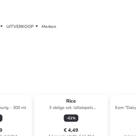
UITVERKOOP
Merken
e
Rice
urig - 300 ml
3-delige set: lattelepels
Kom "Daisy
crème/lichtroze/meerkleurig -
-
61
%
(L)22,5 cm
99
€ 4,49