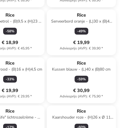
rijs (AVP)
:
€ 59,90
*
Adviesprijs (AVP)
:
€ 59,90
*
Rice
Rice
trol - (B)9,5 x (H)23 x
Serveerbord oranje - (L)30 x (B)41
(D)21 cm
cm
-
58
%
-
49
%
€ 18,99
€ 19,99
rijs (AVP)
:
€ 45,95
*
Adviesprijs (AVP)
:
€ 39,90
*
Rice
Rice
rood - (B)16 x (H)4,5 cm
Kussen blauw - (L)40 x (B)80 cm
-
33
%
-
59
%
€ 19,99
€ 30,99
rijs (AVP)
:
€ 29,95
*
Adviesprijs (AVP)
:
€ 75,90
*
Rice
Rice
fe" lichtroze/crème - Ø
Kaarshouder roze - (H)26 x Ø 11
20 cm
cm
-
12
%
-
60
%