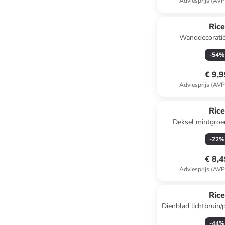
Adviesprijs (AVP
Ric
Wanddecoratie
beige/zwart/lichtr
-
54
%
€ 9,
Adviesprijs (AVP
Ric
Deksel mintgroe
-
22
%
€ 8,
Adviesprijs (AVP
Ric
Dienblad lichtbruin/p
(L)34 x (B
-
44
%