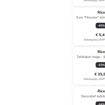
Adviesprijs (AVP
Ric
Kom "Monster" lich
700 m
-
60
%
€ 5,
Adviesprijs (AVP
Ric
Tafellaken beige - 
cm
-
63
%
€ 35,
Adviesprijs (AVP
Ric
Decoratief ledo
wit/lichtroze - (B
-
64
%