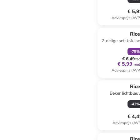
€ 5,
Adviesprijs (AVP
family
k
Ric
2-delige set: tafels
(L)40 x (B
-
75
%
€ 6,49
re
€ 5,99
met
Adviesprijs (AVP
Ric
Beker lichtbla
-
43
%
€ 4,
Adviesprijs (AV
Ric