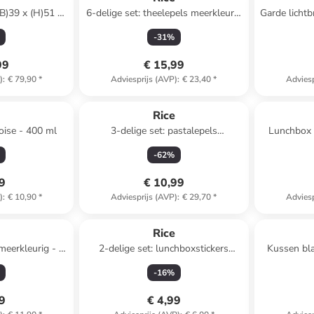
(B)39 x (H)51 x
6-delige set: theelepels meerkleurig
Garde lichtb
cm
- (L)14 cm
-
31
%
99
€ 15,99
)
:
€ 79,90
*
Adviesprijs (AVP)
:
€ 23,40
*
Adviesp
e
Rice
oise - 400 ml
3-delige set: pastalepels
Lunchbox 
meerkleurig - (H)32 cm
(H
-
62
%
99
€ 10,99
)
:
€ 10,90
*
Adviesprijs (AVP)
:
€ 29,70
*
Adviesp
e
Rice
meerkleurig - Ø
2-delige set: lunchboxstickers
Kussen bla
m
"Mermaid" meerkleurig
-
16
%
49
€ 4,99