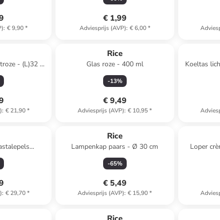
49
€ 1,99
P)
:
€ 9,90
*
Adviesprijs (AVP)
:
€ 6,00
*
Adviesp
e
Rice
troze - (L)32 x
Glas roze - 400 ml
Koeltas lic
cm
(H
-
13
%
49
€ 9,49
)
:
€ 21,90
*
Adviesprijs (AVP)
:
€ 10,95
*
Adviesp
e
Rice
astalepels
Lampenkap paars - Ø 30 cm
Loper crè
auw - (L)32 cm
(L)
-
65
%
49
€ 5,49
)
:
€ 29,70
*
Adviesprijs (AVP)
:
€ 15,90
*
Adviesp
e
Rice