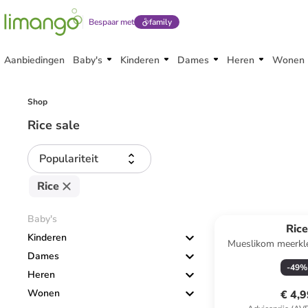
Bespaar met
family
Aanbiedingen
Baby's
Kinderen
Dames
Heren
Wonen
Shop
Rice sale
Populariteit
Rice
Baby's
Ric
Kinderen
Mueslikom meerkle
Dames
-
49
%
Heren
Wonen
€ 4,