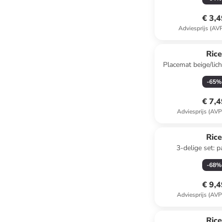
€ 3,
Adviesprijs (AV
Ric
Placemat beige/lich
(B)44 
-
65
%
€ 7,
Adviesprijs (AVP
Ric
3-delige set: p
lichtroze/crème/bl
-
68
%
€ 9,
Adviesprijs (AVP
Ric