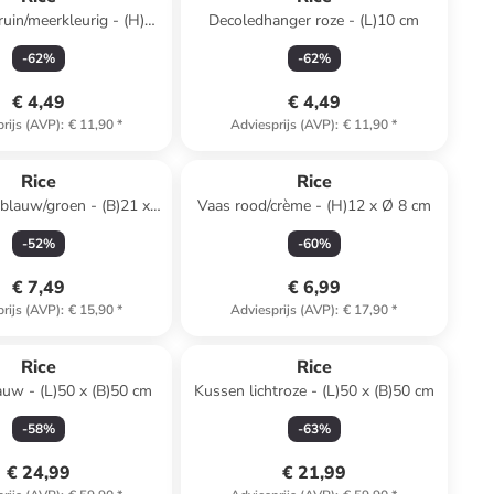
ruin/meerkleurig - (H)27
Decoledhanger roze - (L)10 cm
cm
-
62
%
-
62
%
€ 4,49
€ 4,49
rijs (AVP)
:
€ 11,90
*
Adviesprijs (AVP)
:
€ 11,90
*
Rice
Rice
blauw/groen - (B)21 x
Vaas rood/crème - (H)12 x Ø 8 cm
)7,5 x (D)14 cm
-
52
%
-
60
%
€ 7,49
€ 6,99
rijs (AVP)
:
€ 15,90
*
Adviesprijs (AVP)
:
€ 17,90
*
Rice
Rice
uw - (L)50 x (B)50 cm
Kussen lichtroze - (L)50 x (B)50 cm
-
58
%
-
63
%
€ 24,99
€ 21,99