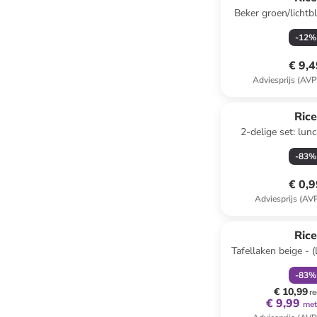
Beker groen/licht
-
12
%
€ 9,
Adviesprijs (AVP
Ric
2-delige set: lun
"Flower Power" 
-
83
%
€ 0,
Adviesprijs (AV
family
k
Ric
Tafellaken beige - 
cm
-
83
%
€ 10,99
re
€ 9,99
met