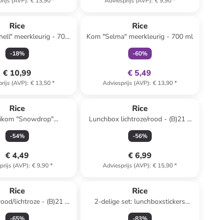
rijs (AVP)
:
€ 13,90
*
Adviesprijs (AVP)
:
€ 9,90
*
family
exclusief
Rice
Rice
ell" meerkleurig - 700
Kom "Selma" meerkleurig - 700 ml
ml
-
18
%
-
60
%
€ 10,99
€ 5,49
rijs (AVP)
:
€ 13,50
*
Adviesprijs (AVP)
:
€ 13,90
*
Rice
Rice
ikom "Snowdrop"
Lunchbox lichtroze/rood - (B)21 x
oze/groen - 300 ml
(H)7,5 x (D)14 cm
-
54
%
-
56
%
€ 4,49
€ 6,99
prijs (AVP)
:
€ 9,90
*
Adviesprijs (AVP)
:
€ 15,90
*
Rice
Rice
ood/lichtroze - (B)21 x
2-delige set: lunchboxstickers
)7,5 x (D)14 cm
"Sweet Cake" meerkleurig
-
65
%
-
83
%