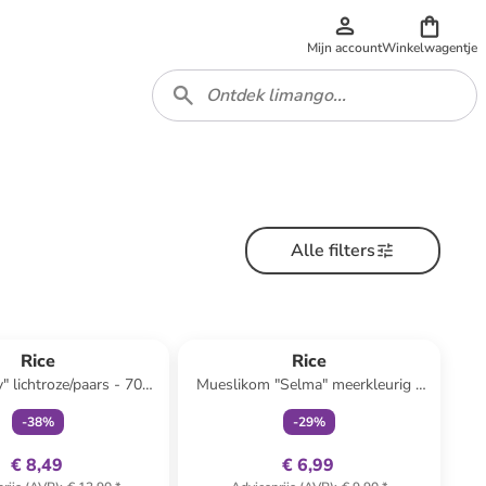
Mijn account
Winkelwagentje
Alle filters
family
exclusief
family
exclusief
Rice
Rice
" lichtroze/paars - 700
Mueslikom "Selma" meerkleurig -
ml
300 ml
-
38
%
-
29
%
€ 8,49
€ 6,99